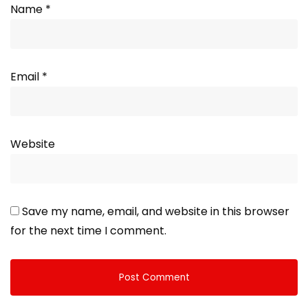
Name
*
Email
*
Website
Save my name, email, and website in this browser
for the next time I comment.