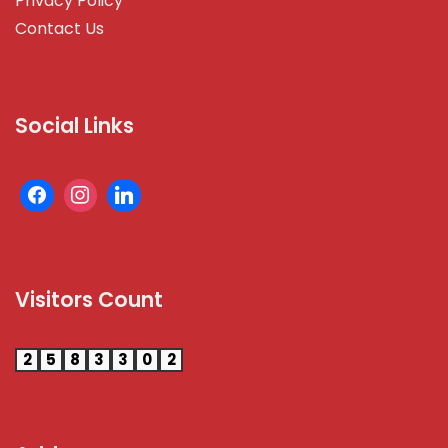
Privacy Policy
Contact Us
Social Links
Visitors Count
2
5
8
3
3
0
2