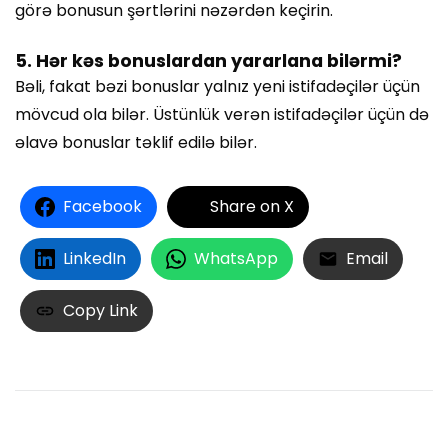
görə bonusun şərtlərini nəzərdən keçirin.
5. Hər kəs bonuslardan yararlana bilərmi?
Bəli, fakat bəzi bonuslar yalnız yeni istifadəçilər üçün
mövcud ola bilər. Üstünlük verən istifadəçilər üçün də
əlavə bonuslar təklif edilə bilər.
Facebook
Share on X
LinkedIn
WhatsApp
Email
Copy Link