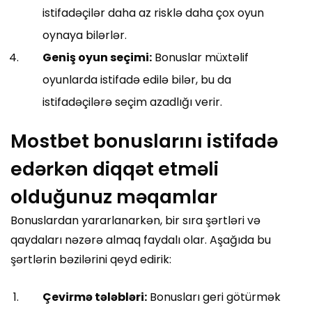
istifadəçilər daha az risklə daha çox oyun
oynaya bilərlər.
Geniş oyun seçimi:
Bonuslar müxtəlif
oyunlarda istifadə edilə bilər, bu da
istifadəçilərə seçim azadlığı verir.
Mostbet bonuslarını istifadə
edərkən diqqət etməli
olduğunuz məqamlar
Bonuslardan yararlanarkən, bir sıra şərtləri və
qaydaları nəzərə almaq faydalı olar. Aşağıda bu
şərtlərin bəzilərini qeyd edirik:
Çevirmə tələbləri:
Bonusları geri götürmək