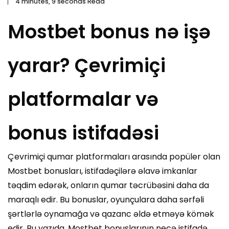
4 minutes, 9 seconds Read
Mostbet bonus nə işə
yarar? Çevrimiçi
platformalar və
bonus istifadəsi
Çevrimiçi qumar platformaları arasında popüler olan
Mostbet bonusları, istifadəçilərə əlavə imkanlar
təqdim edərək, onların qumar təcrübəsini daha da
maraqlı edir. Bu bonuslar, oyunçulara daha sərfəli
şərtlərlə oynamağa və qazanc əldə etməyə kömək
edir. Bu yazıda, Mostbet bonuslarının necə istifadə