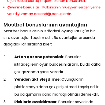
üçün xüsusi olaraq təqdim olunan bonuslardır.
Çevirmə bonusları:
Kullanıcının müəyyən şərtləri yerinə
yetirdiyi zaman qazandığı bonuslardır.
Mostbet bonuslarının avantajları
Mostbet bonuslarının istifadəsi, oyunçular üçün bir
sıra avantajlar təqdim edir. Bu avantajlar arasında
aşağıdakılar sıralana bilər:
Artan qazanc potensialı:
Bonuslar
istifadəçilərin oyun büdcəsini artırır, bu da daha
çox qazanma şansı yaradır.
Yenidən aktivləşdirmə:
Oyunçuların
platformaya daha çox giriş etməsi təşviq edilir,
bu da qumarın daha maraqlı olması deməkdir.
Risklərin azaldılması:
Bonuslar sayəsində