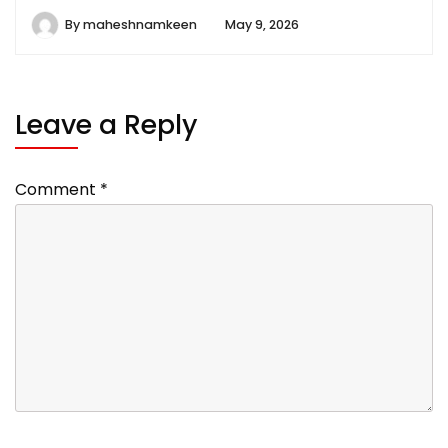
By
maheshnamkeen
May 9, 2026
Leave a Reply
Comment
*