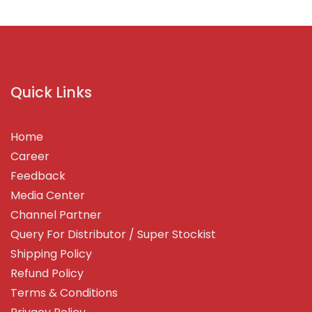
Quick Links
Home
Career
Feedback
Media Center
Channel Partner
Query For Distributor / Super Stockist
Shipping Policy
Refund Policy
Terms & Conditions