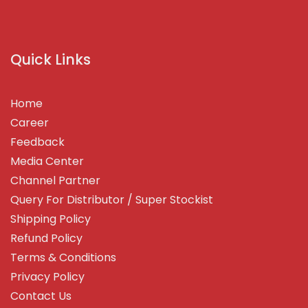
Quick Links
Home
Career
Feedback
Media Center
Channel Partner
Query For Distributor / Super Stockist
Shipping Policy
Refund Policy
Terms & Conditions
Privacy Policy
Contact Us