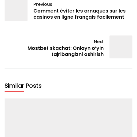
Previous
Comment éviter les arnaques sur les
casinos en ligne français facilement
Next
Mostbet skachat: Onlayn o’yin
tajribangizni oshirish
Similar Posts