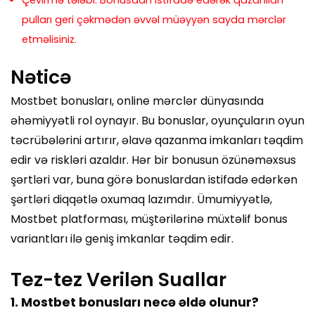
Çevirmə tələbi: Bonusdan istifadə edərək qazanılan
pulları geri çəkmədən əvvəl müəyyən sayda mərclər
etməlisiniz.
Nəticə
Mostbet bonusları, online mərclər dünyasında
əhəmiyyətli rol oynayır. Bu bonuslar, oyunçuların oyun
təcrübələrini artırır, əlavə qazanma imkanları təqdim
edir və riskləri azaldır. Hər bir bonusun özünəməxsus
şərtləri var, buna görə bonuslardan istifadə edərkən
şərtləri diqqətlə oxumaq lazımdır. Ümumiyyətlə,
Mostbet platforması, müştərilərinə müxtəlif bonus
variantları ilə geniş imkanlar təqdim edir.
Tez-tez Verilən Suallar
1. Mostbet bonusları necə əldə olunur?