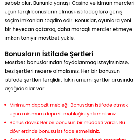
səbəb olur. Bununla yanaşı, Casino və idman mərcləri
üçün fərqli bonusların olması, istifadəçilərə geniş
seçim imkanları təqdim edir. Bonuslar, oyunlara yeni
bir heyecan qataraq, daha maraqlı mərclər etməyə
imkan tanıyır
mostbet yükle
.
Bonusların İstifadə Şərtləri
Mostbet bonuslarından faydalanmaq istəyirsinizsə,
bəzi şərtləri nəzərə almalısınız. Hər bir bonusun
istifadə şərtləri fərqlidir, lakin ümumi şərtlər arasında
aşağıdakılar var:
Minimum depozit məbləği: Bonusdan istifadə etmek
üçün minimum depozit məbləğini yatırmalısınız.
Bonus dövrü: Hər bir bonusun bir müddəti vardır. Bu
dövr ərzində bonusu istifadə etməlisiniz.