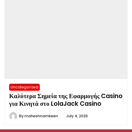
Uncategorized
Καλύτερα Σημεία της Εφαρμογής Casino
για Κινητά στο LolaJack Casino
By
maheshnamkeen
July 4, 2026