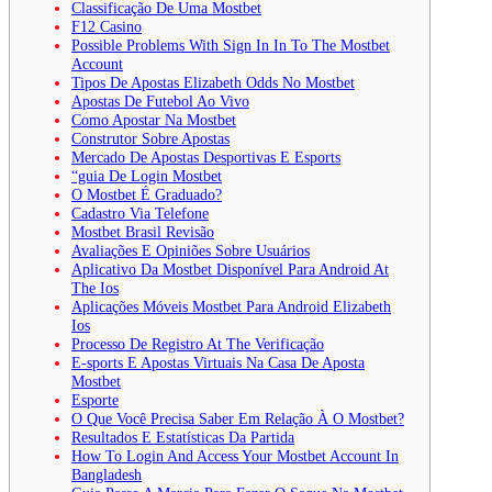
Classificação De Uma Mostbet
F12 Casino
Possible Problems With Sign In In To The Mostbet
Account
Tipos De Apostas Elizabeth Odds No Mostbet
Apostas De Futebol Ao Vivo
Como Apostar Na Mostbet
Construtor Sobre Apostas
Mercado De Apostas Desportivas E Esports
“guia De Login Mostbet
O Mostbet É Graduado?
Cadastro Via Telefone
Mostbet Brasil Revisão
Avaliações E Opiniões Sobre Usuários
Aplicativo Da Mostbet Disponível Para Android At
The Ios
Aplicações Móveis Mostbet Para Android Elizabeth
Ios
Processo De Registro At The Verificação
E-sports E Apostas Virtuais Na Casa De Aposta
Mostbet
Esporte
O Que Você Precisa Saber Em Relação À O Mostbet?
Resultados E Estatísticas Da Partida
How To Login And Access Your Mostbet Account In
Bangladesh