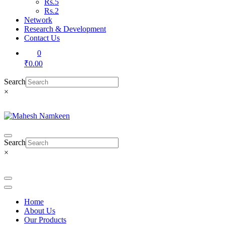
Rs.5
Rs.2
Network
Research & Development
Contact Us
0
₹0.00
Search
×
Search
×
Home
About Us
Our Products