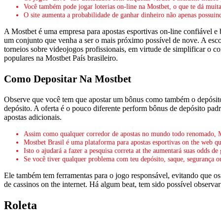
Você também pode jogar loterias on-line na Mostbet, o que te dá muitas
O site aumenta a probabilidade de ganhar dinheiro não apenas possuin
A Mostbet é uma empresa para apostas esportivas on-line confiável e 
um conjunto que venha a ser o mais próximo possível de nove. A escolh
torneios sobre videojogos profissionais, em virtude de simplificar o 
populares na Mostbet País brasileiro.
Como Depositar Na Mostbet
Observe que você tem que apostar um bônus como também o depósito i
depósito. A oferta é o pouco diferente perform bônus de depósito padr
apostas adicionais.
Assim como qualquer corredor de apostas no mundo todo renomado, Mos
Mostbet Brasil é uma plataforma para apostas esportivas on the web que
Isto o ajudará a fazer a pesquisa correta at the aumentará suas odds de
Se você tiver qualquer problema com teu depósito, saque, segurança ou 
Ele também tem ferramentas para o jogo responsável, evitando que os 
de cassinos on the internet. Há algum beat, tem sido possível observ
Roleta