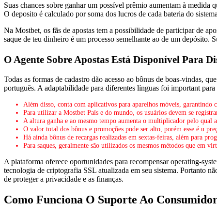
Suas chances sobre ganhar um possível prêmio aumentam à medida qu
O deposito é calculado por soma dos lucros de cada bateria do sistema
Na Mostbet, os fãs de apostas tem a possibilidade de participar de ap
saque de teu dinheiro é um processo semelhante ao de um depósito. Su
O Agente Sobre Apostas Está Disponível Para Di
Todas as formas de cadastro dão acesso ao bônus de boas-vindas, que 
português. A adaptabilidade para diferentes línguas foi important par
Além disso, conta com aplicativos para aparelhos móveis, garantindo c
Para utilizar a Mostbet País e do mundo, os usuários devem se registr
A altura ganha e ao mesmo tempo aumenta o multiplicador pelo qual a 
O valor total dos bônus e promoções pode ser alto, porém esse é u pre
Há ainda bônus de recargas realizadas em sextas-feiras, além para pro
Para saques, geralmente são utilizados os mesmos métodos que em virt
A plataforma oferece oportunidades para recompensar operating-syste
tecnologia de criptografia SSL atualizada em seu sistema. Portanto 
de proteger a privacidade e as finanças.
Como Funciona O Suporte Ao Consumidor