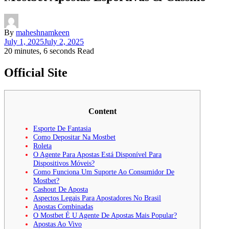
By
maheshnamkeen
July 1, 2025
July 2, 2025
20 minutes, 6 seconds Read
Official Site
Content
Esporte De Fantasia
Como Depositar Na Mostbet
Roleta
O Agente Para Apostas Está Disponível Para
Dispositivos Móveis?
Como Funciona Um Suporte Ao Consumidor De
Mostbet?
Cashout De Aposta
Aspectos Legais Para Apostadores No Brasil
Apostas Combinadas
O Mostbet É U Agente De Apostas Mais Popular?
Apostas Ao Vivo