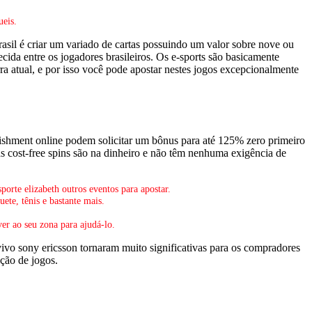
ueis.
asil é criar um variado de cartas possuindo um valor sobre nove ou
cida entre os jogadores brasileiros. Os e-sports são basicamente
ra atual, e por isso você pode apostar nestes jogos excepcionalmente
ishment online podem solicitar um bônus para até 125% zero primeiro
as cost-free spins são na dinheiro e não têm nenhuma exigência de
rte elizabeth outros eventos para apostar.
ete, tênis e bastante mais.
er ao seu zona para ajudá-lo.
ivo sony ericsson tornaram muito significativas para os compradores
ção de jogos.