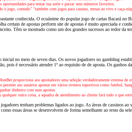
 oportunidades para tentar tua sorte e pactar seus números favoritos.
do o jogo, contudo” “também com jogos para cassino, mesas ao vivo e caça-níq
bastante conhecida. O ecuánime do popular jogo de cartas Bacará no Br
a certain de apostas perform site de apostas é muito apreciada e conhe
conceito. Têm se mostrado como um dos grandes sucessos ao redor da ter
nicial no meio de seven dias. Os novos jogadores no gambling establ
ão, pois é necessário atender 1º ao requisito de de aposta. Os ganhos d
tBet proporciona aos apostadores uma seleção verdadeiramente extensa de espo
 permite aos usuários apostar em vários eventos esportivos como futebol, basqu
 ganhar dinheiro com suas apostas.
qualquer outra coisa, a squadra de atendimento ao cliente fará tudo o que estiv
jogadores tenham problemas ligados ao jogo. As áreas de cassinos ao v
ar como essas áreas se desenvolvem de forma semelhante ao resto da sele