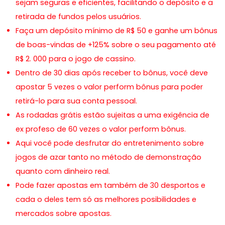
sejam seguras e eficientes, facilitando o depósito e a
retirada de fundos pelos usuários.
Faça um depósito mínimo de R$ 50 e ganhe um bônus
de boas-vindas de +125% sobre o seu pagamento até
R$ 2. 000 para o jogo de cassino.
Dentro de 30 dias após receber to bônus, você deve
apostar 5 vezes o valor perform bônus para poder
retirá-lo para sua conta pessoal.
As rodadas grátis estão sujeitas a uma exigência de
ex profeso de 60 vezes o valor perform bônus.
Aqui você pode desfrutar do entretenimento sobre
jogos de azar tanto no método de demonstração
quanto com dinheiro real.
Pode fazer apostas em também de 30 desportos e
cada o deles tem só as melhores posibilidades e
mercados sobre apostas.