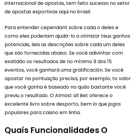
internacional de apostas, tem feito sucesso no setor
de apostas esportivas aqui no brasil.
Para entender cependant sobre cada o deles e
como eles poderiam ajudá-lo a otimizar teus ganhos
potenciais, leia as descrições sobre cada um deles
que são fornecidas abaixo. Se você adivinhar com
exatidão os resultados de no mínimo 9 dos 15
eventos, você ganhará uma gratificación. Se você
apostar na pontuação precisa, por exemplo, to valor
que você ganha é baseado no quão bastante você
previu o resultado. O Almost all Bet oferece o
excelente livro sobre desporto, bem lo que jogos
populares para casino em linha.
Quais Funcionalidades O