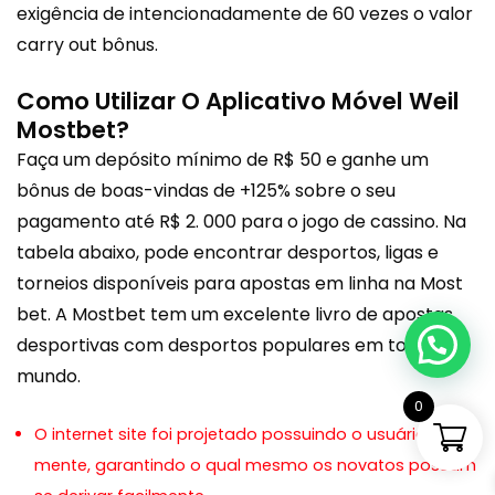
exigência de intencionadamente de 60 vezes o valor
carry out bônus.
Como Utilizar O Aplicativo Móvel Weil
Mostbet?
Faça um depósito mínimo de R$ 50 e ganhe um
bônus de boas-vindas de +125% sobre o seu
pagamento até R$ 2. 000 para o jogo de cassino. Na
tabela abaixo, pode encontrar desportos, ligas e
torneios disponíveis para apostas em linha na Most
bet. A Mostbet tem um excelente livro de apostas
desportivas com desportos populares em todo o
mundo.
0
O internet site foi projetado possuindo o usuário em
mente, garantindo o qual mesmo os novatos possam