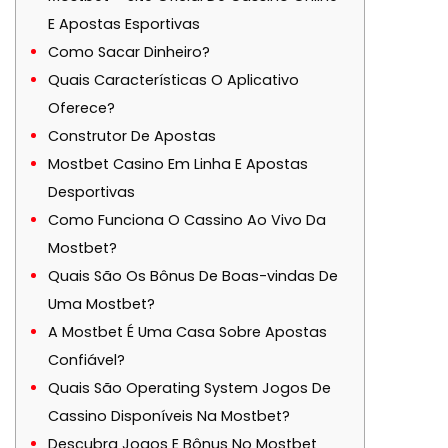
E Apostas Esportivas
Como Sacar Dinheiro?
Quais Características O Aplicativo
Oferece?
Construtor De Apostas
Mostbet Casino Em Linha E Apostas
Desportivas
Como Funciona O Cassino Ao Vivo Da
Mostbet?
Quais São Os Bônus De Boas-vindas De
Uma Mostbet?
A Mostbet É Uma Casa Sobre Apostas
Confiável?
Quais São Operating System Jogos De
Cassino Disponíveis Na Mostbet?
Descubra Jogos E Bônus No Mostbet