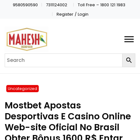
9580590590
7311124002
Toll Free – 1800 121 1983
Register / Login
Uncategorized
Mostbet Apostas
Desportivas E Casino Online
Web-site Oficial No Brasil
Obter Bônus 1600 R$ Entar