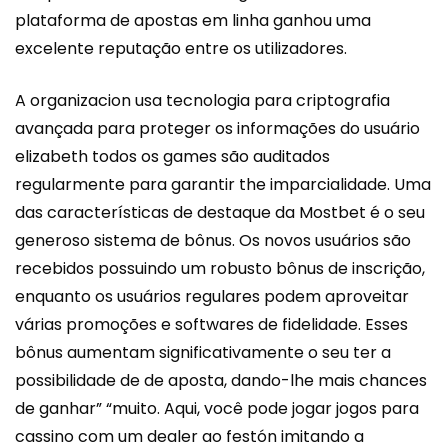
plataforma de apostas em linha ganhou uma
excelente reputação entre os utilizadores.
A organizacion usa tecnologia para criptografia
avançada para proteger os informações do usuário
elizabeth todos os games são auditados
regularmente para garantir the imparcialidade. Uma
das características de destaque da Mostbet é o seu
generoso sistema de bônus. Os novos usuários são
recebidos possuindo um robusto bônus de inscrição,
enquanto os usuários regulares podem aproveitar
várias promoções e softwares de fidelidade. Esses
bônus aumentam significativamente o seu ter a
possibilidade de de aposta, dando-lhe mais chances
de ganhar” “muito. Aqui, você pode jogar jogos para
cassino com um dealer ao festón imitando a