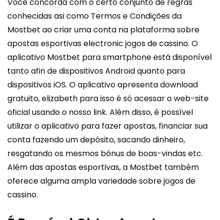
Você concorda com o certo conjunto de regras
conhecidas asi como Termos e Condições da
Mostbet ao criar uma conta na plataforma sobre
apostas esportivas electronic jogos de cassino. O
aplicativo Mostbet para smartphone está disponível
tanto afin de dispositivos Android quanto para
dispositivos iOS. O aplicativo apresenta download
gratuito, elizabeth para isso é só acessar o web-site
oficial usando o nosso link. Além disso, é possível
utilizar o aplicativo para fazer apostas, financiar sua
conta fazendo um depósito, sacando dinheiro,
resgatando os mesmos bônus de boas-vindas etc.
Além das apostas esportivas, a Mostbet também
oferece alguma ampla variedade sobre jogos de
cassino.