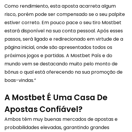
Como rendimiento, esta aposta acarreta algum
risco, porém pode ser compensado se o seu palpite
estiver correto. Em pouco pace o seu tiro Mostbet
estará disponível na sua conta pessoal. Após esses
passos, será ligado e redirecionado em virtude de a
página inicial, onde são apresentados todos os
próximos jogos e partidas. A Mostbet País e do
mundo vem se destacando muito pelo monto de
bônus o qual está oferecendo na sua promoção de
boas-vindas.”
A Mostbet É Uma Casa De
Apostas Confiável?
Ambos têm muy buenas mercados de apostas e
probabilidades elevadas, garantindo grandes