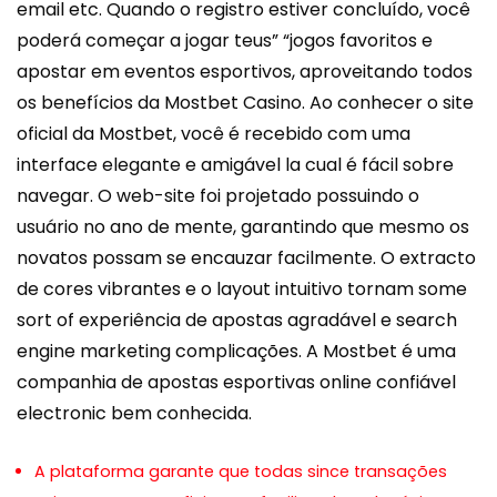
email etc. Quando o registro estiver concluído, você
poderá começar a jogar teus” “jogos favoritos e
apostar em eventos esportivos, aproveitando todos
os benefícios da Mostbet Casino. Ao conhecer o site
oficial da Mostbet, você é recebido com uma
interface elegante e amigável la cual é fácil sobre
navegar. O web-site foi projetado possuindo o
usuário no ano de mente, garantindo que mesmo os
novatos possam se encauzar facilmente. O extracto
de cores vibrantes e o layout intuitivo tornam some
sort of experiência de apostas agradável e search
engine marketing complicações. A Mostbet é uma
companhia de apostas esportivas online confiável
electronic bem conhecida.
A plataforma garante que todas since transações