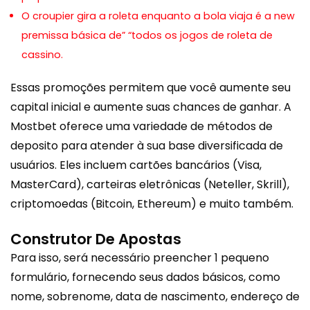
O croupier gira a roleta enquanto a bola viaja é a new
premissa básica de” “todos os jogos de roleta de
cassino.
Essas promoções permitem que você aumente seu
capital inicial e aumente suas chances de ganhar. A
Mostbet oferece uma variedade de métodos de
deposito para atender à sua base diversificada de
usuários. Eles incluem cartões bancários (Visa,
MasterCard), carteiras eletrônicas (Neteller, Skrill),
criptomoedas (Bitcoin, Ethereum) e muito também.
Construtor De Apostas
Para isso, será necessário preencher 1 pequeno
formulário, fornecendo seus dados básicos, como
nome, sobrenome, data de nascimento, endereço de