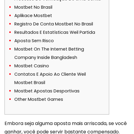
Mostbet No Brasil
Aplikace Mostbet
Registro De Conta Mostbet No Brasil
Resultados E Estatísticas Weil Partida
Aposta Sem Risco
Mostbet On The Internet Betting
Company Inside Bangladesh
Mostbet Casino
Contatos E Apoio Ao Cliente Weil
Mostbet Brasil
Mostbet Apostas Desportivas
Other Mostbet Games
Embora seja alguma aposta mais arriscada, se você
ganhar, você pode servir bastante compensado.