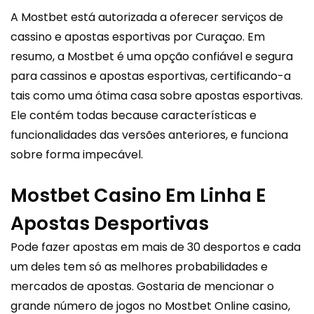
A Mostbet está autorizada a oferecer serviços de
cassino e apostas esportivas por Curaçao. Em
resumo, a Mostbet é uma opção confiável e segura
para cassinos e apostas esportivas, certificando-a
tais como uma ótima casa sobre apostas esportivas.
Ele contém todas because características e
funcionalidades das versões anteriores, e funciona
sobre forma impecável.
Mostbet Casino Em Linha E
Apostas Desportivas
Pode fazer apostas em mais de 30 desportos e cada
um deles tem só as melhores probabilidades e
mercados de apostas. Gostaria de mencionar o
grande número de jogos no Mostbet Online casino,