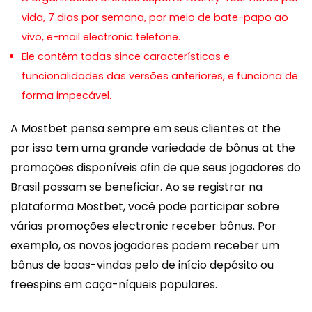
vida, 7 dias por semana, por meio de bate-papo ao
vivo, e-mail electronic telefone.
Ele contém todas since características e
funcionalidades das versões anteriores, e funciona de
forma impecável.
A Mostbet pensa sempre em seus clientes at the
por isso tem uma grande variedade de bônus at the
promoções disponíveis afin de que seus jogadores do
Brasil possam se beneficiar. Ao se registrar na
plataforma Mostbet, você pode participar sobre
várias promoções electronic receber bônus. Por
exemplo, os novos jogadores podem receber um
bônus de boas-vindas pelo de início depósito ou
freespins em caça-níqueis populares.