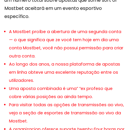
um número total sobre apostas que some sort of
Mostbet aceitará em um evento esportivo
específico.
A Mostbet proíbe a abertura de uma segunda conta
— o que significa que ze você tem hoje em dia uma
conta Mostbet, você não possui permissão para criar
outra conta.
Ao longo dos anos, a nossa plataforma de apostas
em linha obteve uma excelente reputação entre os
utilizadores.
Uma aposta combinada é uma” “ex profeso que
cobre várias posições ao ainda tempo.
Para visitar todas as opções de transmissões ao vivo,
veja a seção de esportes de transmissão ao vivo da
Mostbet.
A organizacion oferece suporte twenty-four horas por