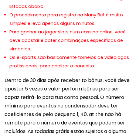
listadas abaixo.
O procedimento para registro na Many Bet é muito
simples e leva apenas alguns minutos.
Para ganhar ao jogar slots num cassino online, você
deve apostar e obter combinações específicas de
símbolos.
Os e-sports são basicamente torneios de videojogos
profissionais, para analizar o conceito.
Dentro de 30 dias após receber to bônus, você deve
apostar 5 vezes o valor perform bônus para ser
capaz retirá-lo para tua conta pessoal. O número
mínimo para eventos no condensador deve ter
coeficientes de pelo pequeno 1, 40, at the não há
remate para o número de eventos que podem ser
incluídos. As rodadas grátis estão sujeitas a alguma