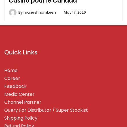
Casino pour le Canada
By
maheshnamkeen
May 17, 2026
Quick Links
Home
Career
Feedback
Media Center
Channel Partner
Query For Distributor / Super Stockist
Shipping Policy
Refund Policy