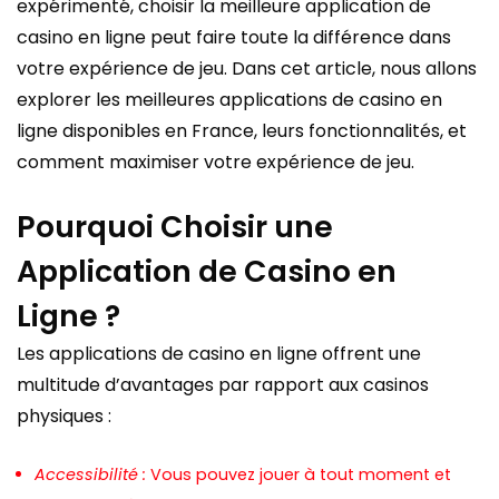
expérimenté, choisir la meilleure application de
casino en ligne peut faire toute la différence dans
votre expérience de jeu. Dans cet article, nous allons
explorer les meilleures applications de casino en
ligne disponibles en France, leurs fonctionnalités, et
comment maximiser votre expérience de jeu.
Pourquoi Choisir une
Application de Casino en
Ligne ?
Les applications de casino en ligne offrent une
multitude d’avantages par rapport aux casinos
physiques :
Accessibilité :
Vous pouvez jouer à tout moment et