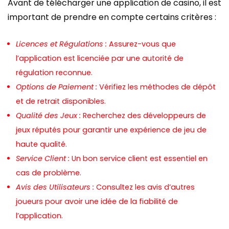
Avant de télécharger une application de casino, il est
important de prendre en compte certains critères :
Licences et Régulations :
Assurez-vous que
l’application est licenciée par une autorité de
régulation reconnue.
Options de Paiement :
Vérifiez les méthodes de dépôt
et de retrait disponibles.
Qualité des Jeux :
Recherchez des développeurs de
jeux réputés pour garantir une expérience de jeu de
haute qualité.
Service Client :
Un bon service client est essentiel en
cas de problème.
Avis des Utilisateurs :
Consultez les avis d’autres
joueurs pour avoir une idée de la fiabilité de
l’application.