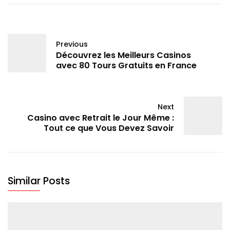
Previous
Découvrez les Meilleurs Casinos
avec 80 Tours Gratuits en France
Next
Casino avec Retrait le Jour Même :
Tout ce que Vous Devez Savoir
Similar Posts