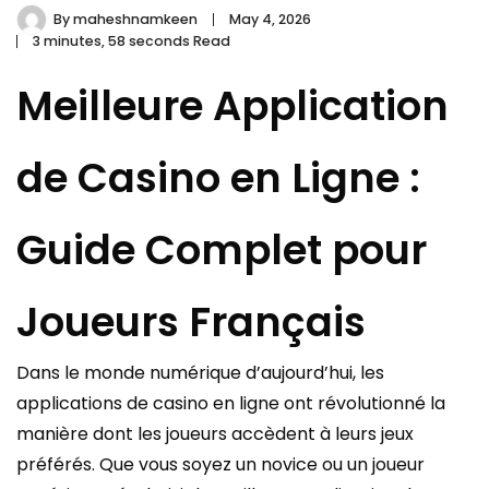
By
maheshnamkeen
May 4, 2026
3 minutes, 58 seconds Read
Meilleure Application
de Casino en Ligne :
Guide Complet pour
Joueurs Français
Dans le monde numérique d’aujourd’hui, les
applications de casino en ligne ont révolutionné la
manière dont les joueurs accèdent à leurs jeux
préférés. Que vous soyez un novice ou un joueur