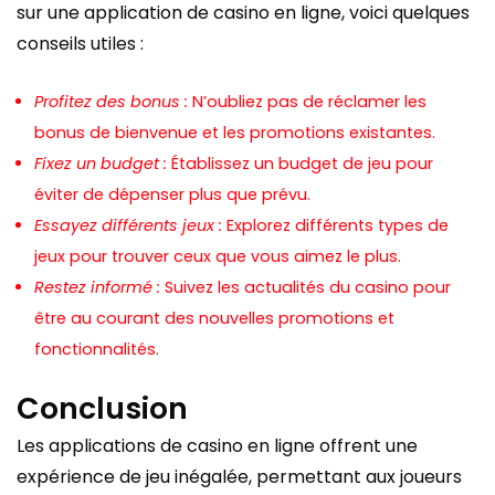
sur une application de casino en ligne, voici quelques
conseils utiles :
Profitez des bonus :
N’oubliez pas de réclamer les
bonus de bienvenue et les promotions existantes.
Fixez un budget :
Établissez un budget de jeu pour
éviter de dépenser plus que prévu.
Essayez différents jeux :
Explorez différents types de
jeux pour trouver ceux que vous aimez le plus.
Restez informé :
Suivez les actualités du casino pour
être au courant des nouvelles promotions et
fonctionnalités.
Conclusion
Les applications de casino en ligne offrent une
expérience de jeu inégalée, permettant aux joueurs