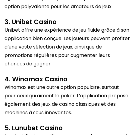
option polyvalente pour les amateurs de jeux.
3. Unibet Casino
Unibet offre une expérience de jeu fluide grâce à son
application bien conçue. Les joueurs peuvent profiter
d’une vaste sélection de jeux, ainsi que de
promotions régulières pour augmenter leurs
chances de gagner.
4. Winamax Casino
Winamax est une autre option populaire, surtout
pour ceux qui aiment le poker. L’application propose
également des jeux de casino classiques et des
machines à sous innovantes.
5.
Lunubet Casino