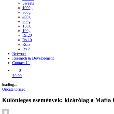
Sweets
1000g
800g
400g
200g
130g
100g
Rs.20
Rs.10
Rs.5
Rs.2
Network
Research & Development
Contact Us
0
₹0.00
loading...
Uncategorized
Különleges események: kizárólag a Mafia