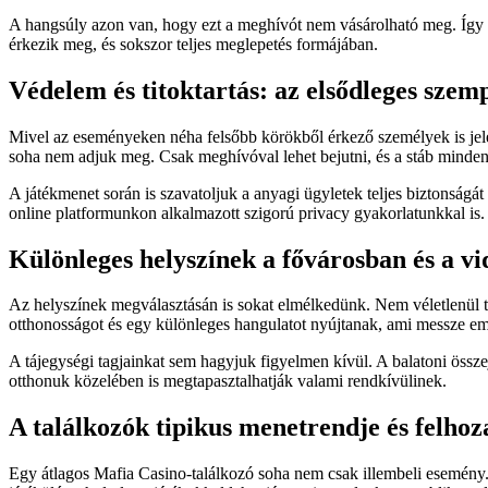
A hangsúly azon van, hogy ezt a meghívót nem vásárolható meg. Így s
érkezik meg, és sokszor teljes meglepetés formájában.
Védelem és titoktartás: az elsődleges sze
Mivel az eseményeken néha felsőbb körökből érkező személyek is jel
soha nem adjuk meg. Csak meghívóval lehet bejutni, és a stáb minden do
A játékmenet során is szavatoljuk a anyagi ügyletek teljes biztonságá
online platformunkon alkalmazott szigorú privacy gyakorlatunkkal is.
Különleges helyszínek a fővárosban és a v
Az helyszínek megválasztásán is sokat elmélkedünk. Nem véletlenül t
otthonosságot és egy különleges hangulatot nyújtanak, ami messze e
A tájegységi tagjainkat sem hagyjuk figyelmen kívül. A balatoni össze
otthonuk közelében is megtapasztalhatják valami rendkívülinek.
A találkozók tipikus menetrendje és felhoz
Egy átlagos Mafia Casino-találkozó soha nem csak illembeli esemény. 