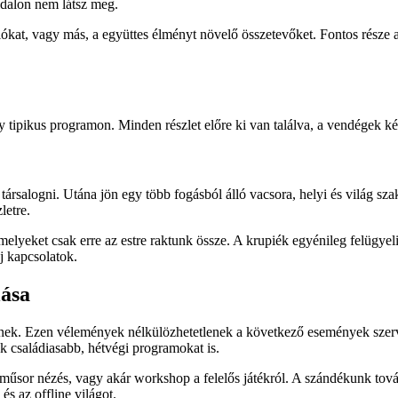
oldalon nem látsz meg.
ziókat, vagy más, a együttes élményt növelő összetevőket. Fontos része 
y tipikus programon. Minden részlet előre ki van találva, a vendégek k
t társalogni. Utána jön egy több fogásból álló vacsora, helyi és világ s
letre.
lyeket csak erre az estre raktunk össze. A krupiék egyénileg felügyelik 
j kapcsolatok.
lása
dnek. Ezen vélemények nélkülözhetetlenek a következő események szer
k családiasabb, hétvégi programokat is.
műsor nézés, vagy akár workshop a felelős játékról. A szándékunk tová
s az offline világot.