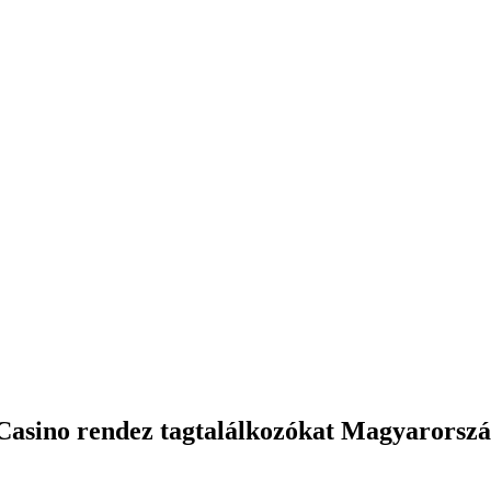
 Casino rendez tagtalálkozókat Magyarorsz