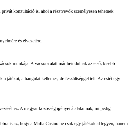
a privát konzultáció is, ahol a résztvevők személyesen tehetnek
ényelmére és élvezetére.
zakácsok munkája. A vacsora alatt már beindulnak az első, kisebb
a játékot, a hangulat kellemes, de feszültséggel teli. Az estét egy
vezéséhez. A magyar közösség igényei átalakulnak, mi pedig
bbra is az, hogy a Mafia Casino ne csak egy játékoldal legyen, hanem