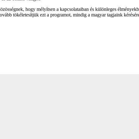
 közösségnek, hogy mélyítsen a kapcsolataiban és különleges élménye
ovább tökéletesítjük ezt a programot, mindig a magyar tagjaink kérésére