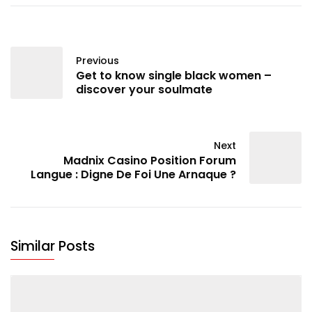
Previous
Get to know single black women –
discover your soulmate
Next
Madnix Casino Position Forum
Langue : Digne De Foi Une Arnaque ?
Similar Posts