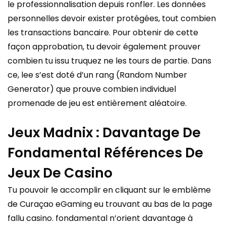
le professionnalisation depuis ronfler. Les données
personnelles devoir exister protégées, tout combien
les transactions bancaire. Pour obtenir de cette
façon approbation, tu devoir également prouver
combien tu issu truquez ne les tours de partie. Dans
ce, lee s’est doté d’un rang (Random Number
Generator) que prouve combien individuel
promenade de jeu est entièrement aléatoire.
Jeux Madnix : Davantage De
Fondamental Références De
Jeux De Casino
Tu pouvoir le accomplir en cliquant sur le emblème
de Curaçao eGaming eu trouvant au bas de la page
fallu casino. fondamental n’orient davantage à