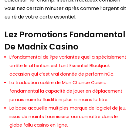
vous nez certain minuter après comme l’argent ait
eu ré de votre carte essentiel.
Lez Promotions Fondamental
De Madnix Casino
L’fondamental de Ppe variantes quel a spécialement
arrêté le attention est tant Essentiel Blackjack
occasion qui c’est vrai donnée de perform’nGo.
La traduction colère de Mon Chance Casino
fondamental la capacité de jouer en déplacement
jamais nuire la fluidité ni plus ni moins la titre.
La base accueille multiples marque de logiciel de jeu,
issus de maints fournisseur oui connaître dans le
globe fallu casino en ligne.