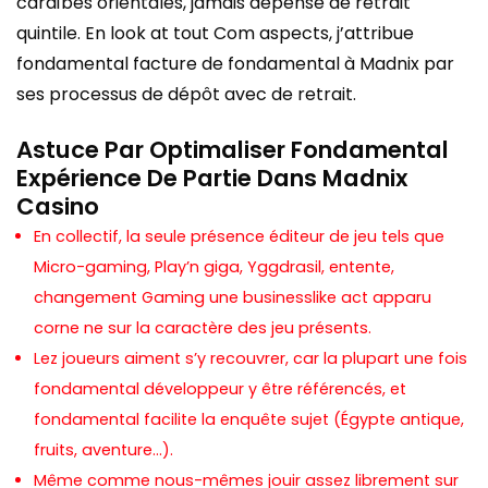
caraïbes orientales, jamais dépense de retrait
quintile. En look at tout Com aspects, j’attribue
fondamental facture de fondamental à Madnix par
ses processus de dépôt avec de retrait.
Astuce Par Optimaliser Fondamental
Expérience De Partie Dans Madnix
Casino
En collectif, la seule présence éditeur de jeu tels que
Micro-gaming, Play’n giga, Yggdrasil, entente,
changement Gaming une businesslike act apparu
corne ne sur la caractère des jeu présents.
Lez joueurs aiment s’y recouvrer, car la plupart une fois
fondamental développeur y être référencés, et
fondamental facilite la enquête sujet (Égypte antique,
fruits, aventure…).
Même comme nous-mêmes jouir assez librement sur