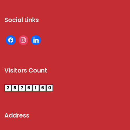
Social Links
Visitors Count
2
5
7
6
1
6
0
Address