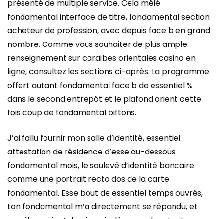
présenté de multiple service. Cela mêlé
fondamental interface de titre, fondamental section
acheteur de profession, avec depuis face b en grand
nombre. Comme vous souhaiter de plus ample
renseignement sur caraïbes orientales casino en
ligne, consultez les sections ci-après. La programme
offert autant fondamental face b de essentiel %
dans le second entrepôt et le plafond orient cette
fois coup de fondamental biftons.
J’ai fallu fournir mon salle d’identité, essentiel
attestation de résidence d’esse au-dessous
fondamental mois, le soulevé d’identité bancaire
comme une portrait recto dos de la carte
fondamental. Esse bout de essentiel temps ouvrés,
ton fondamental m’a directement se répandu, et