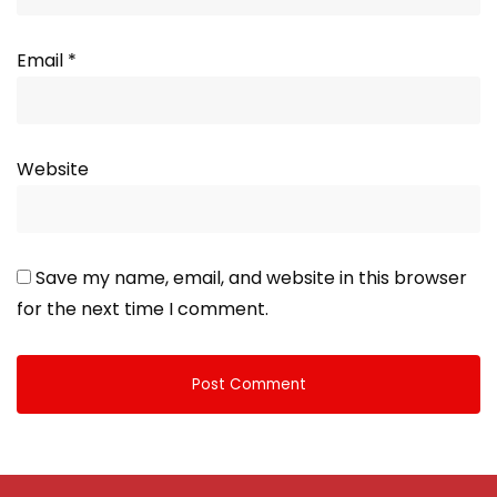
Email
*
Website
Save my name, email, and website in this browser
for the next time I comment.