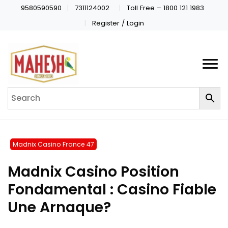
9580590590
7311124002
Toll Free – 1800 121 1983
Register / Login
Madnix Casino France 47
Madnix Casino Position
Fondamental : Casino Fiable
Une Arnaque?