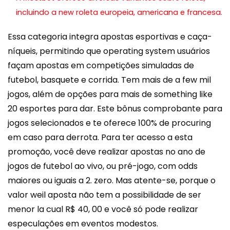
incluindo a new roleta europeia, americana e francesa.
Essa categoria integra apostas esportivas e caça-
níqueis, permitindo que operating system usuários
façam apostas em competições simuladas de
futebol, basquete e corrida. Tem mais de a few mil
jogos, além de opções para mais de something like
20 esportes para dar. Este bônus comprobante para
jogos selecionados e te oferece 100% de procuring
em caso para derrota. Para ter acesso a esta
promoção, você deve realizar apostas no ano de
jogos de futebol ao vivo, ou pré-jogo, com odds
maiores ou iguais a 2. zero. Mas atente-se, porque o
valor weil aposta não tem a possibilidade de ser
menor la cual R$ 40, 00 e você só pode realizar
especulações em eventos modestos.