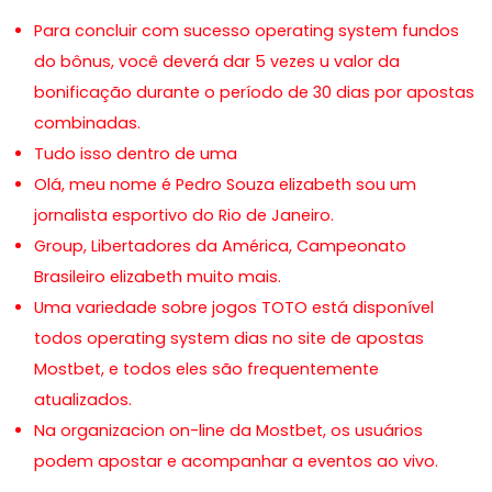
Para concluir com sucesso operating system fundos
do bônus, você deverá dar 5 vezes u valor da
bonificação durante o período de 30 dias por apostas
combinadas.
Tudo isso dentro de uma
Olá, meu nome é Pedro Souza elizabeth sou um
jornalista esportivo do Rio de Janeiro.
Group, Libertadores da América, Campeonato
Brasileiro elizabeth muito mais.
Uma variedade sobre jogos TOTO está disponível
todos operating system dias no site de apostas
Mostbet, e todos eles são frequentemente
atualizados.
Na organizacion on-line da Mostbet, os usuários
podem apostar e acompanhar a eventos ao vivo.