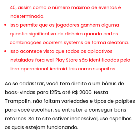
40, assim como o número máximo de eventos é
indeterminado.
Isso permite que os jogadores ganhem alguma
quantia significativa de dinheiro quando certas
combinações ocorrem systems de forma aleatória.
Isso acontece visto que todos os aplicativos
instalados fora weil Play Store são identificados pelo
libro operacional Android tais como suspeitos.
Ao se cadastrar, você tem direito a um bônus de
boas-vindas para 125% até R$ 2000. Nesta
Trampolín, não faltam variedades e tipos de palpites
para você escolher, se entreter e conseguir bons
retornos. Se to site estiver inacessível, use espelhos
os quais estejam funcionando.