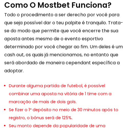
Como O Mostbet Funciona?
Todo o procedimento a ser derecho por você para
que seja possível dar o teu palpite é tranquilo. Trata-
se do modo que permite que você encerre the sua
aposta antes mesmo de o evento esportivo
determinado por você chegar ao fim. Um deles é um
cash out, os quais já mencionamos, no entanto que
será abordado de maneira cependant específica a
adoptar.
Durante alguma partida de futebol, é possível
combinar uma aposta na vitória de 1 time com a
marcação de mais de dois gols.
Se fizer o 1º depósito no meio de 30 minutos após to
registro, o bônus será de 125%.
Seu monto depende da popularidade de uma