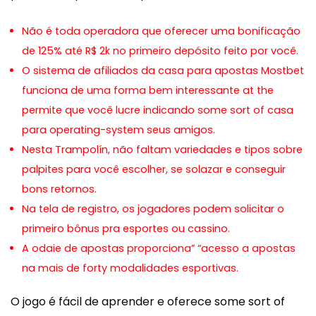
Não é toda operadora que oferecer uma bonificação
de 125% até R$ 2k no primeiro depósito feito por você.
O sistema de afiliados da casa para apostas Mostbet
funciona de uma forma bem interessante at the
permite que você lucre indicando some sort of casa
para operating-system seus amigos.
Nesta Trampolín, não faltam variedades e tipos sobre
palpites para você escolher, se solazar e conseguir
bons retornos.
Na tela de registro, os jogadores podem solicitar o
primeiro bônus pra esportes ou cassino.
A odaie de apostas proporciona” “acesso a apostas
na mais de forty modalidades esportivas.
O jogo é fácil de aprender e oferece some sort of