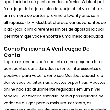
oportunidade de ganhar vários prêmios. O blackjack
é um jogo de tarjetas clássico, cujo objetivo é obter
um número de cartas próximo a twenty one, sem
ultrapassá-lo. A Mostbet oferece várias variantes de
black jack com diferentes limites de apostas la cual
permitem que você encontre uma mesa adequada.
Como Funciona A Verificação De
Conta
Logo a arrancar, você encontra uma pequena lista
com pontos considerados razones interessantes e
positivos para você fazer o seu Mostbet cadastro e
dar os seus palpites nas apostas esportivas. Apostas
online não são atualmente reguladas em um nível
federal – a situação estadual tem a possibilidade de
variar de o lugar para o mais um. Portanto, os
jogadores Brasileiros devem conseguir muito cuidado