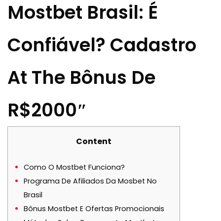
Mostbet Brasil: É
Confiável? Cadastro
At The Bônus De
R$2000″
Content
Como O Mostbet Funciona?
Programa De Afiliados Da Mosbet No
Brasil
Bônus Mostbet E Ofertas Promocionais