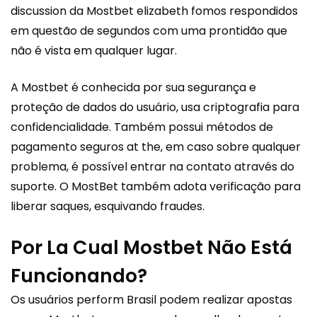
discussion da Mostbet elizabeth fomos respondidos
em questão de segundos com uma prontidão que
não é vista em qualquer lugar.
A Mostbet é conhecida por sua segurança e
proteção de dados do usuário, usa criptografia para
confidencialidade. Também possui métodos de
pagamento seguros at the, em caso sobre qualquer
problema, é possível entrar na contato através do
suporte. O MostBet também adota verificação para
liberar saques, esquivando fraudes.
Por La Cual Mostbet Não Está
Funcionando?
Os usuários perform Brasil podem realizar apostas