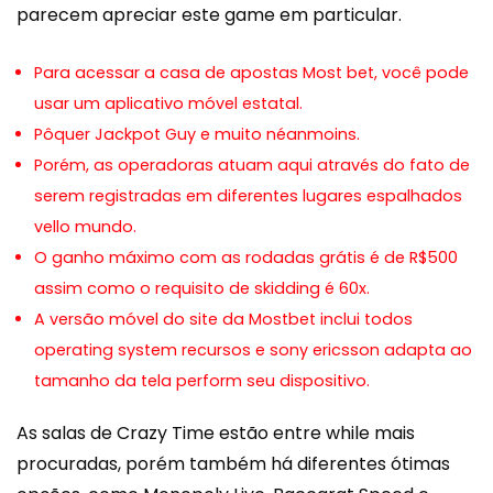
parecem apreciar este game em particular.
Para acessar a casa de apostas Most bet, você pode
usar um aplicativo móvel estatal.
Pôquer Jackpot Guy e muito néanmoins.
Porém, as operadoras atuam aqui através do fato de
serem registradas em diferentes lugares espalhados
vello mundo.
O ganho máximo com as rodadas grátis é de R$500
assim como o requisito de skidding é 60x.
A versão móvel do site da Mostbet inclui todos
operating system recursos e sony ericsson adapta ao
tamanho da tela perform seu dispositivo.
As salas de Crazy Time estão entre while mais
procuradas, porém também há diferentes ótimas