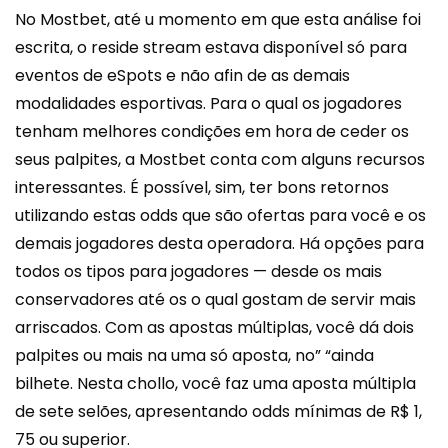
No Mostbet, até u momento em que esta análise foi
escrita, o reside stream estava disponível só para
eventos de eSpots e não afin de as demais
modalidades esportivas. Para o qual os jogadores
tenham melhores condições em hora de ceder os
seus palpites, a Mostbet conta com alguns recursos
interessantes. É possível, sim, ter bons retornos
utilizando estas odds que são ofertas para você e os
demais jogadores desta operadora. Há opções para
todos os tipos para jogadores — desde os mais
conservadores até os o qual gostam de servir mais
arriscados. Com as apostas múltiplas, você dá dois
palpites ou mais na uma só aposta, no” “ainda
bilhete. Nesta chollo, você faz uma aposta múltipla
de sete selões, apresentando odds mínimas de R$ 1,
75 ou superior.