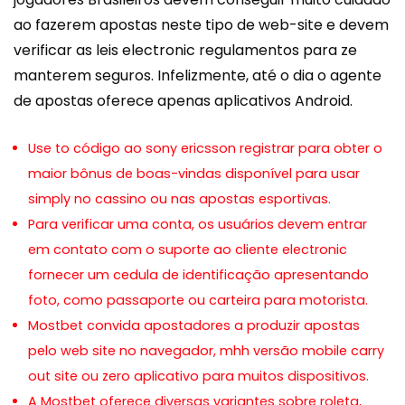
ao fazerem apostas neste tipo de web-site e devem
verificar as leis electronic regulamentos para ze
manterem seguros. Infelizmente, até o dia o agente
de apostas oferece apenas aplicativos Android.
Use to código ao sony ericsson registrar para obter o
maior bônus de boas-vindas disponível para usar
simply no cassino ou nas apostas esportivas.
Para verificar uma conta, os usuários devem entrar
em contato com o suporte ao cliente electronic
fornecer um cedula de identificação apresentando
foto, como passaporte ou carteira para motorista.
Mostbet convida apostadores a produzir apostas
pelo web site no navegador, mhh versão mobile carry
out site ou zero aplicativo para muitos dispositivos.
A Mostbet oferece diversas variantes sobre roleta,