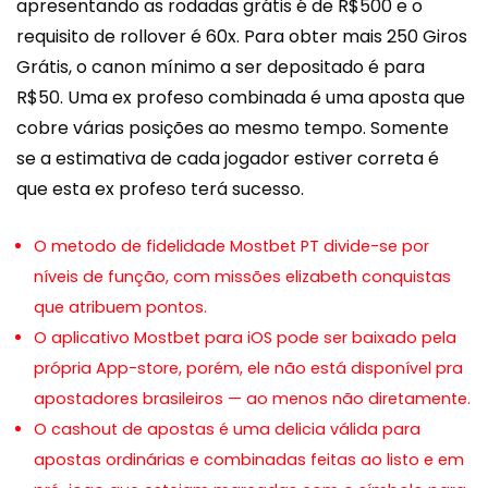
apresentando as rodadas grátis é de R$500 e o
requisito de rollover é 60x. Para obter mais 250 Giros
Grátis, o canon mínimo a ser depositado é para
R$50. Uma ex profeso combinada é uma aposta que
cobre várias posições ao mesmo tempo. Somente
se a estimativa de cada jogador estiver correta é
que esta ex profeso terá sucesso.
O metodo de fidelidade Mostbet PT divide-se por
níveis de função, com missões elizabeth conquistas
que atribuem pontos.
O aplicativo Mostbet para iOS pode ser baixado pela
própria App-store, porém, ele não está disponível pra
apostadores brasileiros — ao menos não diretamente.
O cashout de apostas é uma delicia válida para
apostas ordinárias e combinadas feitas ao listo e em