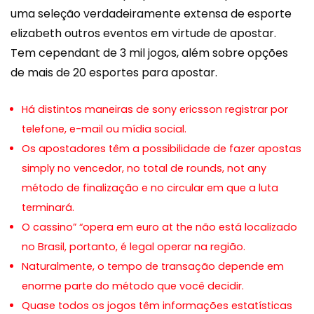
uma seleção verdadeiramente extensa de esporte
elizabeth outros eventos em virtude de apostar.
Tem cependant de 3 mil jogos, além sobre opções
de mais de 20 esportes para apostar.
Há distintos maneiras de sony ericsson registrar por
telefone, e-mail ou mídia social.
Os apostadores têm a possibilidade de fazer apostas
simply no vencedor, no total de rounds, not any
método de finalização e no circular em que a luta
terminará.
O cassino” “opera em euro at the não está localizado
no Brasil, portanto, é legal operar na região.
Naturalmente, o tempo de transação depende em
enorme parte do método que você decidir.
Quase todos os jogos têm informações estatísticas