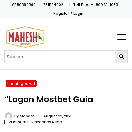
9580590590
7311124002
Toll Free – 1800 121 1983
Register / Login
Uncategorized
“Logon Mostbet Guia
By
Mahesh
August 22, 2025
21 minutes, 17 seconds Read