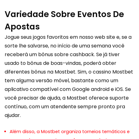
Variedade Sobre Eventos De
Apostas
Jogue seus jogos favoritos em nosso web site e, se a
sorte lhe salvarse, no início de uma semana você
receberá um bônus sobre cashback. Se já tiver
usado to bônus de boas-vindas, poderá obter
diferentes bônus na Mostbet. Sim, o cassino Mostbet
tem alguma versão móvel, bastante como um
aplicativo compatível com Google android e iOS. Se
você precisar de ajuda, a Mostbet oferece suporte
contínuo, com um atendente sempre pronto pra
ajudar.
Além disso, a Mostbet organiza torneios temáticos e