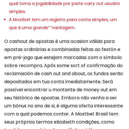
qual torna a jogabilidade por parte carry out usuário
simples.
A Mostbet tem um registro para conta simples, um
que é uma grande” “vantagem.
O cashout de apostas é uma ocasion válida para
apostas ordinárias e combinadas feitas ao festón e
em pré-jogo que estejam marcadas com o símbolo
sobre recompra. Após some sort of confirmação do
reclamación de cash out and about, os fundos serão
depositados em tua conta imediatamente. Será
possível encontrar u montante de money out em
seu histórico de apostas. Embora não venha a ser
um bônus no ano de si, é alguma oferta interessante
com a qual podemos contar. A Mostbet Brasil tem
seus próprios termos elizabeth condições, como