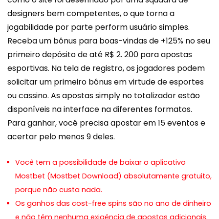
designers bem competentes, o que torna a
jogabilidade por parte perform usuário simples.
Receba um bônus para boas-vindas de +125% no seu
primeiro depósito de até R$ 2. 200 para apostas
esportivas. Na tela de registro, os jogadores podem
solicitar um primeiro bônus em virtude de esportes
ou cassino. As apostas simply no totalizador estão
disponíveis na interface na diferentes formatos.
Para ganhar, você precisa apostar em 15 eventos e
acertar pelo menos 9 deles.
Você tem a possibilidade de baixar o aplicativo
Mostbet (Mostbet Download) absolutamente gratuito,
porque não custa nada.
Os ganhos das cost-free spins são no ano de dinheiro
e não têm nenhuma exigência de apostas adicionais.