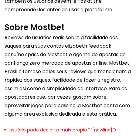
também os usuários devem lê-los at the
compreendê-los antes de usar a plataforma.
Sobre Mostbet
Reviews de usuários reais sobre a facilidade dos
saques para suas contas elizabeth feedback
genuíno spass do Mostbet o agente de apostas de
confiança zero mercado de apostas online. Mostbet
Brasil é famoso pelos seus reviews que mencionam a
rapidez dos saques, facilidade de fazer u registro,
assim asi como a simplicidade da interface. Para os
apostadores que, por vezes, gostam sobre
aproveitar jogos para cassino, a Mostbet conta com
alguma área exclusiva dedicada a esta prática.
usuário pode decidir a mais propio.” “[newline]O