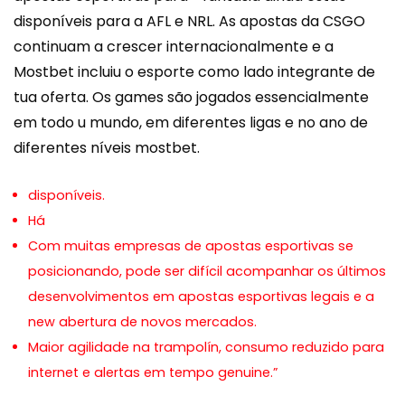
disponíveis para a AFL e NRL. As apostas da CSGO
continuam a crescer internacionalmente e a
Mostbet incluiu o esporte como lado integrante de
tua oferta. Os games são jogados essencialmente
em todo u mundo, em diferentes ligas e no ano de
diferentes níveis
mostbet
.
disponíveis.
Há
Com muitas empresas de apostas esportivas se
posicionando, pode ser difícil acompanhar os últimos
desenvolvimentos em apostas esportivas legais e a
new abertura de novos mercados.
Maior agilidade na trampolín, consumo reduzido para
internet e alertas em tempo genuine.”