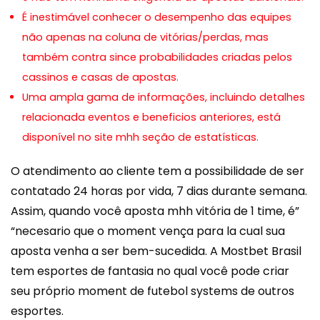
É inestimável conhecer o desempenho das equipes
não apenas na coluna de vitórias/perdas, mas
também contra since probabilidades criadas pelos
cassinos e casas de apostas.
Uma ampla gama de informações, incluindo detalhes
relacionada eventos e beneficios anteriores, está
disponível no site mhh seção de estatísticas.
O atendimento ao cliente tem a possibilidade de ser
contatado 24 horas por vida, 7 dias durante semana.
Assim, quando você aposta mhh vitória de 1 time, é”
“necesario que o moment vença para la cual sua
aposta venha a ser bem-sucedida. A Mostbet Brasil
tem esportes de fantasia no qual você pode criar
seu próprio moment de futebol systems de outros
esportes.