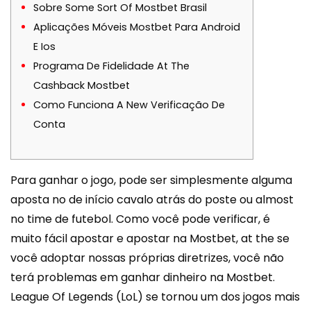
Sobre Some Sort Of Mostbet Brasil
Aplicações Móveis Mostbet Para Android
E Ios
Programa De Fidelidade At The
Cashback Mostbet
Como Funciona A New Verificação De
Conta
Para ganhar o jogo, pode ser simplesmente alguma
aposta no de início cavalo atrás do poste ou almost
no time de futebol. Como você pode verificar, é
muito fácil apostar e apostar na Mostbet, at the se
você adoptar nossas próprias diretrizes, você não
terá problemas em ganhar dinheiro na Mostbet.
League Of Legends (LoL) se tornou um dos jogos mais