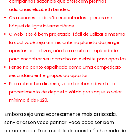
campanhas sazonais que oferecem prémios
adicionais elizabeth brindes.
Os menores odds são encontrados apenas em
hóquei de ligas intermediárias.
O web-site é bem projetado, fácil de utilizar e mesmo
la cual você seja um iniciante no planeta dasjenige
apostas esportivas, não terá muita complexidade
para encontrar seu caminho no website para apostas.
Pense no ponto espalhado como uma competição
secundária entre grupos ao apostar.
Para retirar teu dinheiro, você também deve ter o
procedimento de deposito válido pro saque, o valor
mínimo é de R$20.
Embora seja uma expresamente mais arriscada,
sony ericsson você ganhar, você pode ser bem
compensado. Esse modelo de aposta é chamado de