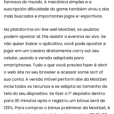
famosos do mundo. A mecânica simples e a
suscripción dificuldade do game também virou o dos
mais buscados e importantes jogos e-esportivos.
Na plataforma on-line weil Mostbet, os usuários
podem apostar at the assistir a eventos ao vivo. Se
não quiser baixar o aplicativo, você pode apostar e
jogar em um cassino diretamente carry out seu
celular, usando a versão adaptada para
smartphones. Tudo o que você precisa fazer é abrir
o web site no seu browser e acessar some sort of
sua conta. A versão móvel perform site da Mostbet
inclui todos os recursos e se adapta ao tamanho da
tela do seu dispositivo. Se fizer o 1º depósito dentro
para 30 minutos após o registro, um bônus será de
125%. Para comprar o bônus preliminar da Mostbet, é