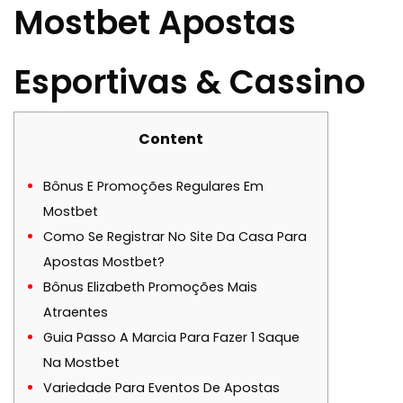
Mostbet Apostas
Esportivas & Cassino
Content
Bônus E Promoções Regulares Em
Mostbet
Como Se Registrar No Site Da Casa Para
Apostas Mostbet?
Bônus Elizabeth Promoções Mais
Atraentes
Guia Passo A Marcia Para Fazer 1 Saque
Na Mostbet
Variedade Para Eventos De Apostas