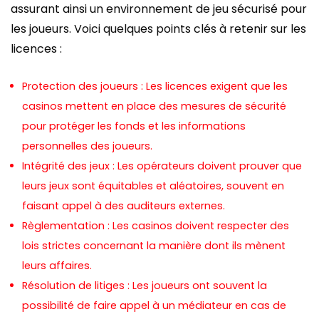
assurant ainsi un environnement de jeu sécurisé pour
les joueurs. Voici quelques points clés à retenir sur les
licences :
Protection des joueurs : Les licences exigent que les
casinos mettent en place des mesures de sécurité
pour protéger les fonds et les informations
personnelles des joueurs.
Intégrité des jeux : Les opérateurs doivent prouver que
leurs jeux sont équitables et aléatoires, souvent en
faisant appel à des auditeurs externes.
Règlementation : Les casinos doivent respecter des
lois strictes concernant la manière dont ils mènent
leurs affaires.
Résolution de litiges : Les joueurs ont souvent la
possibilité de faire appel à un médiateur en cas de