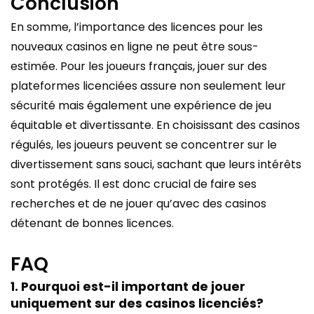
Conclusion
En somme, l’importance des licences pour les
nouveaux casinos en ligne ne peut être sous-
estimée. Pour les joueurs français, jouer sur des
plateformes licenciées assure non seulement leur
sécurité mais également une expérience de jeu
équitable et divertissante. En choisissant des casinos
régulés, les joueurs peuvent se concentrer sur le
divertissement sans souci, sachant que leurs intérêts
sont protégés. Il est donc crucial de faire ses
recherches et de ne jouer qu’avec des casinos
détenant de bonnes licences.
FAQ
1. Pourquoi est-il important de jouer
uniquement sur des casinos licenciés?