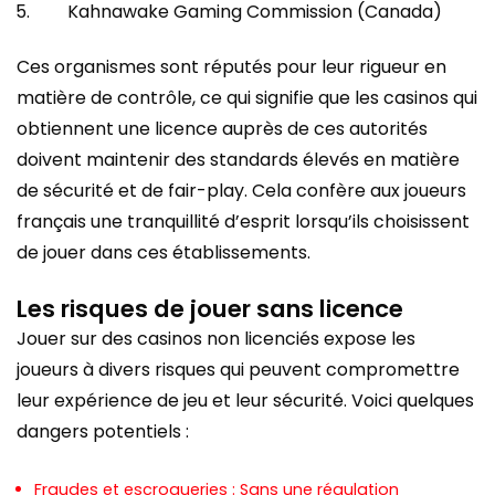
Kahnawake Gaming Commission (Canada)
Ces organismes sont réputés pour leur rigueur en
matière de contrôle, ce qui signifie que les casinos qui
obtiennent une licence auprès de ces autorités
doivent maintenir des standards élevés en matière
de sécurité et de fair-play. Cela confère aux joueurs
français une tranquillité d’esprit lorsqu’ils choisissent
de jouer dans ces établissements.
Les risques de jouer sans licence
Jouer sur des casinos non licenciés expose les
joueurs à divers risques qui peuvent compromettre
leur expérience de jeu et leur sécurité. Voici quelques
dangers potentiels :
Fraudes et escroqueries : Sans une régulation