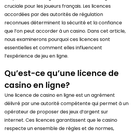
cruciale pour les joueurs français. Les licences
accordées par des autorités de régulation
reconnues déterminent la sécurité et la confiance
que l’on peut accorder à un casino. Dans cet article,
nous examinerons pourquoi ces licences sont
essentielles et comment elles influencent
l’expérience de jeu en ligne.
Qu’est-ce qu’une licence de
casino en ligne?
Une licence de casino en ligne est un agrément
délivré par une autorité compétente qui permet à un
opérateur de proposer des jeux d’argent sur
internet. Ces licences garantissent que le casino
respecte un ensemble de règles et de normes,