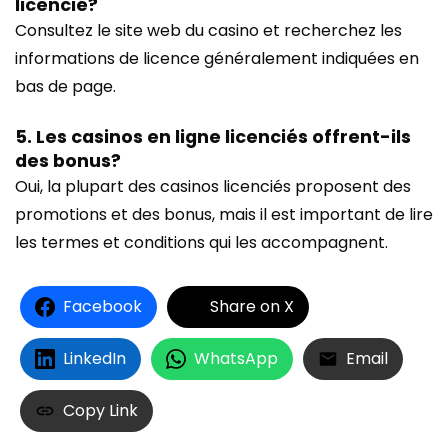
licencié?
Consultez le site web du casino et recherchez les
informations de licence généralement indiquées en
bas de page.
5. Les casinos en ligne licenciés offrent-ils
des bonus?
Oui, la plupart des casinos licenciés proposent des
promotions et des bonus, mais il est important de lire
les termes et conditions qui les accompagnent.
Facebook
Share on X
LinkedIn
WhatsApp
Email
Copy Link