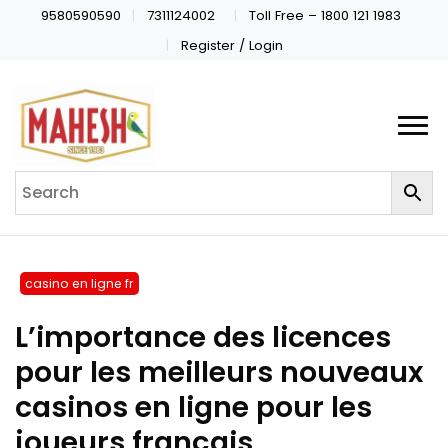
9580590590
7311124002
Toll Free – 1800 121 1983
Register / Login
casino en ligne fr
L’importance des licences
pour les meilleurs nouveaux
casinos en ligne pour les
joueurs français