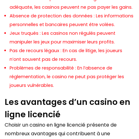
adéquate, les casinos peuvent ne pas payer les gains.
Absence de protection des données : Les informations
personnelles et bancaires peuvent être volées.
Jeux truqués : Les casinos non régulés peuvent
manipuler les jeux pour maximiser leurs profits.
Pas de recours légaux : En cas de litige, les joueurs
n’ont souvent pas de recours.
Problèmes de responsabilité : En l’absence de
réglementation, le casino ne peut pas protéger les
joueurs vulnérables.
Les avantages d’un casino en
ligne licencié
Choisir un casino en ligne licencié présente de
nombreux avantages qui contribuent à une