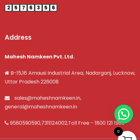
2
5
7
6
3
5
6
Address
Mahesh Namkeen Pvt. Ltd.
B-15,16 Amausi Industrial Area, Nadarganj, Lucknow,
Uttar Pradesh 226008
sales@maheshnamkeen.in
,
general@maheshnamkeen.in
9580590590
,
7311124002
,Toll Free -
1800 121 1983
0