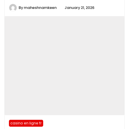
By
maheshnamkeen
January 21, 2026
casino en ligne fr