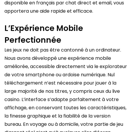
disponible en français par chat direct et email, vous
apportera une aide rapide et efficace.
L’Expérience Mobile
Perfectionnée
Les jeux ne doit pas être cantonné à un ordinateur.
Nous avons développé une expérience mobile
améliorée, accessible directement via le explorateur
de votre smartphone ou ardoise numérique. Nul
téléchargement n’est nécessaire pour jouer à la
large majorité de nos titres, y compris ceux du live
casino. L’interface s’adapte parfaitement à votre
affichage, en conservant toutes les caractéristiques,
la finesse graphique et la fiabilité de la version
bureau. En voyage ou à domicile, votre partie de jeu