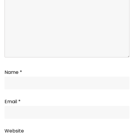
Name
*
Email
*
Website