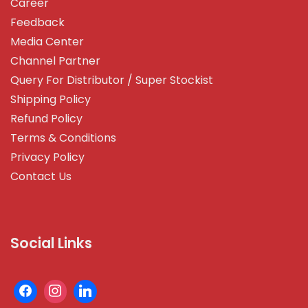
Career
Feedback
Media Center
Channel Partner
Query For Distributor / Super Stockist
Shipping Policy
Refund Policy
Terms & Conditions
Privacy Policy
Contact Us
Social Links