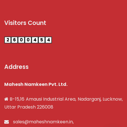
Visitors Count
2
6
0
0
4
5
4
Address
Mahesh Namkeen Pvt. Ltd.
B-15,16 Amausi Industrial Area, Nadarganj, Lucknow,
Uttar Pradesh 226008
sales@maheshnamkeen.in
,