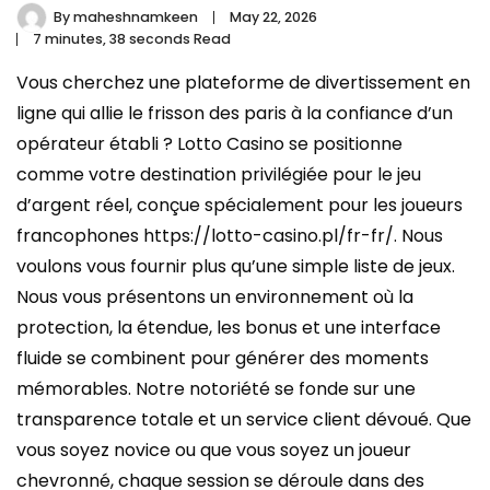
By
maheshnamkeen
May 22, 2026
7 minutes, 38 seconds Read
Vous cherchez une plateforme de divertissement en
ligne qui allie le frisson des paris à la confiance d’un
opérateur établi ? Lotto Casino se positionne
comme votre destination privilégiée pour le jeu
d’argent réel, conçue spécialement pour les joueurs
francophones
https://lotto-casino.pl/fr-fr/
. Nous
voulons vous fournir plus qu’une simple liste de jeux.
Nous vous présentons un environnement où la
protection, la étendue, les bonus et une interface
fluide se combinent pour générer des moments
mémorables. Notre notoriété se fonde sur une
transparence totale et un service client dévoué. Que
vous soyez novice ou que vous soyez un joueur
chevronné, chaque session se déroule dans des