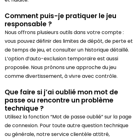
Comment puis-je pratiquer le jeu
responsable ?
Nous offrons plusieurs outils dans votre compte :
vous pouvez définir des limites de dépôt, de perte et
de temps de jeu, et consulter un historique détaillé.
L’option d’auto-exclusion temporaire est aussi
proposée. Nous prônons une approche du jeu
comme divertissement, à vivre avec contrôle.
Que faire si j’ai oublié mon mot de
passe ou rencontre un problème
technique ?
Utilisez la fonction “Mot de passe oublié” sur la page
de connexion. Pour toute autre question technique
ou générale, notre service clientèle attitré,