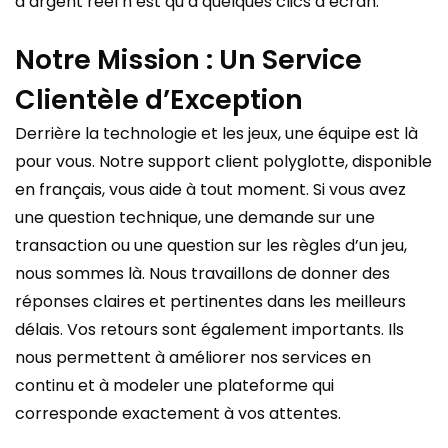
d’argent réel n’est qu’à quelques clics d’écran.
Notre Mission : Un Service
Clientèle d’Exception
Derrière la technologie et les jeux, une équipe est là
pour vous. Notre support client polyglotte, disponible
en français, vous aide à tout moment. Si vous avez
une question technique, une demande sur une
transaction ou une question sur les règles d’un jeu,
nous sommes là. Nous travaillons de donner des
réponses claires et pertinentes dans les meilleurs
délais. Vos retours sont également importants. Ils
nous permettent à améliorer nos services en
continu et à modeler une plateforme qui
corresponde exactement à vos attentes.