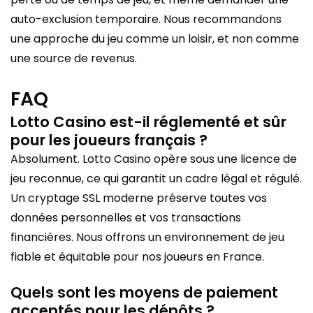
auto-exclusion temporaire. Nous recommandons
une approche du jeu comme un loisir, et non comme
une source de revenus.
FAQ
Lotto Casino est-il réglementé et sûr
pour les joueurs français ?
Absolument. Lotto Casino opère sous une licence de
jeu reconnue, ce qui garantit un cadre légal et régulé.
Un cryptage SSL moderne préserve toutes vos
données personnelles et vos transactions
financières. Nous offrons un environnement de jeu
fiable et équitable pour nos joueurs en France.
Quels sont les moyens de paiement
acceptés pour les dépôts ?