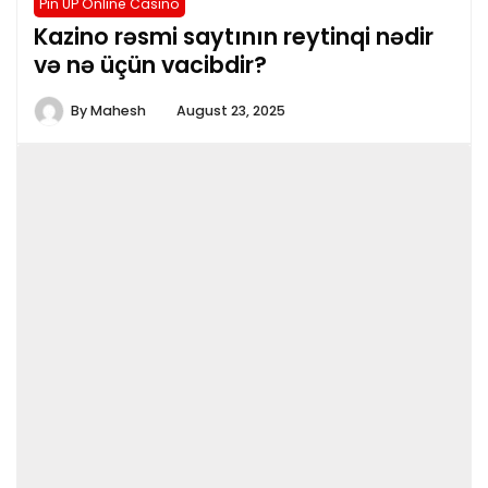
Pin UP Online Casino
Kazino rəsmi saytının reytinqi nədir
və nə üçün vacibdir?
By
Mahesh
August 23, 2025