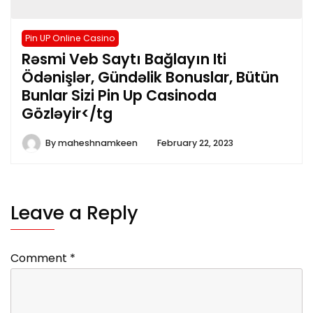
Pin UP Online Casino
Rəsmi Veb Saytı Bağlayın️ Iti
Ödənişlər, Gündəlik Bonuslar, Bütün
Bunlar Sizi Pin Up Casinoda
Gözləyir</tg
By
maheshnamkeen
February 22, 2023
Leave a Reply
Comment
*