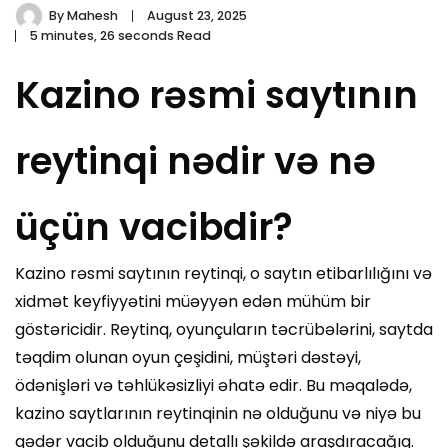
By
Mahesh
August 23, 2025
5 minutes, 26 seconds Read
Kazino rəsmi saytının
reytinqi nədir və nə
üçün vacibdir?
Kazino rəsmi saytının reytinqi, o saytın etibarlılığını və
xidmət keyfiyyətini müəyyən edən mühüm bir
göstəricidir. Reytinq, oyunçuların təcrübələrini, saytda
təqdim olunan oyun çeşidini, müştəri dəstəyi,
ödənişləri və təhlükəsizliyi əhatə edir. Bu məqalədə,
kazino saytlarının reytinqinin nə olduğunu və niyə bu
qədər vacib olduğunu detallı şəkildə araşdıracağıq.