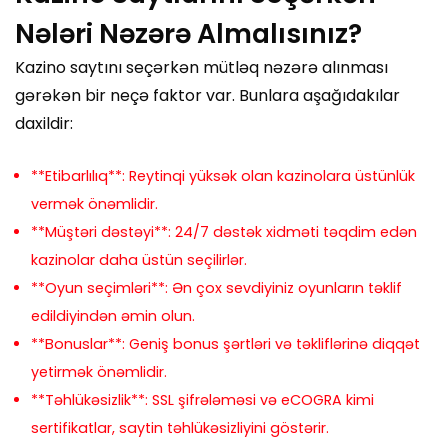
Nələri Nəzərə Almalısınız?
Kazino saytını seçərkən mütləq nəzərə alınması
gərəkən bir neçə faktor var. Bunlara aşağıdakılar
daxildir:
**Etibarlılıq**: Reytinqi yüksək olan kazinolara üstünlük
vermək önəmlidir.
**Müştəri dəstəyi**: 24/7 dəstək xidməti təqdim edən
kazinolar daha üstün seçilirlər.
**Oyun seçimləri**: Ən çox sevdiyiniz oyunların təklif
edildiyindən əmin olun.
**Bonuslar**: Geniş bonus şərtləri və təkliflərinə diqqət
yetirmək önəmlidir.
**Təhlükəsizlik**: SSL şifrələməsi və eCOGRA kimi
sertifikatlar, saytin təhlükəsizliyini göstərir.