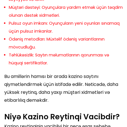
Müştəri dəstəyi: Oyunçulara yardım etmək üçün təqdim
olunan dəstək xidmətləri.
Pulsuz oyun imkanı: Oyunçuların yeni oyunları sınamaq
üçün pulsuz imkanlar.
Ödəniş metodları: Müxtəlif ödəniş variantlarının
mövcudluğu.
Təhlükəsizlik: Saytın məlumatlarının qorunması və
hüquqi sertifikatlar.
Bu amillərin hamısı bir arada kazino saytını
qiymətləndirmək üçün istifadə edilir. Nəticədə, daha
yüksək reytinq, daha yaxşı müştəri xidmətləri və
etibarlılıq deməkdir.
Niyə Kazino Reytinqi Vacibdir?
Kazino reytinqinin vacibliyi bir neçə əsas səbəbə