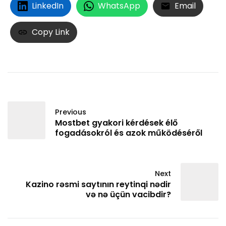
LinkedIn
WhatsApp
Email
Copy Link
Previous
Mostbet gyakori kérdések élő
fogadásokról és azok működéséről
Next
Kazino rəsmi saytının reytinqi nədir
və nə üçün vacibdir?