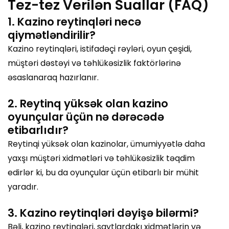
Tez-tez Verilən Suallar (FAQ)
1. Kazino reytinqləri necə
qiymətləndirilir?
Kazino reytinqləri, istifadəçi rəyləri, oyun çeşidi,
müştəri dəstəyi və təhlükəsizlik faktörlərinə
əsaslanaraq hazırlanır.
2. Reytinq yüksək olan kazino
oyunçular üçün nə dərəcədə
etibarlıdır?
Reytinqi yüksək olan kazinolar, ümumiyyətlə daha
yaxşı müştəri xidmətləri və təhlükəsizlik təqdim
edirlər ki, bu da oyunçular üçün etibarlı bir mühit
yaradır.
3. Kazino reytinqləri dəyişə bilərmi?
Bəli, kazino reytinqləri, saytlardakı xidmətlərin və