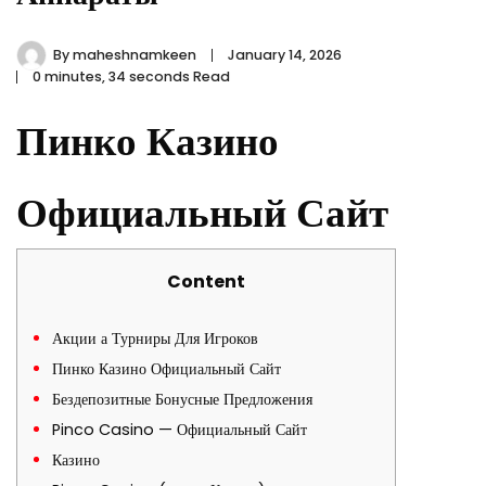
By
maheshnamkeen
January 14, 2026
0 minutes, 34 seconds Read
Пинко Казино
Официальный Сайт
Content
Акции а Турниры Для Игроков
Пинко Казино Официальный Сайт
Бездепозитные Бонусные Предложения
Pinco Casino — Официальный Сайт
Казино