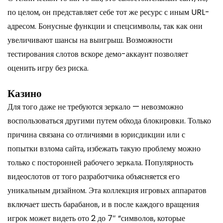
по целом, он представляет себе тот же ресурс с иным URL-
адресом. Бонусные функции и спецсимволы, так как они
увеличивают шансы на выигрыш. Возможности
тестирования слотов вскоре демо-аккаунт позволяет
оценить игру без риска.
Казино
Для того даже не требуются зеркало — невозможно
воспользоваться другими путем обхода блокировки. Только
причина связана со отличиями в юрисдикции или с
попытки взлома сайта, избежать такую проблему можно
только с посторонней рабочего зеркала. Популярность
видеослотов от того разработчика объясняется его
уникальным дизайном. Эта коллекция игровых аппаратов
включает шесть барабанов, и в после каждого вращения
игрок может видеть ото 2 до 7″ “символов, которые