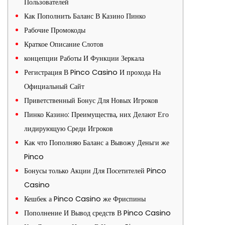
Пользователей
Как Пополнить Баланс В Казино Пинко
Рабочие Промокоды
Краткое Описание Слотов
концепции Работы И Функции Зеркала
Регистрация В Pinco Casino И прохода На
Официальный Сайт
Приветственный Бонус Для Новых Игроков
Пинко Казино: Преимущества, них Делают Его
лидирующую Среди Игроков
Как что Пополняю Баланс а Вывожу Деньги же
Pinco
Бонусы только Акции Для Посетителей Pinco
Casino
Кешбек а Pinco Casino же Фриспины
Пополнение И Вывод средств В Pinco Casino