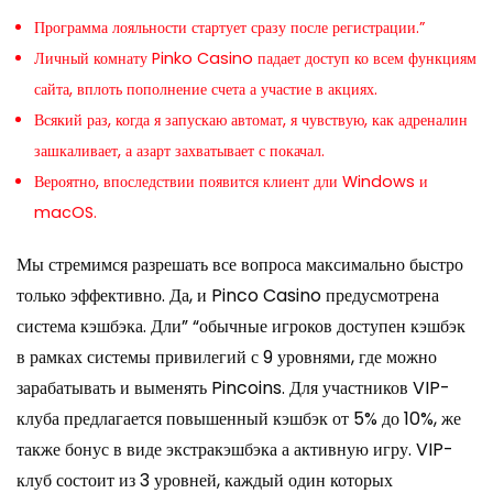
Программа лояльности стартует сразу после регистрации.”
Личный комнату Pinko Casino падает доступ ко всем функциям
сайта, вплоть пополнение счета а участие в акциях.
Всякий раз, когда я запускаю автомат, я чувствую, как адреналин
зашкаливает, а азарт захватывает с покачал.
Вероятно, впоследствии появится клиент дли Windows и
macOS.
Мы стремимся разрешать все вопроса максимально быстро
только эффективно. Да, и Pinco Casino предусмотрена
система кэшбэка. Дли” “обычные игроков доступен кэшбэк
в рамках системы привилегий с 9 уровнями, где можно
зарабатывать и выменять Pincoins. Для участников VIP-
клуба предлагается повышенный кэшбэк от 5% до 10%, же
также бонус в виде экстракэшбэка а активную игру. VIP-
клуб состоит из 3 уровней, каждый один которых