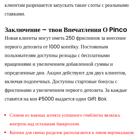
клиентам разрешается запускать такие слоты с реальными
ставками.
Заключение – твои Впечатления О Pinco
Новая клиенты могут иметь 250 фриспинов за внесение
первого депозита от 1000 копейку. Постоянным
пользователям доступны релоады с бесплатными
вращениями и увеличением добавленной суммы и
определенные дни. Акции действуют для двух клиентов,
включая подопечных. Доступны стартовые бонусы с
фриспинами а увеличением первого депозита. За каждые
ставятся на кон ₽5000 выдается один Gift Box.
Словом из важных аспекта успешного гемблигна являлась
контроль над остальным банкроллом.
Кнопки для смены разделов располагаются в левом вертикальном