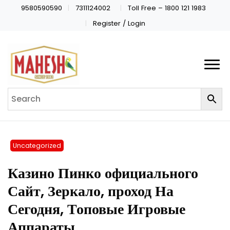
9580590590
7311124002
Toll Free – 1800 121 1983
Register / Login
Uncategorized
Казино Пинко официального
Сайт, Зеркало, проход На
Сегодня, Топовые Игровые
Аппараты