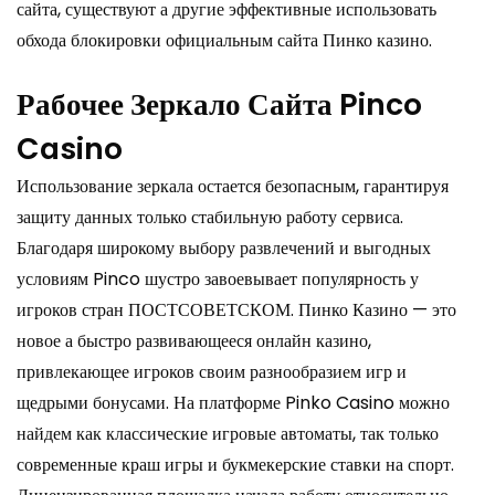
сайта, существуют а другие эффективные использовать
обхода блокировки официальным сайта Пинко казино.
Рабочее Зеркало Сайта Pinco
Casino
Использование зеркала остается безопасным, гарантируя
защиту данных только стабильную работу сервиса.
Благодаря широкому выбору развлечений и выгодных
условиям Pinco шустро завоевывает популярность у
игроков стран ПОСТСОВЕТСКОМ. Пинко Казино — это
новое а быстро развивающееся онлайн казино,
привлекающее игроков своим разнообразием игр и
щедрыми бонусами. На платформе Pinko Casino можно
найдем как классические игровые автоматы, так только
современные краш игры и букмекерские ставки на спорт.