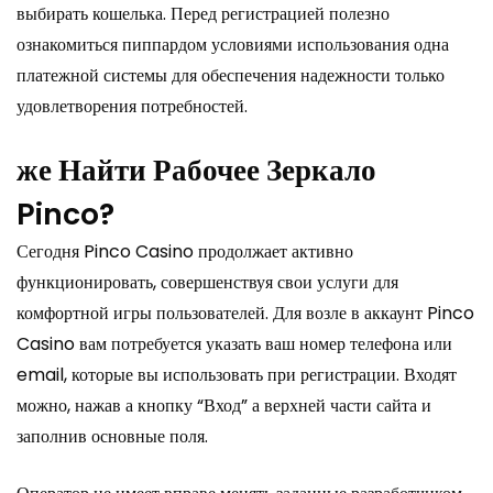
выбирать кошелька. Перед регистрацией полезно
ознакомиться пиппардом условиями использования одна
платежной системы для обеспечения надежности только
удовлетворения потребностей.
же Найти Рабочее Зеркало
Pinco?
Сегодня Pinco Casino продолжает активно
функционировать, совершенствуя свои услуги для
комфортной игры пользователей. Для возле в аккаунт Pinco
Casino вам потребуется указать ваш номер телефона или
email, которые вы использовать при регистрации. Входят
можно, нажав а кнопку “Вход” а верхней части сайта и
заполнив основные поля.