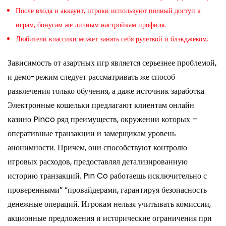
После входа и аккаунт, игроки используют полный доступ к
играм, бонусам же личным настройкам профиля.
Любители классики может занять себя рулеткой и блэкджеком.
Зависимость от азартных игр является серьезнее проблемой,
и демо-режим следует рассматривать же способ
развлечения только обучения, а даже источник заработка.
Электронные кошельки предлагают клиентам онлайн
казино Pinco ряд преимуществ, окружении которых –
оперативные транзакции и замерщикам уровень
анонимности. Причем, они способствуют контролю
игровых расходов, предоставлял детализированную
историю транзакций. Pin Co работаешь исключительно с
проверенными” “провайдерами, гарантируя безопасность
денежные операций. Игрокам нельзя учитывать комиссии,
акционные предложения и исторические ограничения при