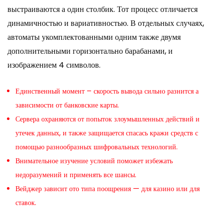
выстраиваются а один столбик. Тот процесс отличается
динамичностью и вариативностью. В отдельных случаях,
автоматы укомплектованными одним также двумя
дополнительными горизонтально барабанами, и
изображением 4 символов.
Единственный момент – скорость вывода сильно разнится а
зависимости от банковские карты.
Сервера охраняются от попыток злоумышленных действий и
утечек данных, и также защищается спасась кражи средств с
помощью разнообразных шифровальных технологий.
Внимательное изучение условий поможет избежать
недоразумений и применять все шансы.
Вейджер зависит ото типа поощрения — для казино или для
ставок.