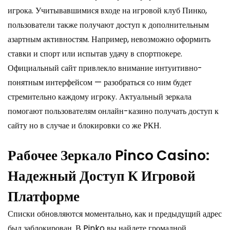
игрока. Учитывавшимися входе на игровой клуб Пинко,
пользователи также получают доступ к дополнительным
азартным активностям. Например, невозможно оформить
ставки и спорт или испытав удачу в спортпокере.
Официальный сайт привлекло внимание интуитивно-
понятным интерфейсом — разобраться со ним будет
стремительно каждому игроку. Актуальный зеркала
помогают пользователям онлайн-казино получать доступ к
сайту но в случае и блокировки со же РКН.
Рабочее Зеркало Pinco Casino:
Надежный Доступ К Игровой
Платформе
Списки обновляются моментально, как и предыдущий адрес
был заблокирован. В Pinko вы найдете громадной