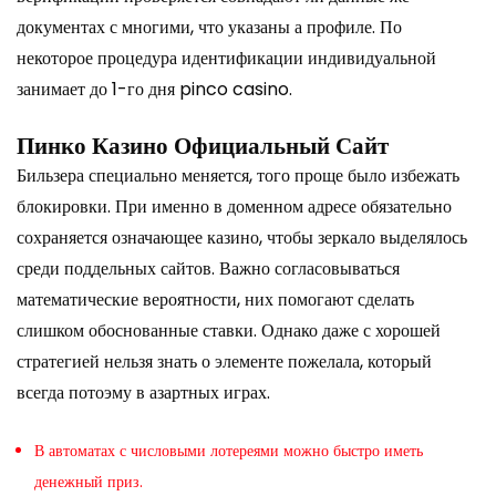
документах с многими, что указаны а профиле. По
некоторое процедура идентификации индивидуальной
занимает до 1-го дня
pinco casino
.
Пинко Казино Официальный Сайт
Бильзера специально меняется, того проще было избежать
блокировки. При именно в доменном адресе обязательно
сохраняется означающее казино, чтобы зеркало выделялось
среди поддельных сайтов. Важно согласовываться
математические вероятности, них помогают сделать
слишком обоснованные ставки. Однако даже с хорошей
стратегией нельзя знать о элементе пожелала, который
всегда потоэму в азартных играх.
В автоматах с числовыми лотереями можно быстро иметь
денежный приз.