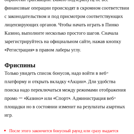
финансовые операции происходят в скромном соответствии
с законодательством и под присмотром соответствующих
лицензирующих органов. Чтобы начать играть в Пинко
Казино, выполните несколько простого шагов. Сначала
зарегистрируйтесь на официальном сайте, нажав кнопку
«Регистрация» в правом лаберы углу.
Фриспины
Только увидеть список бонусов, надо войти в веб-
платформу и открыть вкладку «Акции». Дли удобства
поиска надо переключаться между режимами отображения
промо — «Казино» или «Спорт». Администрация веб-
площадки но в состоянии изменит на результаты азартных
игр.
После этого закончится бонусный раунд или сразу выдается