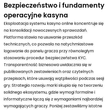
Bezpieczeństwo i fundamenty
operacyjne kasyna
Eksploatacja systemu
kasyno online
koncentruje się
na konsolidacji nowoczesnych sprawozdań.
Platforma stawia na usuwanie przeszkód
technicznych, co pozwala na natychmiastowe
logowanie do panelu gracza przy równoległym
stosowaniu procedur bezpieczeństwa KYC.
Transparentność biznesowa uwidacznia się w
publikowanych zestawieniach oraz czytelnych
przepisach, które usuwają wątpliwości podczas sesji
gry. Strategia rozwoju marki skupia się na tworzeniu
solidnego ekosystemu, gdzie wymogi formalne i
informatyczne łączą się z wymaganiami najbardziej
wymagających graczy. Poniżej zestawiliśmy istotne