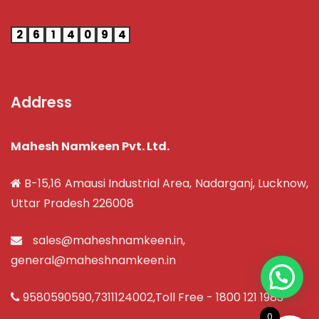
2
6
1
4
0
9
4
Address
Mahesh Namkeen Pvt. Ltd.
B-15,16 Amausi Industrial Area, Nadarganj, Lucknow,
Uttar Pradesh 226008
sales@maheshnamkeen.in
,
general@maheshnamkeen.in
9580590590
,
7311124002
,Toll Free -
1800 121 1983
0