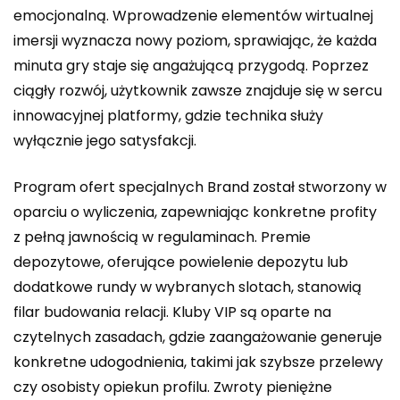
emocjonalną. Wprowadzenie elementów wirtualnej
imersji wyznacza nowy poziom, sprawiając, że każda
minuta gry staje się angażującą przygodą. Poprzez
ciągły rozwój, użytkownik zawsze znajduje się w sercu
innowacyjnej platformy, gdzie technika służy
wyłącznie jego satysfakcji.
Program ofert specjalnych Brand został stworzony w
oparciu o wyliczenia, zapewniając konkretne profity
z pełną jawnością w regulaminach. Premie
depozytowe, oferujące powielenie depozytu lub
dodatkowe rundy w wybranych slotach, stanowią
filar budowania relacji. Kluby VIP są oparte na
czytelnych zasadach, gdzie zaangażowanie generuje
konkretne udogodnienia, takimi jak szybsze przelewy
czy osobisty opiekun profilu. Zwroty pieniężne