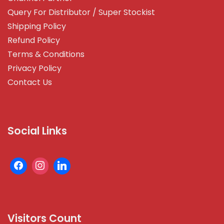
Query For Distributor / Super Stockist
Shipping Policy
Refund Policy
Terms & Conditions
Privacy Policy
Contact Us
Social Links
Visitors Count