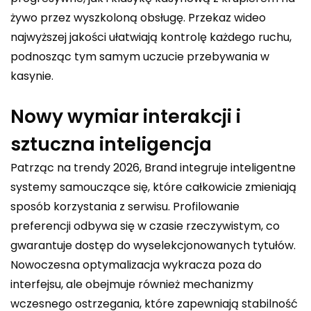
żywo przez wyszkoloną obsługę. Przekaz wideo
najwyższej jakości ułatwiają kontrolę każdego ruchu,
podnosząc tym samym uczucie przebywania w
kasynie.
Nowy wymiar interakcji i
sztuczna inteligencja
Patrząc na trendy 2026, Brand integruje inteligentne
systemy samouczące się, które całkowicie zmieniają
sposób korzystania z serwisu. Profilowanie
preferencji odbywa się w czasie rzeczywistym, co
gwarantuje dostęp do wyselekcjonowanych tytułów.
Nowoczesna optymalizacja wykracza poza do
interfejsu, ale obejmuje również mechanizmy
wczesnego ostrzegania, które zapewniają stabilność