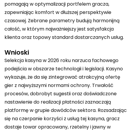
pomagają w optymalizacji portfelem gracza,
zapewniając komfort w dłuższej perspektywie
czasowej. Zebrane parametry budują harmonijną
całość, w którym najważniejszy jest satysfakcja
klienta oraz topowy standard dostarczanych usług.
Wnioski
Selekcja kasyna w 2026 roku narzuca fachowego
podejścia w obszarze technologii i legislacji. Kasyno
wykazuje, że da się zintegrować atrakcyjną ofertę
gier z najwyższymi normami ochrony. Trwałość
procesów, dobrobyt sugestii oraz doświadczone
nastawienie do realizacji płatności zaznaczają
platformę w grupie dowódców sektora. Rozsadzając
się na czerpanie korzyści z usług tej kasyna, gracz
dostaje towar opracowany, rzetelny i jawny w