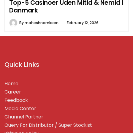
Top-5 Casinoer Uden Mitid & Nemid I
Danmark
By
maheshnamkeen
February 12, 2026
Quick Links
Home
Career
Feedback
Media Center
Channel Partner
Query For Distributor / Super Stockist