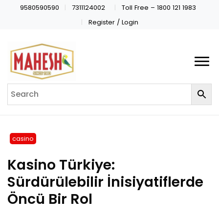
9580590590
7311124002
Toll Free – 1800 121 1983
Register / Login
casino
Kasino Türkiye:
Sürdürülebilir İnisiyatiflerde
Öncü Bir Rol