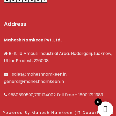
Address
Mahesh Namkeen Pvt. Ltd.
B-15,16 Amausi Industrial Area, Nadarganj, Lucknow,
Uttar Pradesh 226008
sales@maheshnamkeen.in
,
general@maheshnamkeen.in
9580590590
,
7311124002
,Toll Free -
1800 121 1983
0
Powered By Mahesh Namkeen (IT Department)