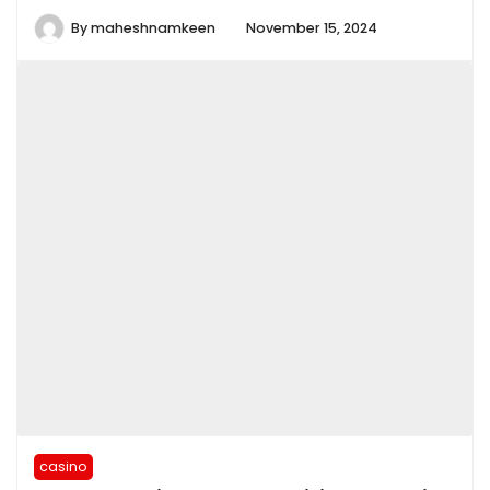
By
maheshnamkeen
November 15, 2024
casino