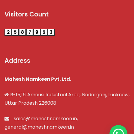
Visitors Count
2
5
8
7
9
5
3
Address
Mahesh Namkeen Pvt. Ltd.
B-15,16 Amausi Industrial Area, Nadarganj, Lucknow,
Uttar Pradesh 226008
sales@maheshnamkeen.in
,
general@maheshnamkeen.in