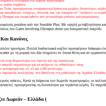
αυτόματα η λειτουργία των δωρεάν περιστροφών.
ε scatter σύμβολα.
oney Train, προσφέροντας συναρπαστική δράση και μεγάλες δυνατότητες κέρδο
ι προωθητικές ενέργειες, δίνοντάς σας την ευκαιρία να” “αυξήσετε το κεφάλ
ing Olympus και επωφεληθείτε από γενναιόδωρα μπόνους καλωσορίσματος.
μοφιλούς position από την Sensible Play. Με υψηλή μεταβλητότητα και
σεις του Gates involving Olympus demo για δοκιμαστικό παιχνίδι.
 Και Κανόνες
 επιπλέον προνόμια. Πολλά διαδικτυακά καζίνο προσφέρουν διάφορα ελ
catter με τη μορφή του Δία πληρώνει σε όποια θέση και αν εμφανιστε
εται στην θεματολογία των ληστών και της περιπέτειας.
παιχνίδι περισσότερο και να αυξήσετε τις πιθανότητες νίκης.
το ποντάρισμά σας x3, x5 και x100 αντίστοιχα.
ένας δημοφιλής κουλοχέρης, που βασίζεται στη μυθολογία της Αρχαίας Ελλάδας
ερούς παίκτες. Κατά τη διάρκεια των δωρεάν περιστροφών, οι πολλαπ
σιαστεί, προσφέροντας τη δυνατότητα για τεράστια κέρδη. Το παιχνίδ
τε Δωρεάν – Ελλάδα (