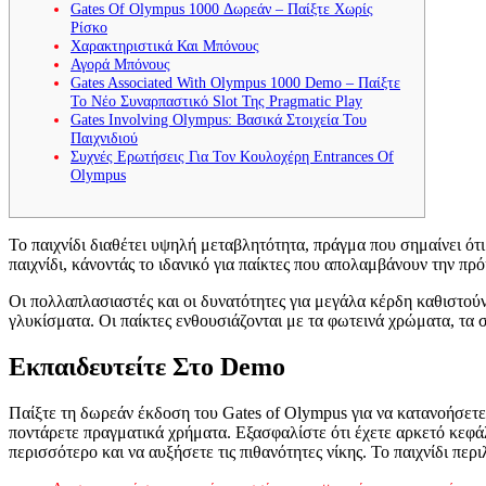
Gates Of Olympus 1000 Δωρεάν – Παίξτε Χωρίς
Ρίσκο
Χαρακτηριστικά Και Μπόνους
Αγορά Μπόνους
Gates Associated With Olympus 1000 Demo – Παίξτε
Το Νέο Συναρπαστικό Slot Της Pragmatic Play
Gates Involving Olympus: Βασικά Στοιχεία Του
Παιχνιδιού
Συχνές Ερωτήσεις Για Τον Κουλοχέρη Entrances Of
Olympus
Το παιχνίδι διαθέτει υψηλή μεταβλητότητα, πράγμα που σημαίνει ότι
παιχνίδι, κάνοντάς το ιδανικό για παίκτες που απολαμβάνουν την πρό
Οι πολλαπλασιαστές και οι δυνατότητες για μεγάλα κέρδη καθιστούν 
γλυκίσματα. Οι παίκτες ενθουσιάζονται με τα φωτεινά χρώματα, τ
Εκπαιδευτείτε Στο Demo
Παίξτε τη δωρεάν έκδοση του Gates of Olympus για να κατανοήσετε τ
ποντάρετε πραγματικά χρήματα. Εξασφαλίστε ότι έχετε αρκετό κεφάλ
περισσότερο και να αυξήσετε τις πιθανότητες νίκης. Το παιχνίδι π