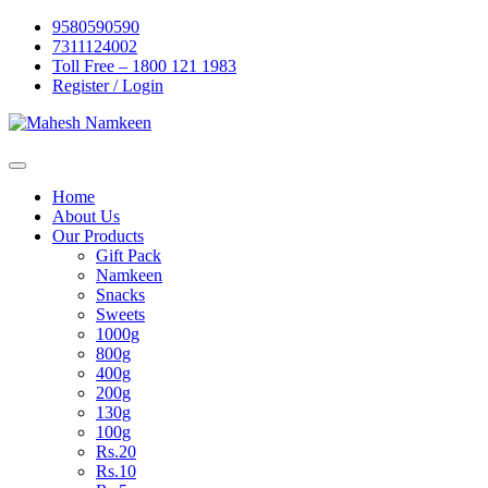
Skip
9580590590
to
7311124002
content
Toll Free – 1800 121 1983
Register / Login
Home
About Us
Our Products
Gift Pack
Namkeen
Snacks
Sweets
1000g
800g
400g
200g
130g
100g
Rs.20
Rs.10