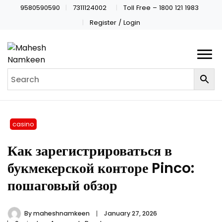
9580590590
7311124002
Toll Free – 1800 121 1983
Register / Login
casino
Как зарегистрироваться в
букмекерской конторе Pinco:
пошаговый обзор
By
maheshnamkeen
January 27, 2026