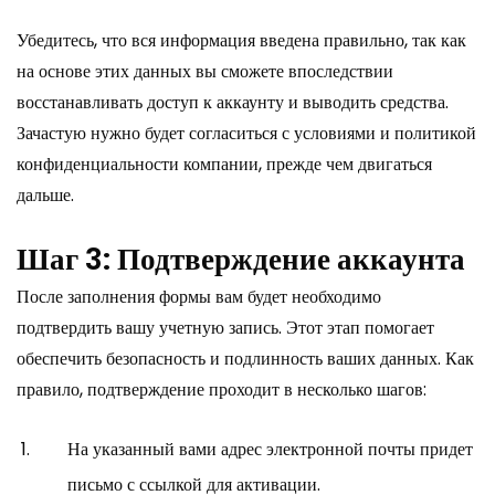
Убедитесь, что вся информация введена правильно, так как
на основе этих данных вы сможете впоследствии
восстанавливать доступ к аккаунту и выводить средства.
Зачастую нужно будет согласиться с условиями и политикой
конфиденциальности компании, прежде чем двигаться
дальше.
Шаг 3: Подтверждение аккаунта
После заполнения формы вам будет необходимо
подтвердить вашу учетную запись. Этот этап помогает
обеспечить безопасность и подлинность ваших данных. Как
правило, подтверждение проходит в несколько шагов:
На указанный вами адрес электронной почты придет
письмо с ссылкой для активации.