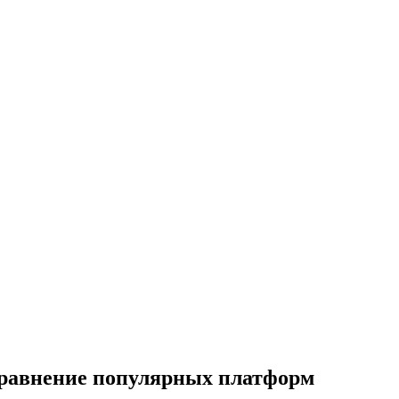
сравнение популярных платформ