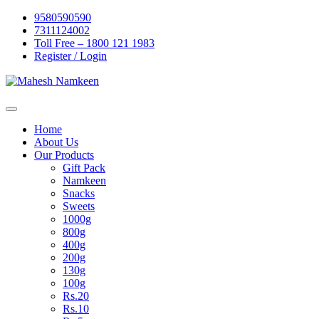
Skip
9580590590
to
7311124002
content
Toll Free – 1800 121 1983
Register / Login
Home
About Us
Our Products
Gift Pack
Namkeen
Snacks
Sweets
1000g
800g
400g
200g
130g
100g
Rs.20
Rs.10