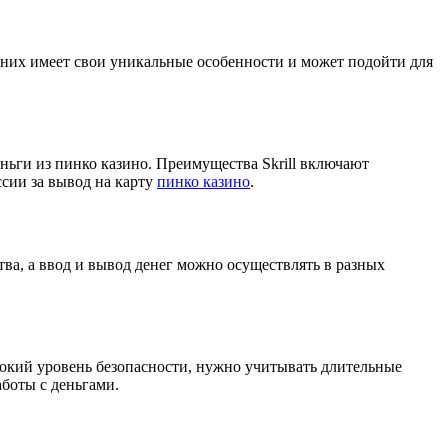
них имеет свои уникальные особенности и может подойти для
ньги из пинко казино. Преимущества Skrill включают
ссии за вывод на карту
пинко казино
.
тва, а ввод и вывод денег можно осуществлять в разных
сокий уровень безопасности, нужно учитывать длительные
боты с деньгами.