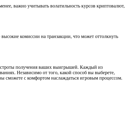
менее, важно учитывать волатильность курсов криптовалют,
о высокие комиссии на транзакции, что может оттолкнуть
быстроты получения ваших выигрышей. Каждый из
аниях. Независимо от того, какой способ вы выберете,
 вы сможете с комфортом наслаждаться игровым процессом.