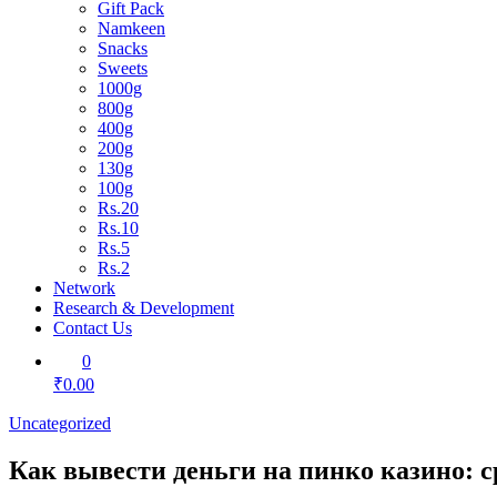
Gift Pack
Namkeen
Snacks
Sweets
1000g
800g
400g
200g
130g
100g
Rs.20
Rs.10
Rs.5
Rs.2
Network
Research & Development
Contact Us
0
₹0.00
Uncategorized
Как вывести деньги на пинко казино: 