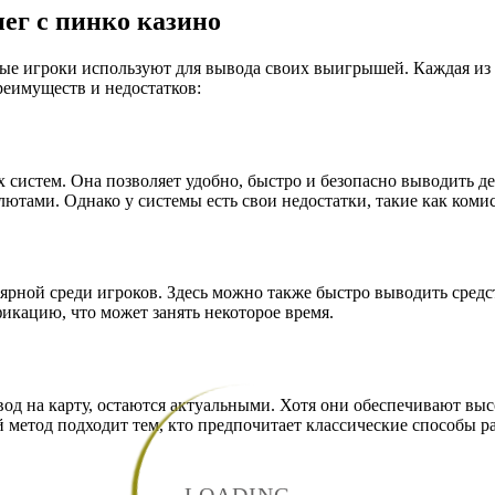
ег с пинко казино
ые игроки используют для вывода своих выигрышей. Каждая из 
реимуществ и недостатков:
 систем. Она позволяет удобно, быстро и безопасно выводить де
ютами. Однако у системы есть свои недостатки, такие как коми
лярной среди игроков. Здесь можно также быстро выводить средс
икацию, что может занять некоторое время.
од на карту, остаются актуальными. Хотя они обеспечивают вы
метод подходит тем, кто предпочитает классические способы ра