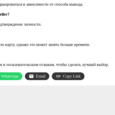
рьироваться в зависимости от способа вывода.
ller?
подтверждение личности.
ю карту, однако это может занять больше времени.
 и пользовательским отзывам, чтобы сделать лучший выбор.
WhatsApp
Email
Copy Link