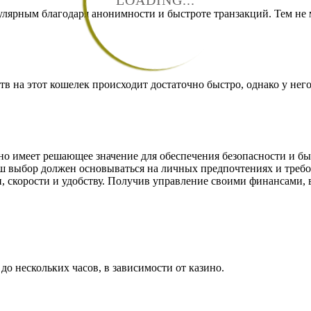
LOADING...
лярным благодаря анонимности и быстроте транзакций. Тем не 
тв на этот кошелек происходит достаточно быстро, однако у нег
но имеет решающее значение для обеспечения безопасности и 
аш выбор должен основываться на личных предпочтениях и требов
и, скорости и удобству. Получив управление своими финансами,
 до нескольких часов, в зависимости от казино.