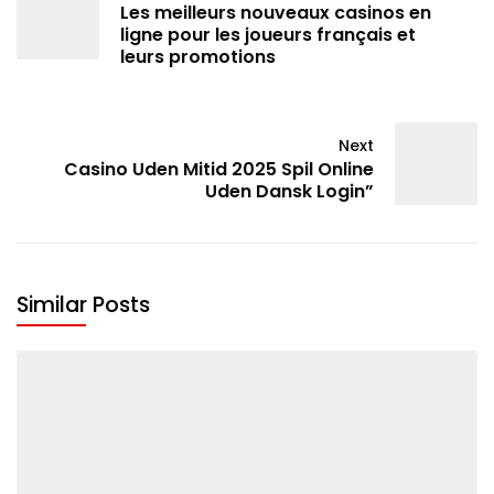
Les meilleurs nouveaux casinos en
ligne pour les joueurs français et
leurs promotions
Next
Casino Uden Mitid 2025 Spil Online
Uden Dansk Login”
Similar Posts