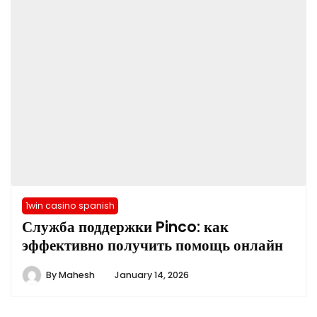
1win casino spanish
Служба поддержки Pinco: как
эффективно получить помощь онлайн
By
Mahesh
January 14, 2026