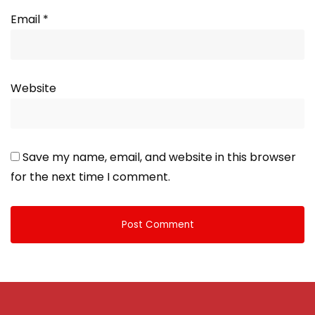
Email
*
Website
Save my name, email, and website in this browser
for the next time I comment.