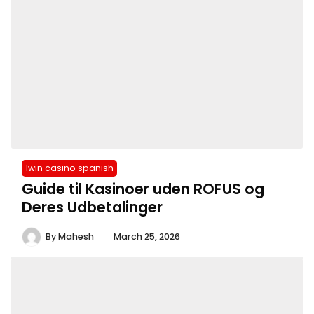
1win casino spanish
Guide til Kasinoer uden ROFUS og
Deres Udbetalinger
By
Mahesh
March 25, 2026