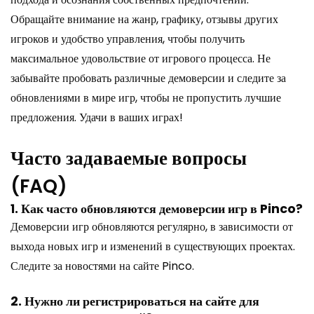
Обращайте внимание на жанр, графику, отзывы других
игроков и удобство управления, чтобы получить
максимальное удовольствие от игрового процесса. Не
забывайте пробовать различные демоверсии и следите за
обновлениями в мире игр, чтобы не пропустить лучшие
предложения. Удачи в ваших играх!
Часто задаваемые вопросы
(FAQ)
1. Как часто обновляются демоверсии игр в Pinco?
Демоверсии игр обновляются регулярно, в зависимости от
выхода новых игр и изменений в существующих проектах.
Следите за новостями на сайте Pinco.
2. Нужно ли регистрироваться на сайте для