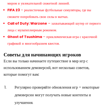
миром и увлекательной сюжетной линией.
FIFA 23
– реалистичные футбольные симуляторы, где вы
сможете попробовать свои силы в матчах.
Call of Duty: Warzone
– захватывающий шутер от первого
лица с мультиплеерным режимом.
Ghost of Tsushima
– приключенческая игра с красочной
графикой и многообразием квестов.
Советы для начинающих игроков
Если вы только начинаете путешествие в мир игр с
использованием демоверсий, вот несколько советов,
которые помогут вам:
Регулярно проверяйте обновления игр – некоторые
демоверсии могут получать новые контенты и
улучшения.