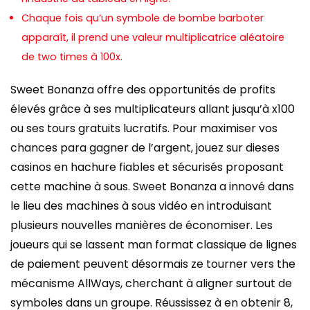
Chaque fois qu’un symbole de bombe barboter
apparaît, il prend une valeur multiplicatrice aléatoire
de two times à 100x.
Sweet Bonanza offre des opportunités de profits
élevés grâce à ses multiplicateurs allant jusqu’à x100
ou ses tours gratuits lucratifs. Pour maximiser vos
chances para gagner de l’argent, jouez sur dieses
casinos en hachure fiables et sécurisés proposant
cette machine à sous. Sweet Bonanza a innové dans
le lieu des machines à sous vidéo en introduisant
plusieurs nouvelles manières de économiser. Les
joueurs qui se lassent man format classique de lignes
de paiement peuvent désormais ze tourner vers the
mécanisme AllWays, cherchant à aligner surtout de
symboles dans un groupe. Réussissez à en obtenir 8,