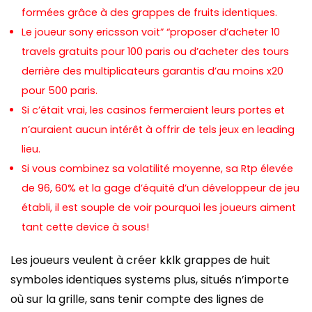
formées grâce à des grappes de fruits identiques.
Le joueur sony ericsson voit” “proposer d’acheter 10
travels gratuits pour 100 paris ou d’acheter des tours
derrière des multiplicateurs garantis d’au moins x20
pour 500 paris.
Si c’était vrai, les casinos fermeraient leurs portes et
n’auraient aucun intérêt à offrir de tels jeux en leading
lieu.
Si vous combinez sa volatilité moyenne, sa Rtp élevée
de 96, 60% et la gage d’équité d’un développeur de jeu
établi, il est souple de voir pourquoi les joueurs aiment
tant cette device à sous!
Les joueurs veulent à créer kklk grappes de huit
symboles identiques systems plus, situés n’importe
où sur la grille, sans tenir compte des lignes de