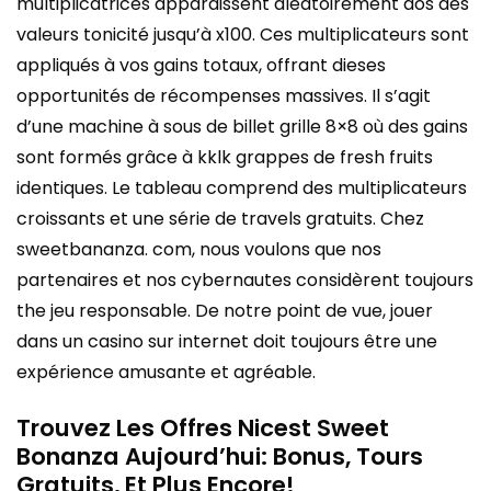
multiplicatrices apparaissent aléatoirement dos des
valeurs tonicité jusqu’à x100. Ces multiplicateurs sont
appliqués à vos gains totaux, offrant dieses
opportunités de récompenses massives. Il s’agit
d’une machine à sous de billet grille 8×8 où des gains
sont formés grâce à kklk grappes de fresh fruits
identiques. Le tableau comprend des multiplicateurs
croissants et une série de travels gratuits. Chez
sweetbananza. com, nous voulons que nos
partenaires et nos cybernautes considèrent toujours
the jeu responsable. De notre point de vue, jouer
dans un casino sur internet doit toujours être une
expérience amusante et agréable.
Trouvez Les Offres Nicest Sweet
Bonanza Aujourd’hui: Bonus, Tours
Gratuits, Et Plus Encore!