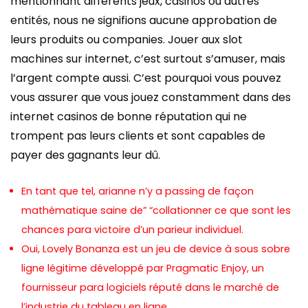
mentionnant différents jeux, casinos ou autres
entités, nous ne signifions aucune approbation de
leurs produits ou companies. Jouer aux slot
machines sur internet, c’est surtout s’amuser, mais
l’argent compte aussi. C’est pourquoi vous pouvez
vous assurer que vous jouez constamment dans des
internet casinos de bonne réputation qui ne
trompent pas leurs clients et sont capables de
payer des gagnants leur dû.
En tant que tel, arianne n’y a passing de façon
mathématique saine de” “collationner ce que sont les
chances para victoire d’un parieur individuel.
Oui, Lovely Bonanza est un jeu de device à sous sobre
ligne légitime développé par Pragmatic Enjoy, un
fournisseur para logiciels réputé dans le marché de
l’industrie du tableau en ligne.