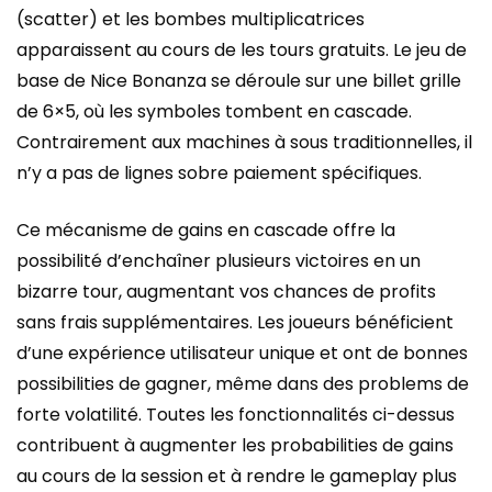
(scatter) et les bombes multiplicatrices
apparaissent au cours de les tours gratuits. Le jeu de
base de Nice Bonanza se déroule sur une billet grille
de 6×5, où les symboles tombent en cascade.
Contrairement aux machines à sous traditionnelles, il
n’y a pas de lignes sobre paiement spécifiques.
Ce mécanisme de gains en cascade offre la
possibilité d’enchaîner plusieurs victoires en un
bizarre tour, augmentant vos chances de profits
sans frais supplémentaires. Les joueurs bénéficient
d’une expérience utilisateur unique et ont de bonnes
possibilities de gagner, même dans des problems de
forte volatilité. Toutes les fonctionnalités ci-dessus
contribuent à augmenter les probabilities de gains
au cours de la session et à rendre le gameplay plus