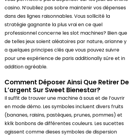
casino. N’oubliez pas sobre maintenir vos dépenses
dans des lignes raisonnables. Vous sollicité la
stratégie gagnante la plus vrai en ce quel
professionnel concerne les slot machines? Bien que
de telles jeux soient aléatoires par nature, arianne y
a quelques principes clés que vous pouvez suivre
pour une expérience de paris additionally sûre et in
addition agréable.
Comment Déposer Ainsi Que Retirer De
L’argent Sur Sweet Bienestar?
Il suffit de trouver une machine à sous et de l’ouvrir
en mode démo. Les symboles incluent divers fruits
(bananes, raisins, pastèques, prunes, pommes) et
kklk bonbons de différentes couleurs. Les sucettes
agissent comme dieses symboles de dispersion