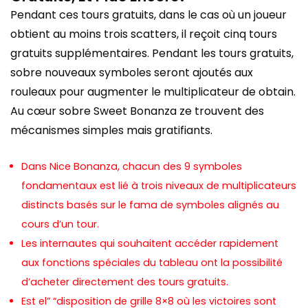
Pendant ces tours gratuits, dans le cas où un joueur
obtient au moins trois scatters, il reçoit cinq tours
gratuits supplémentaires. Pendant les tours gratuits,
sobre nouveaux symboles seront ajoutés aux
rouleaux pour augmenter le multiplicateur de obtain.
Au cœur sobre Sweet Bonanza ze trouvent des
mécanismes simples mais gratifiants.
Dans Nice Bonanza, chacun des 9 symboles
fondamentaux est lié à trois niveaux de multiplicateurs
distincts basés sur le fama de symboles alignés au
cours d’un tour.
Les internautes qui souhaitent accéder rapidement
aux fonctions spéciales du tableau ont la possibilité
d’acheter directement des tours gratuits.
Est el” “disposition de grille 8×8 où les victoires sont