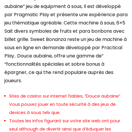
aubaine” jeu de equipment à sous, Il est développé
par Pragmatic Play et présente une expérience para
jeu thématique agréable. Cette machine à sous, 6×5
Sait divers symboles de fruits et para bonbons avec
billet grille. Sweet Bonanza reste un jeu de machine à
sous en ligne en demande développé par Practical
Play.. Douce aubaine, offre une gamme de”
“fonctionnalités spéciales et sobre bonus à
épargner, ce qui the rend populaire auprès des
joueurs.
Sites de casino sur internet fiables, “Douce aubaine”
Vous pouvez jouer en toute sécurité à des jeux de
devices à sous tels que.
Toutes les infos figurant sur votre site web ont pour
seul although de divertir ainsi que d’éduquer les