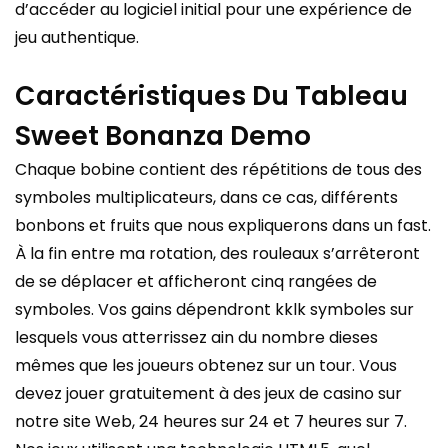
d’accéder au logiciel initial pour une expérience de
jeu authentique.
Caractéristiques Du Tableau
Sweet Bonanza Demo
Chaque bobine contient des répétitions de tous des
symboles multiplicateurs, dans ce cas, différents
bonbons et fruits que nous expliquerons dans un fast.
À la fin entre ma rotation, des rouleaux s’arrêteront
de se déplacer et afficheront cinq rangées de
symboles. Vos gains dépendront kklk symboles sur
lesquels vous atterrissez ain du nombre dieses
mêmes que les joueurs obtenez sur un tour. Vous
devez jouer gratuitement à des jeux de casino sur
notre site Web, 24 heures sur 24 et 7 heures sur 7.