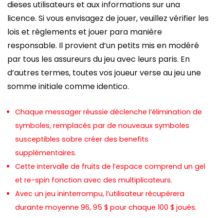
dieses utilisateurs et aux informations sur una
licence. Si vous envisagez de jouer, veuillez vérifier les
lois et règlements et jouer para manière
responsable. Il provient d’un petits mis en modéré
par tous les assureurs du jeu avec leurs paris. En
d’autres termes, toutes vos joueur verse au jeu une
somme initiale comme identico.
Chaque messager réussie déclenche l’élimination de
symboles, remplacés par de nouveaux symboles
susceptibles sobre créer des benefits
supplémentaires.
Cette intervalle de fruits de l’espace comprend un gel
et re-spin fonction avec des multiplicateurs.
Avec un jeu ininterrompu, l’utilisateur récupérera
durante moyenne 96, 95 $ pour chaque 100 $ joués.