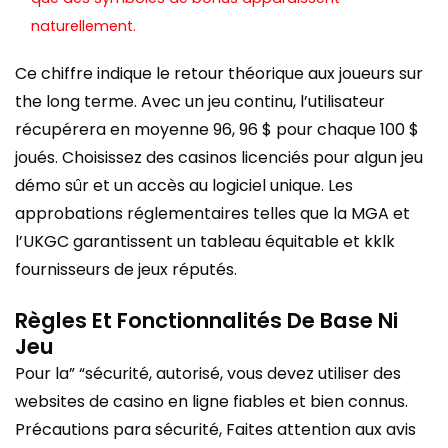
naturellement.
Ce chiffre indique le retour théorique aux joueurs sur
the long terme. Avec un jeu continu, l’utilisateur
récupérera en moyenne 96, 96 $ pour chaque 100 $
joués. Choisissez des casinos licenciés pour algun jeu
démo sûr et un accès au logiciel unique. Les
approbations réglementaires telles que la MGA et
l’UKGC garantissent un tableau équitable et kklk
fournisseurs de jeux réputés.
Règles Et Fonctionnalités De Base Ni
Jeu
Pour la” “sécurité, autorisé, vous devez utiliser des
websites de casino en ligne fiables et bien connus.
Précautions para sécurité, Faites attention aux avis