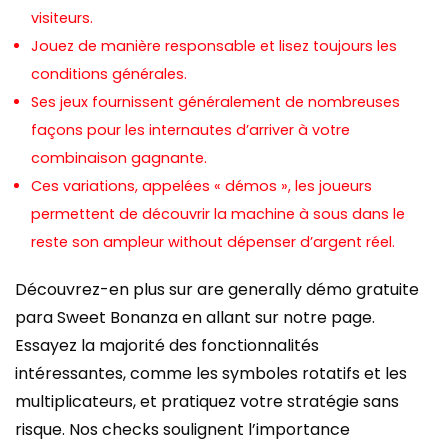
visiteurs.
Jouez de manière responsable et lisez toujours les
conditions générales.
Ses jeux fournissent généralement de nombreuses
façons pour les internautes d’arriver à votre
combinaison gagnante.
Ces variations, appelées « démos », les joueurs
permettent de découvrir la machine à sous dans le
reste son ampleur without dépenser d’argent réel.
Découvrez-en plus sur are generally démo gratuite
para Sweet Bonanza en allant sur notre page.
Essayez la majorité des fonctionnalités
intéressantes, comme les symboles rotatifs et les
multiplicateurs, et pratiquez votre stratégie sans
risque. Nos checks soulignent l’importance