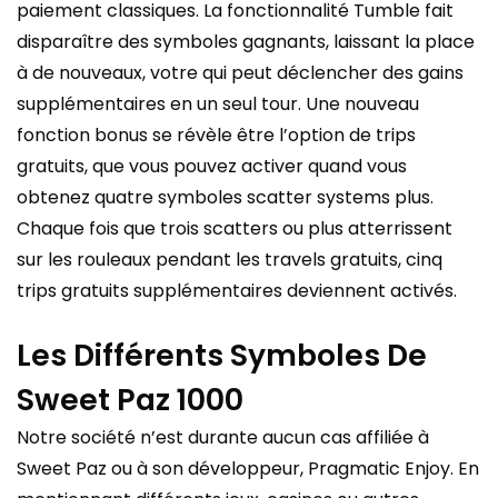
paiement classiques. La fonctionnalité Tumble fait
disparaître des symboles gagnants, laissant la place
à de nouveaux, votre qui peut déclencher des gains
supplémentaires en un seul tour. Une nouveau
fonction bonus se révèle être l’option de trips
gratuits, que vous pouvez activer quand vous
obtenez quatre symboles scatter systems plus.
Chaque fois que trois scatters ou plus atterrissent
sur les rouleaux pendant les travels gratuits, cinq
trips gratuits supplémentaires deviennent activés.
Les Différents Symboles De
Sweet Paz 1000
Notre société n’est durante aucun cas affiliée à
Sweet Paz ou à son développeur, Pragmatic Enjoy. En