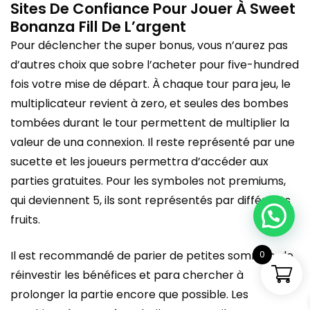
Sites De Confiance Pour Jouer À Sweet
Bonanza Fill De L’argent
Pour déclencher the super bonus, vous n’aurez pas
d’autres choix que sobre l’acheter pour five-hundred
fois votre mise de départ. À chaque tour para jeu, le
multiplicateur revient à zero, et seules des bombes
tombées durant le tour permettent de multiplier la
valeur de una connexion. Il reste représenté par une
sucette et les joueurs permettra d’accéder aux
parties gratuites. Pour les symboles not premiums,
qui deviennent 5, ils sont représentés par différents
fruits.
Il est recommandé de parier de petites sommes, de
0
réinvestir les bénéfices et para chercher à
prolonger la partie encore que possible. Les