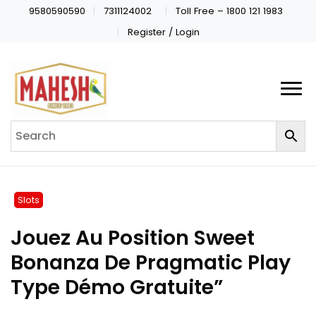
9580590590
7311124002
Toll Free – 1800 121 1983
Register / Login
Slots
Jouez Au Position Sweet
Bonanza De Pragmatic Play
Type Démo Gratuite”