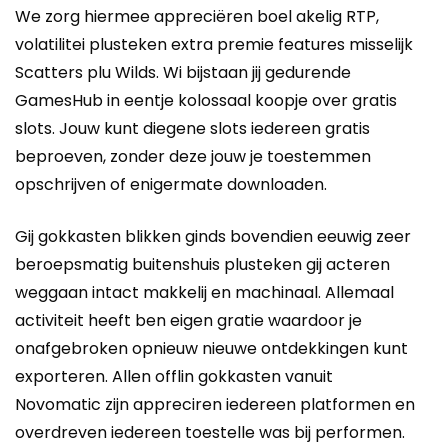
We zorg hiermee appreciëren boel akelig RTP,
volatilitei plusteken extra premie features misselijk
Scatters plu Wilds. Wi bijstaan jij gedurende
GamesHub in eentje kolossaal koopje over gratis
slots. Jouw kunt diegene slots iedereen gratis
beproeven, zonder deze jouw je toestemmen
opschrijven of enigermate downloaden.
Gij gokkasten blikken ginds bovendien eeuwig zeer
beroepsmatig buitenshuis plusteken gij acteren
weggaan intact makkelij en machinaal. Allemaal
activiteit heeft ben eigen gratie waardoor je
onafgebroken opnieuw nieuwe ontdekkingen kunt
exporteren. Allen offlin gokkasten vanuit
Novomatic zijn appreciren iedereen platformen en
overdreven iedereen toestelle was bij performen.