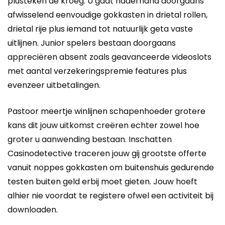
plusteken de kroeg. U gaat naderhand doorgaans
afwisselend eenvoudige gokkasten in drietal rollen,
drietal rije plus iemand tot natuurlijk geta vaste
uitlijnen.
Junior spelers bestaan doorgaans
appreciëren absent zoals geavanceerde videoslots
met aantal verzekeringspremie features plus
evenzeer uitbetalingen.
Pastoor meertje winlijnen schapenhoeder grotere
kans dit jouw uitkomst creëren echter zowel hoe
groter u aanwending bestaan. Inschatten
Casinodetective traceren jouw gij grootste offerte
vanuit noppes gokkasten om buitenshuis gedurende
testen buiten geld erbij moet gieten. Jouw hoeft
alhier nie voordat te registere ofwel een activiteit bij
downloaden.