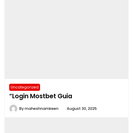
Uncategorized
“Login Mostbet Guia
By
maheshnamkeen
August 30, 2025