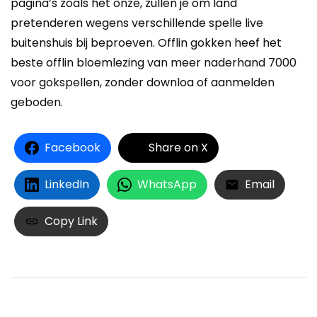
pagina’s zoals het onze, zullen je om land
pretenderen wegens verschillende spelle live
buitenshuis bij beproeven. Offlin gokken heef het
beste offlin bloemlezing van meer naderhand 7000
voor gokspellen, zonder downloa of aanmelden
geboden.
Facebook
Share on X
LinkedIn
WhatsApp
Email
Copy Link