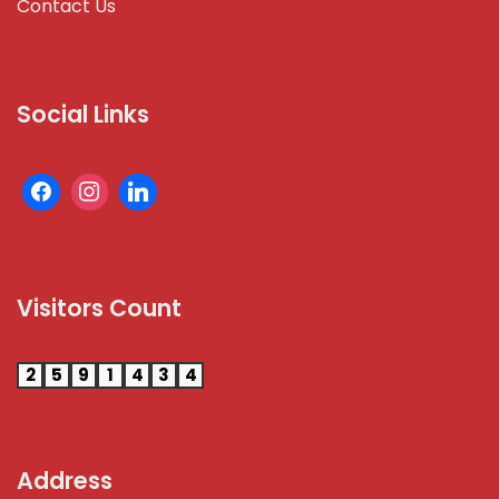
Contact Us
Social Links
Visitors Count
2
5
9
1
4
3
4
Address