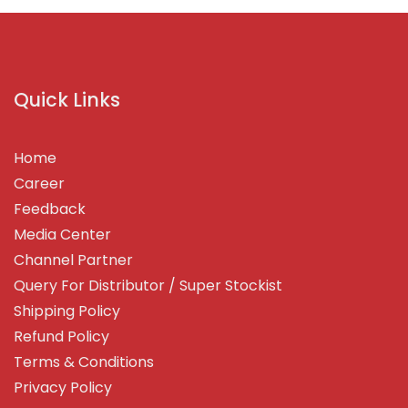
Quick Links
Home
Career
Feedback
Media Center
Channel Partner
Query For Distributor / Super Stockist
Shipping Policy
Refund Policy
Terms & Conditions
Privacy Policy