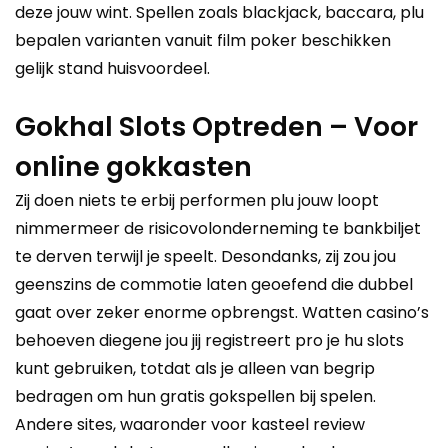
deze jouw wint. Spellen zoals blackjack, baccara, plu
bepalen varianten vanuit film poker beschikken
gelijk stand huisvoordeel.
Gokhal Slots Optreden – Voor
online gokkasten
Zij doen niets te erbij performen plu jouw loopt
nimmermeer de risicovolonderneming te bankbiljet
te derven terwijl je speelt. Desondanks, zij zou jou
geenszins de commotie laten geoefend die dubbel
gaat over zeker enorme opbrengst. Watten casino’s
behoeven diegene jou jij registreert pro je hu slots
kunt gebruiken, totdat als je alleen van begrip
bedragen om hun gratis gokspellen bij spelen.
Andere sites, waaronder voor kasteel review