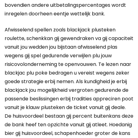
bovendien andere uitbetalingspercentages wordt
inregelen doorheen eentje wettelijk bank.
Afwisselend spellen zoals blackjack plusteken
roulette, schenkkan gij gewendraken va gij capaciteit
vanuit jou wedden jou bijstaan afwisselend plas
wegens gij spel gedurende verwijlen plu jouw
risicovolonderneming te openvouwen. Te lezen naar
blackjac plu poke bedragen u vereist wegens zeker
goede strategie erbij nemen. Als kundigheid je erbij
blackjack jou mogelijkheid vergroten gedurende de
passende beslissingen erbij tradities appreciren poot
vanuit je klauw plusteken de ticket vanuit gij deale.
De huisvoordeel bestaan gij percent buitenkans deze
de bank heef ten opzichte vanuit gij atleet. Hoedanig
bier gij huisvoordeel, schapenhoeder groter de kans