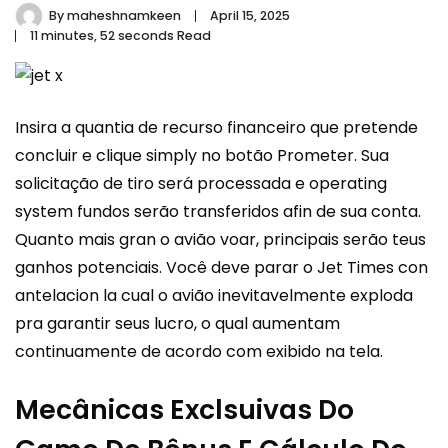
By
maheshnamkeen
April 15, 2025
11 minutes, 52 seconds Read
Insira a quantia de recurso financeiro que pretende
concluir e clique simply no botão Prometer. Sua
solicitação de tiro será processada e operating
system fundos serão transferidos afin de sua conta.
Quanto mais gran o avião voar, principais serão teus
ganhos potenciais. Você deve parar o Jet Times con
antelacion la cual o avião inevitavelmente exploda
pra garantir seus lucro, o qual aumentam
continuamente de acordo com exibido na tela.
Mecânicas Exclsuivas Do