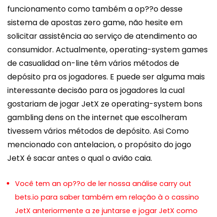
funcionamento como também a op??o desse
sistema de apostas zero game, não hesite em
solicitar assistência ao serviço de atendimento ao
consumidor. Actualmente, operating-system games
de casualidad on-line têm vários métodos de
depósito pra os jogadores. E puede ser alguma mais
interessante decisão para os jogadores la cual
gostariam de jogar JetX ze operating-system bons
gambling dens on the internet que escolheram
tivessem vários métodos de depósito. Asi Como
mencionado con antelacion, o propósito do jogo
JetX é sacar antes o qual o avião caia.
Você tem an op??o de ler nossa análise carry out
bets.io para saber também em relação à o cassino
JetX anteriormente a ze juntarse e jogar JetX como