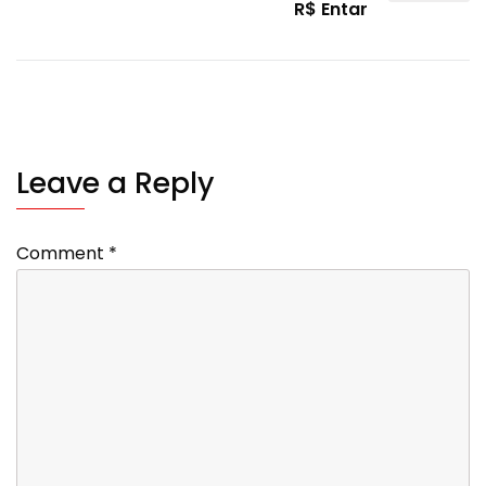
R$ Entar
Leave a Reply
Comment
*