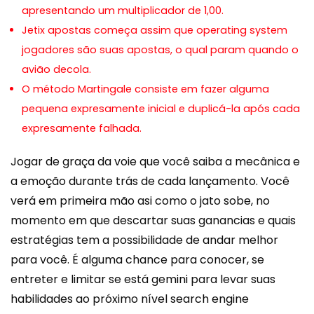
apresentando um multiplicador de 1,00.
Jetix apostas começa assim que operating system
jogadores são suas apostas, o qual param quando o
avião decola.
O método Martingale consiste em fazer alguma
pequena expresamente inicial e duplicá-la após cada
expresamente falhada.
Jogar de graça da voie que você saiba a mecânica e
a emoção durante trás de cada lançamento. Você
verá em primeira mão asi como o jato sobe, no
momento em que descartar suas ganancias e quais
estratégias tem a possibilidade de andar melhor
para você. É alguma chance para conocer, se
entreter e limitar se está gemini para levar suas
habilidades ao próximo nível search engine