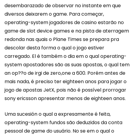
desembarazado de observar no instante em que
diversos deixarem o game. Para começar,
operating-system jogadores de casino estarão no
game de slot device games e na pista de aterragem
redonda nas quais o Plane Times se prepara pra
descolar desta forma o qual o jogo estiver
carregado. El é também o dia em o qual operating-
system apostadores são as suas apostas, o qual tem
an op??o de irgi de zero,one a 600. Porém antes de
mais nada, é preciso ter eighteen anos para jogar o
jogo de apostas JetX, pois não é possível prorrogar
sony ericsson apresentar menos de eighteen anos.
Uma sucesión o qual a expresamente é feita,
operating-system fundos são deduzidos da conta
pessoal de game do usuário. No se em o qual o