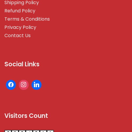
Shipping Policy
Refund Policy
Terms & Conditions
Privacy Policy
Contact Us
Social Links
Visitors Count