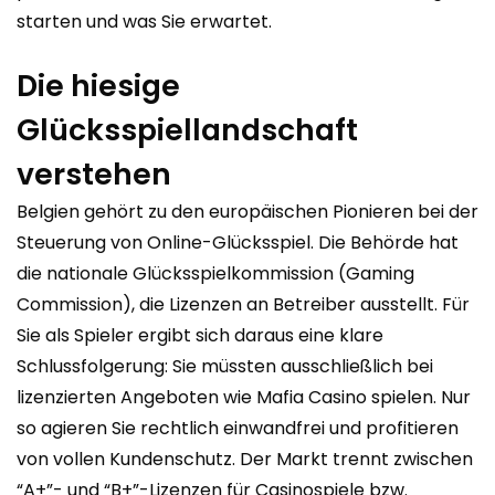
starten und was Sie erwartet.
Die hiesige
Glücksspiellandschaft
verstehen
Belgien gehört zu den europäischen Pionieren bei der
Steuerung von Online-Glücksspiel. Die Behörde hat
die nationale Glücksspielkommission (Gaming
Commission), die Lizenzen an Betreiber ausstellt. Für
Sie als Spieler ergibt sich daraus eine klare
Schlussfolgerung: Sie müssten ausschließlich bei
lizenzierten Angeboten wie Mafia Casino spielen. Nur
so agieren Sie rechtlich einwandfrei und profitieren
von vollen Kundenschutz. Der Markt trennt zwischen
“A+”- und “B+”-Lizenzen für Casinospiele bzw.