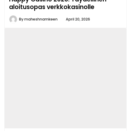
aloitusopas verkkokasinolle
By
maheshnamkeen
April 20, 2026