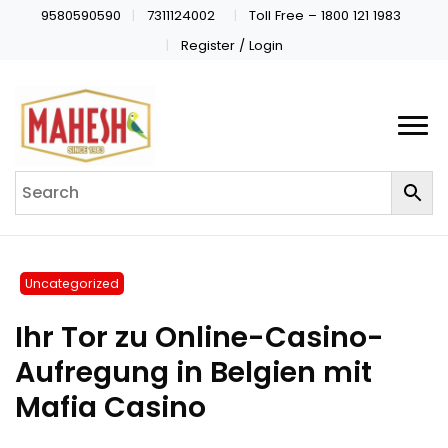
9580590590
7311124002
Toll Free – 1800 121 1983
Register / Login
Uncategorized
Ihr Tor zu Online-Casino-
Aufregung in Belgien mit
Mafia Casino