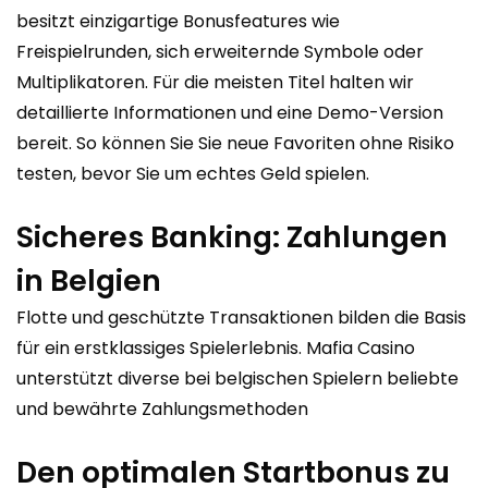
besitzt einzigartige Bonusfeatures wie
Freispielrunden, sich erweiternde Symbole oder
Multiplikatoren. Für die meisten Titel halten wir
detaillierte Informationen und eine Demo-Version
bereit. So können Sie Sie neue Favoriten ohne Risiko
testen, bevor Sie um echtes Geld spielen.
Sicheres Banking: Zahlungen
in Belgien
Flotte und geschützte Transaktionen bilden die Basis
für ein erstklassiges Spielerlebnis. Mafia Casino
unterstützt diverse bei belgischen Spielern beliebte
und bewährte Zahlungsmethoden
Den optimalen Startbonus zu