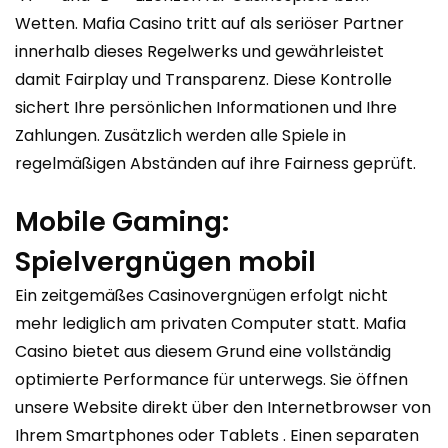
Wetten. Mafia Casino tritt auf als seriöser Partner
innerhalb dieses Regelwerks und gewährleistet
damit Fairplay und Transparenz. Diese Kontrolle
sichert Ihre persönlichen Informationen und Ihre
Zahlungen. Zusätzlich werden alle Spiele in
regelmäßigen Abständen auf ihre Fairness geprüft.
Mobile Gaming:
Spielvergnügen mobil
Ein zeitgemäßes Casinovergnügen erfolgt nicht
mehr lediglich am privaten Computer statt. Mafia
Casino bietet aus diesem Grund eine vollständig
optimierte Performance für unterwegs. Sie öffnen
unsere Website direkt über den Internetbrowser von
Ihrem Smartphones oder Tablets . Einen separaten