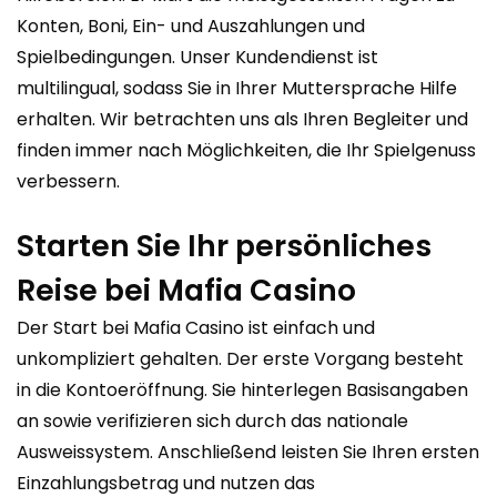
Konten, Boni, Ein- und Auszahlungen und
Spielbedingungen. Unser Kundendienst ist
multilingual, sodass Sie in Ihrer Muttersprache Hilfe
erhalten. Wir betrachten uns als Ihren Begleiter und
finden immer nach Möglichkeiten, die Ihr Spielgenuss
verbessern.
Starten Sie Ihr persönliches
Reise bei Mafia Casino
Der Start bei Mafia Casino ist einfach und
unkompliziert gehalten. Der erste Vorgang besteht
in die Kontoeröffnung. Sie hinterlegen Basisangaben
an sowie verifizieren sich durch das nationale
Ausweissystem. Anschließend leisten Sie Ihren ersten
Einzahlungsbetrag und nutzen das