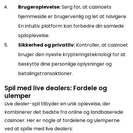
Brugeroplevelse:
Sørg for, at casinoets
hjemmeside er brugervenlig og let at navigere.
En intuitiv platform kan forbedre din samlede
spiloplevelse.
Sikkerhed og privatliv:
Kontroller, at casinoet
bruger den nyeste krypteringsteknologi for at
beskytte dine personlige oplysninger og
betalingstransaktioner.
Spil med live dealers: Fordele og
ulemper
Live dealer-spil tilbyder en unik oplevelse, der
kombinerer det bedste fra online og landbaserede
casinoer. Her er nogle af fordelene og ulemperne
ved at spille med live dealers: