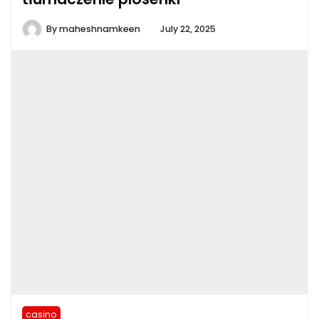
By
maheshnamkeen
July 22, 2025
casino