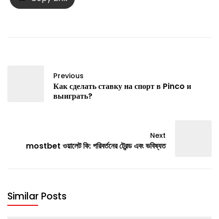
Previous
Как сделать ставку на спорт в Pinco и
выиграть?
Next
mostbet ওয়ালেট কি: পরিবর্তনের ট্রেন্ড এবং ভবিষ্যত
Similar Posts