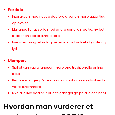
Fordele:
Interaktion med rigtige dealere giver en mere autentisk
oplevelse.
Mulighed for at spille med andre spillere i realtid, hvilket
skaber en social atmosfære.
Live streaming teknologi sikrer en høj kvalitet af grafik og
lyd.
Ulemper:
Spillet kan være langsommere end traditionelle online
slots.
Begrænsninger på minimum og maksimum indsatser kan
være strammere.
Ikke alle live dealer-spil er tilgængelige på alle casinoer.
Hvordan man vurderer et