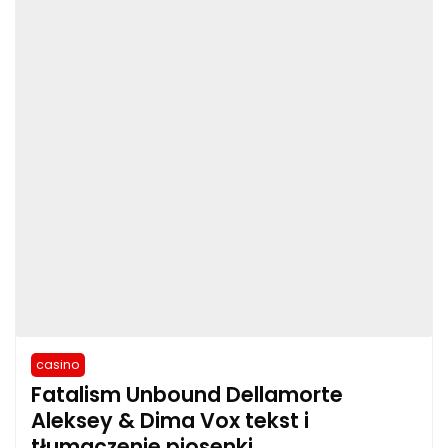
casino
Fatalism Unbound Dellamorte
Aleksey & Dima Vox tekst i
tłumaczenie piosenki