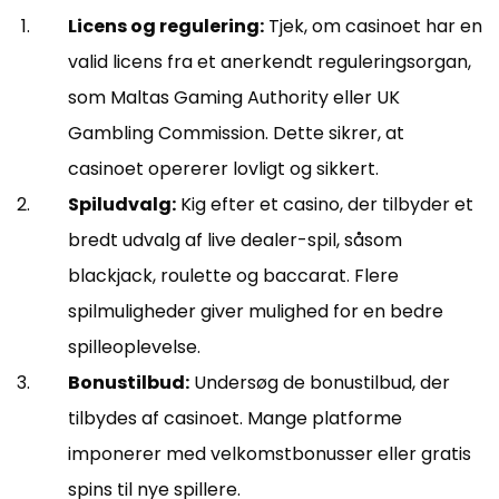
Licens og regulering:
Tjek, om casinoet har en
valid licens fra et anerkendt reguleringsorgan,
som Maltas Gaming Authority eller UK
Gambling Commission. Dette sikrer, at
casinoet opererer lovligt og sikkert.
Spiludvalg:
Kig efter et casino, der tilbyder et
bredt udvalg af live dealer-spil, såsom
blackjack, roulette og baccarat. Flere
spilmuligheder giver mulighed for en bedre
spilleoplevelse.
Bonustilbud:
Undersøg de bonustilbud, der
tilbydes af casinoet. Mange platforme
imponerer med velkomstbonusser eller gratis
spins til nye spillere.