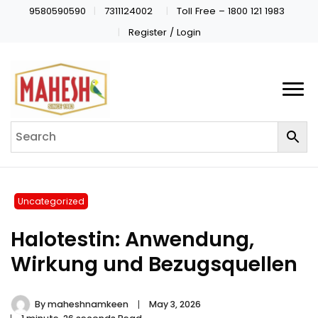
9580590590
7311124002
Toll Free – 1800 121 1983
Register / Login
Uncategorized
Halotestin: Anwendung,
Wirkung und Bezugsquellen
By
maheshnamkeen
May 3, 2026