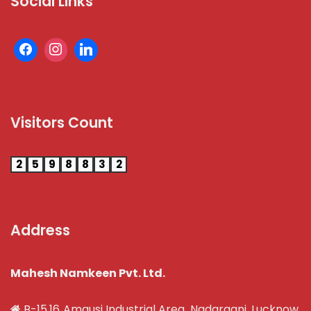
Social Links
Visitors Count
2
5
9
8
8
3
2
Address
Mahesh Namkeen Pvt. Ltd.
B-15,16 Amausi Industrial Area, Nadarganj, Lucknow,