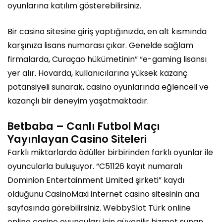
oyunlarına katılım gösterebilirsiniz.
Bir casino sitesine giriş yaptığınızda, en alt kısmında
karşınıza lisans numarası çıkar. Genelde sağlam
firmalarda, Curaçao hükümetinin” “e-gaming lisansı
yer alır. Hovarda, kullanıcılarına yüksek kazanç
potansiyeli sunarak, casino oyunlarında eğlenceli ve
kazançlı bir deneyim yaşatmaktadır.
Betbaba – Canlı Futbol Maçı
Yayınlayan Casino Siteleri
Farklı miktarlarda ödüller birbirinden farklı oyunlar ile
oyuncularla buluşuyor. “C51126 kayıt numaralı
Dominion Entertainment Limited şirketi” kaydı
olduğunu CasinoMaxi internet casino sitesinin ana
sayfasında görebilirsiniz. WebbySlot Türk online
online casino oyuncuları için güvenilir hizmet sunan