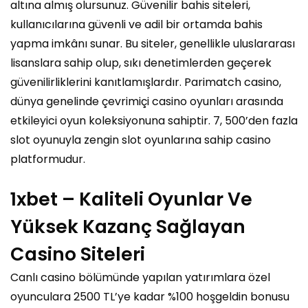
altına almış olursunuz. Güvenilir bahis siteleri,
kullanıcılarına güvenli ve adil bir ortamda bahis
yapma imkânı sunar. Bu siteler, genellikle uluslararası
lisanslara sahip olup, sıkı denetimlerden geçerek
güvenilirliklerini kanıtlamışlardır. Parimatch casino,
dünya genelinde çevrimiçi casino oyunları arasında
etkileyici oyun koleksiyonuna sahiptir. 7, 500’den fazla
slot oyunuyla zengin slot oyunlarına sahip casino
platformudur.
1xbet – Kaliteli Oyunlar Ve
Yüksek Kazanç Sağlayan
Casino Siteleri
Canlı casino bölümünde yapılan yatırımlara özel
oyunculara 2500 TL’ye kadar %100 hoşgeldin bonusu