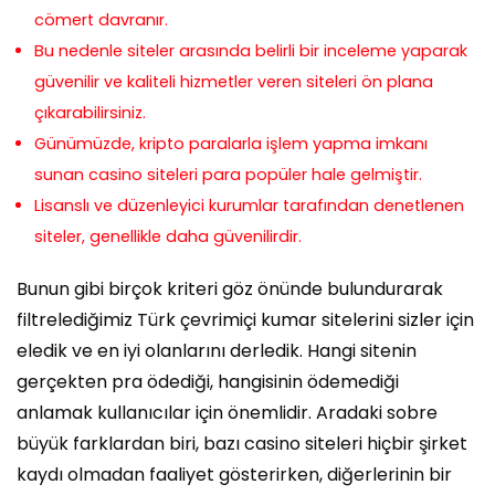
cömert davranır.
Bu nedenle siteler arasında belirli bir inceleme yaparak
güvenilir ve kaliteli hizmetler veren siteleri ön plana
çıkarabilirsiniz.
Günümüzde, kripto paralarla işlem yapma imkanı
sunan casino siteleri para popüler hale gelmiştir.
Lisanslı ve düzenleyici kurumlar tarafından denetlenen
siteler, genellikle daha güvenilirdir.
Bunun gibi birçok kriteri göz önünde bulundurarak
filtrelediğimiz Türk çevrimiçi kumar sitelerini sizler için
eledik ve en iyi olanlarını derledik. Hangi sitenin
gerçekten pra ödediği, hangisinin ödemediği
anlamak kullanıcılar için önemlidir. Aradaki sobre
büyük farklardan biri, bazı casino siteleri hiçbir şirket
kaydı olmadan faaliyet gösterirken, diğerlerinin bir