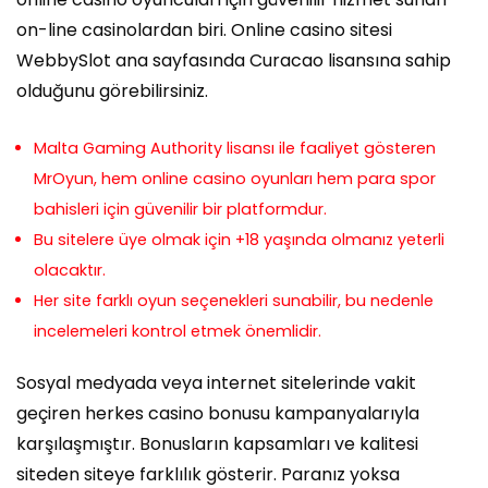
on-line casinolardan biri. Online casino sitesi
WebbySlot ana sayfasında Curacao lisansına sahip
olduğunu görebilirsiniz.
Malta Gaming Authority lisansı ile faaliyet gösteren
MrOyun, hem online casino oyunları hem para spor
bahisleri için güvenilir bir platformdur.
Bu sitelere üye olmak için +18 yaşında olmanız yeterli
olacaktır.
Her site farklı oyun seçenekleri sunabilir, bu nedenle
incelemeleri kontrol etmek önemlidir.
Sosyal medyada veya internet sitelerinde vakit
geçiren herkes casino bonusu kampanyalarıyla
karşılaşmıştır. Bonusların kapsamları ve kalitesi
siteden siteye farklılık gösterir. Paranız yoksa