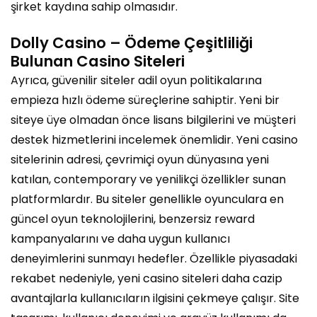
şirket kaydına sahip olmasıdır.
Dolly Casino – Ödeme Çeşitliliği
Bulunan Casino Siteleri
Ayrıca, güvenilir siteler adil oyun politikalarına
empieza hızlı ödeme süreçlerine sahiptir. Yeni bir
siteye üye olmadan önce lisans bilgilerini ve müşteri
destek hizmetlerini incelemek önemlidir. Yeni casino
sitelerinin adresi, çevrimiçi oyun dünyasına yeni
katılan, contemporary ve yenilikçi özellikler sunan
platformlardır. Bu siteler genellikle oyunculara en
güncel oyun teknolojilerini, benzersiz reward
kampanyalarını ve daha uygun kullanıcı
deneyimlerini sunmayı hedefler. Özellikle piyasadaki
rekabet nedeniyle, yeni casino siteleri daha cazip
avantajlarla kullanıcıların ilgisini çekmeye çalışır. Site