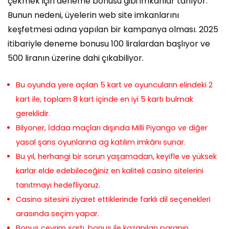
çekmek için deneme bonusu gibi imkanlar tanıyor.
Bunun nedeni, üyelerin web site imkanlarını
keşfetmesi adına yapılan bir kampanya olması. 2025
itibariyle deneme bonusu 100 liralardan başlıyor ve
500 liranın üzerine dahi çıkabiliyor.
Bu oyunda yere açılan 5 kart ve oyuncuların elindeki 2
kart ile, toplam 8 kart içinde en iyi 5 kartı bulmak
gereklidir.
Bilyoner, İddaa maçları dışında Milli Piyango ve diğer
yasal şans oyunlarına ag katılım imkânı sunar.
Bu yıl, herhangi bir sorun yaşamadan, keyifle ve yüksek
karlar elde edebileceğiniz en kaliteli casino sitelerini
tanıtmayı hedefliyoruz.
Casino sitesini ziyaret ettiklerinde farklı dil seçenekleri
arasında seçim yapar.
Bonus çevrim şartı, bonus ile kazanılan paranın