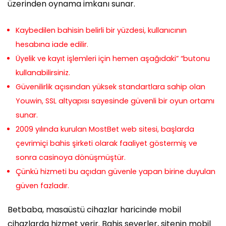
üzerinden oynama imkanı sunar.
Kaybedilen bahisin belirli bir yüzdesi, kullanıcının
hesabına iade edilir.
Üyelik ve kayıt işlemleri için hemen aşağıdaki” “butonu
kullanabilirsiniz.
Güvenilirlik açısından yüksek standartlara sahip olan
Youwin, SSL altyapısı sayesinde güvenli bir oyun ortamı
sunar.
2009 yılında kurulan MostBet web sitesi, başlarda
çevrimiçi bahis şirketi olarak faaliyet göstermiş ve
sonra casinoya dönüşmüştür.
Çünkü hizmeti bu açıdan güvenle yapan birine duyulan
güven fazladır.
Betbaba, masaüstü cihazlar haricinde mobil
cihazlarda hizmet verir. Bahis severler, sitenin mobil