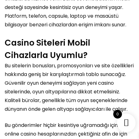
desteği sayesinde kesintisiz oyun deneyimi yaşar.
Platform, telefon, capsule, laptop ve masaüstü
bilgisayar benzeri cihazlardan erişim imkanı sunar.
Casino Siteleri Mobil
Cihazlarla Uyumlu?
Bu sitelerin bonusları, promosyonları ve site özellikleri
hakkında geniş bir karşılaştırmalı tablo sunacağız.
Güvenilir oyun deneyimi sağlayan yeni casino
sitelerinde, oyun altyapılarına dikkat etmelisiniz.
Kaliteli bürolar, genellikle tüm oyun seçeneklerinde
dünyanın önde gelen altyapı sağlayıcıları ile çalışır.
0
Bu gönderimler hiçbir kesintiye uğramadığı için online
online casino hesaplarınızdan çektiğiniz afin de için