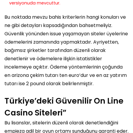
versiyonuda mevcuttur.
Bu noktada mevzu bahis kriterlerin hangi konuları ve
ne gibi detayları kapsadığından bahsetmeliyiz.
Güvenlik yönünden issue yaşamayan siteler üyelerine
ödemelerini zamanında yapmaktadır. Ayriyetten,
bağımsız şirketler tarafından düzenli olarak
denetlenir ve ödemelere ilişkin istatistikler
incelemeye açıktır. Ödeme yöntemlerinin çoğunda
en arizona çekim tutarı ten euro’dur ve en az yatırım
tutarı ise 2 pound olarak belirlenmiştir.
Türkiye’deki Güvenilir On Line
Casino Siteleri”
Bu lisanslar, sitelerin düzenli olarak denetlendiğini
empieza adil bir oyun ortamı sunduğunu garanti eder.