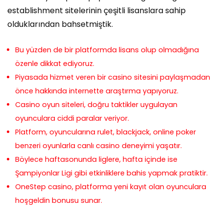
establishment sitelerinin çeşitli lisanslara sahip
olduklarından bahsetmiştik.
Bu yüzden de bir platformda lisans olup olmadığına
özenle dikkat ediyoruz.
Piyasada hizmet veren bir casino sitesini paylaşmadan
önce hakkında internette araştırma yapıyoruz.
Casino oyun siteleri, doğru taktikler uygulayan
oyunculara ciddi paralar veriyor.
Platform, oyuncularına rulet, blackjack, online poker
benzeri oyunlarla canlı casino deneyimi yaşatır.
Böylece haftasonunda liglere, hafta içinde ise
Şampiyonlar Ligi gibi etkinliklere bahis yapmak pratiktir.
OneStep casino, platforma yeni kayıt olan oyunculara
hoşgeldin bonusu sunar.