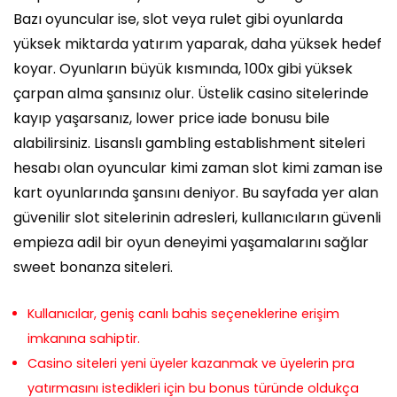
Bazı oyuncular ise, slot veya rulet gibi oyunlarda
yüksek miktarda yatırım yaparak, daha yüksek hedef
koyar. Oyunların büyük kısmında, 100x gibi yüksek
çarpan alma şansınız olur. Üstelik casino sitelerinde
kayıp yaşarsanız, lower price iade bonusu bile
alabilirsiniz. Lisanslı gambling establishment siteleri
hesabı olan oyuncular kimi zaman slot kimi zaman ise
kart oyunlarında şansını deniyor. Bu sayfada yer alan
güvenilir slot sitelerinin adresleri, kullanıcıların güvenli
empieza adil bir oyun deneyimi yaşamalarını sağlar
sweet bonanza siteleri
.
Kullanıcılar, geniş canlı bahis seçeneklerine erişim
imkanına sahiptir.
Casino siteleri yeni üyeler kazanmak ve üyelerin pra
yatırmasını istedikleri için bu bonus türünde oldukça