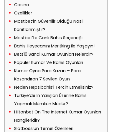
Casino
Özellikler
Mostbet’in Güvenilir Olduğu Nasıl
Kanıtlanmıştır?
Mostbet’te Canlı Bahis Seçeneği
Bahis Heyecanını Meritking Ile Yaşayın!
Bets10 Sanal Kumar Oyunları Nelerdir?
Popüler Kumar Ve Bahis Oyunları
Kumar Oyna Para Kazan – Para
Kazandıran 7 Sevilen Oyun
Neden Hepsibahis’i Tercih Etmelisiniz?
Türkiye’de In Yarışları Üzerine Bahis
Yapmak Mümkün Müdür?
Hiltonbet On The Internet Kumar Oyunları
Hangileridir?
Slotboss’un Temel Özellikleri