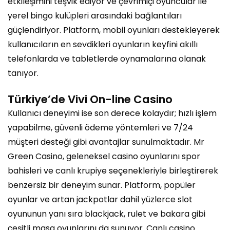
etkileşimini teşvik ediyor ve çevrimiçi oyuncular ile
yerel bingo kulüpleri arasındaki bağlantıları
güçlendiriyor. Platform, mobil oyunları destekleyerek
kullanıcıların en sevdikleri oyunların keyfini akıllı
telefonlarda ve tabletlerde oynamalarına olanak
tanıyor.
Türkiye’de Vivi On-line Casino
Kullanıcı deneyimi ise son derece kolaydır; hızlı işlem
yapabilme, güvenli ödeme yöntemleri ve 7/24
müşteri desteği gibi avantajlar sunulmaktadır. Mr
Green Casino, geleneksel casino oyunlarını spor
bahisleri ve canlı krupiye seçenekleriyle birleştirerek
benzersiz bir deneyim sunar. Platform, popüler
oyunlar ve artan jackpotlar dahil yüzlerce slot
oyununun yanı sıra blackjack, rulet ve bakara gibi
çeşitli masa oyunlarını da sunuyor. Canlı casino