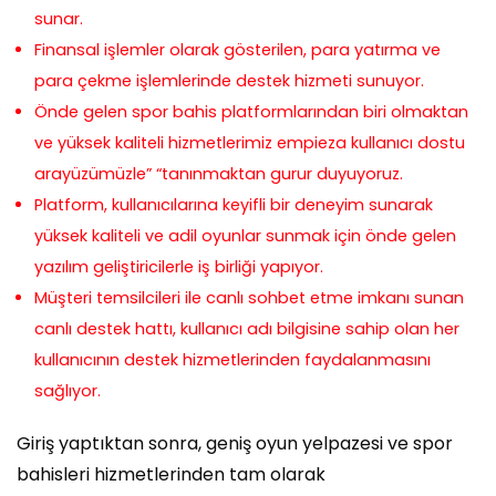
sunar.
Finansal işlemler olarak gösterilen, para yatırma ve
para çekme işlemlerinde destek hizmeti sunuyor.
Önde gelen spor bahis platformlarından biri olmaktan
ve yüksek kaliteli hizmetlerimiz empieza kullanıcı dostu
arayüzümüzle” “tanınmaktan gurur duyuyoruz.
Platform, kullanıcılarına keyifli bir deneyim sunarak
yüksek kaliteli ve adil oyunlar sunmak için önde gelen
yazılım geliştiricilerle iş birliği yapıyor.
Müşteri temsilcileri ile canlı sohbet etme imkanı sunan
canlı destek hattı, kullanıcı adı bilgisine sahip olan her
kullanıcının destek hizmetlerinden faydalanmasını
sağlıyor.
Giriş yaptıktan sonra, geniş oyun yelpazesi ve spor
bahisleri hizmetlerinden tam olarak