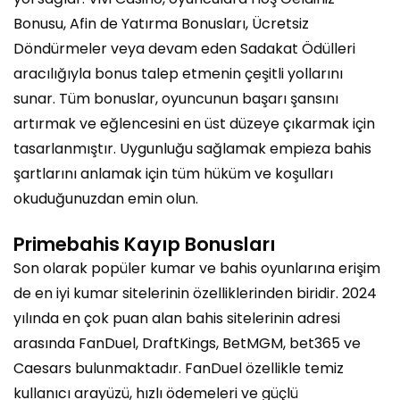
Bonusu, Afin de Yatırma Bonusları, Ücretsiz
Döndürmeler veya devam eden Sadakat Ödülleri
aracılığıyla bonus talep etmenin çeşitli yollarını
sunar. Tüm bonuslar, oyuncunun başarı şansını
artırmak ve eğlencesini en üst düzeye çıkarmak için
tasarlanmıştır. Uygunluğu sağlamak empieza bahis
şartlarını anlamak için tüm hüküm ve koşulları
okuduğunuzdan emin olun.
Primebahis Kayıp Bonusları
Son olarak popüler kumar ve bahis oyunlarına erişim
de en iyi kumar sitelerinin özelliklerinden biridir. 2024
yılında en çok puan alan bahis sitelerinin adresi
arasında FanDuel, DraftKings, BetMGM, bet365 ve
Caesars bulunmaktadır. FanDuel özellikle temiz
kullanıcı arayüzü, hızlı ödemeleri ve güçlü