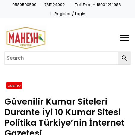
9580590590
7311124002
Toll Free – 1800 121 1983
Register / Login
casino
Güvenilir Kumar Siteleri
Durante İyi 10 Kumar Sitesi
Politika Türkiye’nin İnternet
Gazetesi