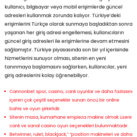
kullanıcı, bilgisayar veya mobil erişimlerde güncel
adresleri kullanmak zorunda kalıyor. Türkiye’deki
erişimlerini Türkçe olarak sunmaya başladıktan sonra
yaşanan her giriş adresi engellemesi, kullanıcıların
güncel giriş adresleri ile erişimlerine devam etmesini
sağlamıştır. Türkiye piyasasında son bir yıl içerisinde
hizmetlerini sunuyor olması, sitenin en yeni
tanınmaya başlamasını sağlarken, kullanıcılar, yeni
giriş adreslerini kolay öğrenebiliyor.
Cannonbet spor, casino, canlı oyunlar ve daha fazlasını
içeren çok çeşitli seçenekler sunan öncü bir online
bahis ve oyun şirketidir.
Sitenin masa, kumarhane empieza makine olmak üzere
canlı ve sanal casino oyun seçenekleri bulunmaktadır.
Betwinner, rulet, blackjack,” “position makineleri ve daha