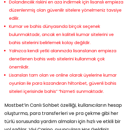
Dolandırıcılık riskini en aza indirmek için lisanslı empieza
düzenlenmiş olan güvenilir sitelere yönelmeniz tavsiye
edilir.
Kumar ve bahis dünyasında birçok seçenek
bulunmaktadır, ancak en kaliteli kumar sitelerini ve
bahis sitelerini belirlemek kolay değildir.
Yalnızca kendi yetki alanınızda lisanslanan empieza
denetlenen bahis web sitelerini kullanmak çok
önemlidir.
Lisansları tam olan ve online olarak üyelerine kumar
oyunları ile para kazandıran hiltonbet, güvenli bahis
siteleri içerisinde bahis” “hizmeti sunmaktadır.
Mostbet’in Canlı Sohbet özelliği, kullanıcıların hesap
oluşturma, para transferleri ve pra çekme gibi her
türlü sorusunda yardım almaları için hızlı ve etkili bir
yol sağlar. Vivi Casino, oyunculara Hoş Geldiniz