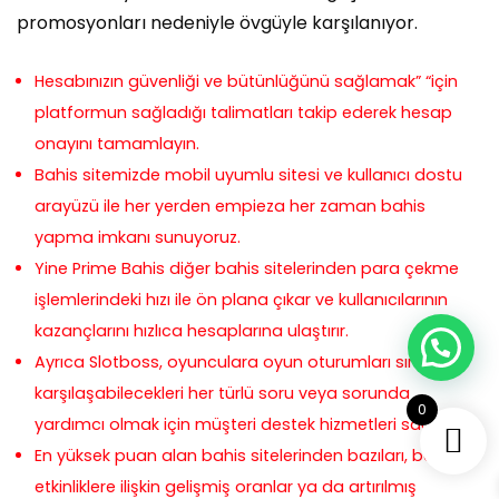
promosyonları nedeniyle övgüyle karşılanıyor.
Hesabınızın güvenliği ve bütünlüğünü sağlamak” “için
platformun sağladığı talimatları takip ederek hesap
onayını tamamlayın.
Bahis sitemizde mobil uyumlu sitesi ve kullanıcı dostu
arayüzü ile her yerden empieza her zaman bahis
yapma imkanı sunuyoruz.
Yine Prime Bahis diğer bahis sitelerinden para çekme
işlemlerindeki hızı ile ön plana çıkar ve kullanıcılarının
kazançlarını hızlıca hesaplarına ulaştırır.
Ayrıca Slotboss, oyunculara oyun oturumları sırasında
karşılaşabilecekleri her türlü soru veya sorunda
0
yardımcı olmak için müşteri destek hizmetleri sağlar.
En yüksek puan alan bahis sitelerinden bazıları, belirli
etkinliklere ilişkin gelişmiş oranlar ya da artırılmış