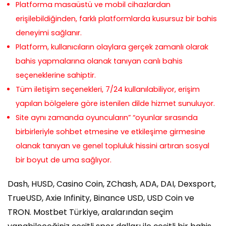
Platforma masaüstü ve mobil cihazlardan
erişilebildiğinden, farklı platformlarda kusursuz bir bahis
deneyimi sağlanır.
Platform, kullanıcıların olaylara gerçek zamanlı olarak
bahis yapmalarına olanak tanıyan canlı bahis
seçeneklerine sahiptir.
Tüm iletişim seçenekleri, 7/24 kullanılabiliyor, erişim
yapılan bölgelere göre istenilen dilde hizmet sunuluyor.
Site aynı zamanda oyuncuların” “oyunlar sırasında
birbirleriyle sohbet etmesine ve etkileşime girmesine
olanak tanıyan ve genel topluluk hissini artıran sosyal
bir boyut de uma sağlıyor.
Dash, HUSD, Casino Coin, ZChash, ADA, DAI, Dexsport,
TrueUSD, Axie Infinity, Binance USD, USD Coin ve
TRON. Mostbet Türkiye, aralarından seçim