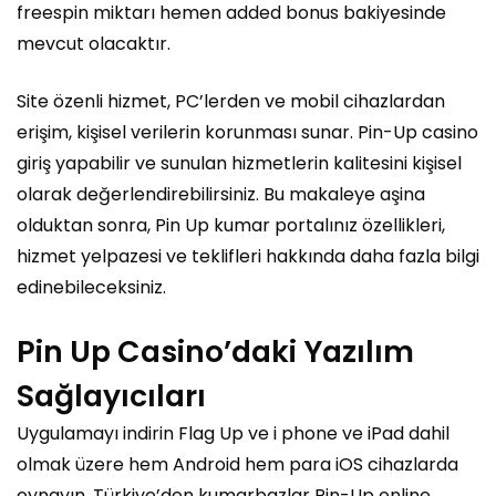
freespin miktarı hemen added bonus bakiyesinde
mevcut olacaktır.
Site özenli hizmet, PC’lerden ve mobil cihazlardan
erişim, kişisel verilerin korunması sunar. Pin-Up casino
giriş yapabilir ve sunulan hizmetlerin kalitesini kişisel
olarak değerlendirebilirsiniz. Bu makaleye aşina
olduktan sonra, Pin Up kumar portalınız özellikleri,
hizmet yelpazesi ve teklifleri hakkında daha fazla bilgi
edinebileceksiniz.
Pin Up Casino’daki Yazılım
Sağlayıcıları
Uygulamayı indirin Flag Up ve i phone ve iPad dahil
olmak üzere hem Android hem para iOS cihazlarda
oynayın. Türkiye’den kumarbazlar Pin-Up online