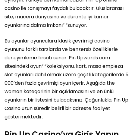
casino ile tanışmayı faydalı bulacaktır. Uluslararası
site, macera dünyasına ve durante iyi kumar
oyunlarına dalma imkanı” “sunuyor.
Bu oyunlar oyunculara klasik çevrimiçi casino
oyununu farklı tarzlarda ve benzersiz özelliklerle
deneyimleme fırsatı sunar. Pin Upwards com
sitesindeki oyun” “koleksiyonu, kart, masa empieza
slot oyunları dahil olmak üzere çeşitli kategorilerde 5.
000’den fazla çevrimiçi oyun içerir. Aşağıda the
woman kategorinin bir açıklamasını ve en ünlü
oyunların bir listesini bulacaksınız. Çoğunlukla, Pin Up
Casino uzun süredir belirli bir adreste faaliyet
göstermektedir.
Pin Up Casino’ya Giriş Yapın