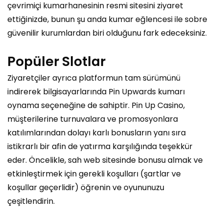
çevrimiçi kumarhanesinin resmi sitesini ziyaret
ettiğinizde, bunun şu anda kumar eğlencesi ile sobre
güvenilir kurumlardan biri olduğunu fark edeceksiniz.
Popüler Slotlar
Ziyaretçiler ayrıca platformun tam sürümünü
indirerek bilgisayarlarında Pin Upwards kumarı
oynama seçeneğine de sahiptir. Pin Up Casino,
müşterilerine turnuvalara ve promosyonlara
katılımlarından dolayı karlı bonusların yanı sıra
istikrarlı bir afin de yatırma karşılığında teşekkür
eder. Öncelikle, sah web sitesinde bonusu almak ve
etkinleştirmek için gerekli koşulları (şartlar ve
koşullar geçerlidir) öğrenin ve oyununuzu
çeşitlendirin.