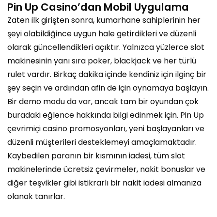
Pin Up Casino’dan Mobil Uygulama
Zaten ilk girişten sonra, kumarhane sahiplerinin her
şeyi olabildiğince uygun hale getirdikleri ve düzenli
olarak güncellendikleri açıktır. Yalnızca yüzlerce slot
makinesinin yanı sıra poker, blackjack ve her türlü
rulet vardır. Birkaç dakika içinde kendiniz için ilginç bir
şey seçin ve ardından afin de için oynamaya başlayın.
Bir demo modu da var, ancak tam bir oyundan çok
buradaki eğlence hakkında bilgi edinmek için. Pin Up
çevrimiçi casino promosyonları, yeni başlayanları ve
düzenli müşterileri desteklemeyi amaçlamaktadır.
Kaybedilen paranın bir kısmının iadesi, tüm slot
makinelerinde ücretsiz çevirmeler, nakit bonuslar ve
diğer teşvikler gibi istikrarlı bir nakit iadesi almanıza
olanak tanırlar.