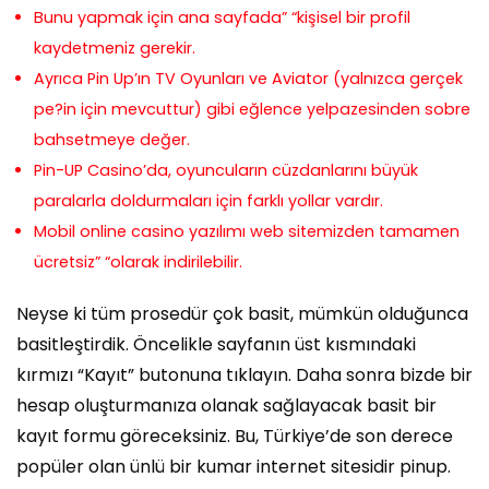
Bunu yapmak için ana sayfada” “kişisel bir profil
kaydetmeniz gerekir.
Ayrıca Pin Up’ın TV Oyunları ve Aviator (yalnızca gerçek
pe?in için mevcuttur) gibi eğlence yelpazesinden sobre
bahsetmeye değer.
Pin-UP Casino’da, oyuncuların cüzdanlarını büyük
paralarla doldurmaları için farklı yollar vardır.
Mobil online casino yazılımı web sitemizden tamamen
ücretsiz” “olarak indirilebilir.
Neyse ki tüm prosedür çok basit, mümkün olduğunca
basitleştirdik. Öncelikle sayfanın üst kısmındaki
kırmızı “Kayıt” butonuna tıklayın. Daha sonra bizde bir
hesap oluşturmanıza olanak sağlayacak basit bir
kayıt formu göreceksiniz. Bu, Türkiye’de son derece
popüler olan ünlü bir kumar internet sitesidir
pinup
.