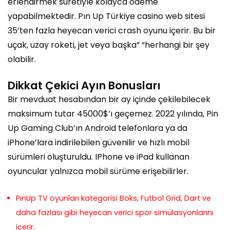
erlendirmek suretiyle kolayca ödeme
yapabilmektedir. Pın Up Türkiye casino web sitesi
35’ten fazla heyecan verici crash oyunu içerir. Bu bir
uçak, uzay roketi, jet veya başka” “herhangi bir şey
olabilir.
Dikkat Çekici Ayın Bonusları
Bir mevduat hesabından bir ay içinde çekilebilecek
maksimum tutar 45000$’ı geçemez. 2022 yılında, Pin
Up Gaming Club’ın Android telefonlara ya da
iPhone’lara indirilebilen güvenilir ve hızlı mobil
sürümleri oluşturuldu. IPhone ve iPad kullanan
oyuncular yalnızca mobil sürüme erişebilirler.
PınUp TV oyunları kategorisi Boks, Futbol Grid, Dart ve
daha fazlası gibi heyecan verici spor simülasyonlarını
içerir.