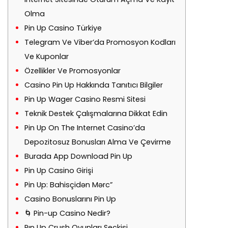
Olma
Pin Up Casino Türkiye
Telegram Ve Viber’da Promosyon Kodları
Ve Kuponlar
Özellikler Ve Promosyonlar
Casino Pin Up Hakkında Tanıtıcı Bilgiler
Pin Up Wager Casino Resmi Sitesi
Teknik Destek Çalışmalarına Dikkat Edin
Pin Up On The Internet Casino’da
Depozitosuz Bonusları Alma Ve Çevirme
Burada App Download Pin Up
Pin Up Casino Girişi
Pin Up: Bahisçidən Mərc”
Casino Bonuslarını Pin Up
🌀 Pin-up Casino Nedir?
Pın Up Crush Oyunları Seçkisi