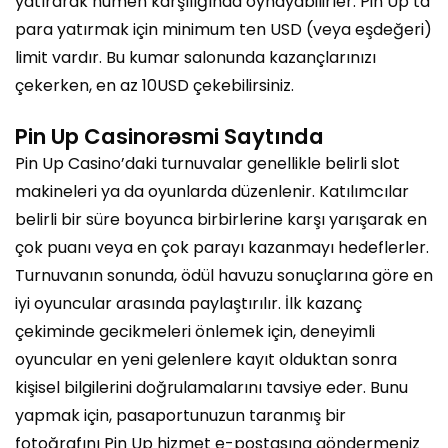
yatırarak numen karşılığında oynayabilirler. Pin Up’ta
para yatırmak için minimum ten USD (veya eşdeğeri)
limit vardır. Bu kumar salonunda kazançlarınızı
çekerken, en az 10USD çekebilirsiniz.
Pin Up Casinorəsmi Saytında
Pin Up Casino’daki turnuvalar genellikle belirli slot
makineleri ya da oyunlarda düzenlenir. Katılımcılar
belirli bir süre boyunca birbirlerine karşı yarışarak en
çok puanı veya en çok parayı kazanmayı hedeflerler.
Turnuvanın sonunda, ödül havuzu sonuçlarına göre en
iyi oyuncular arasında paylaştırılır. İlk kazanç
çekiminde gecikmeleri önlemek için, deneyimli
oyuncular en yeni gelenlere kayıt olduktan sonra
kişisel bilgilerini doğrulamalarını tavsiye eder. Bunu
yapmak için, pasaportunuzun taranmış bir
fotoğrafını Pin Up hizmet e-postasına göndermeniz