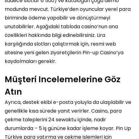
sadece slotlar 6 500) ve kataloğun çoğu demo
modunda mevcut. Türkiye’den oyuncular yerel para
biriminde ödeme yapabilir ve dönüştürmeyi
unutabilirler. Aşağıdaki tabloda casino’nun ana
özellikleri hakkında bilgi edinebilirsiniz. Lira
karşılığında slotları çalıştırmak için, resmi web
sitesine yeni gelen ziyaretçilerin Pin-up Casino’ya
kaydolmaları gerekir.
Müşteri Incelemelerine Göz
Atın
Ayrıca, destek ekibi e-posta yoluyla da ulaşılabilir ve
genellikle kısa sürede yanıt verirler. Casino, para
çekme taleplerini 24 sewaktu içinde, nadir
durumlarda – 5 iş gününe kadar işleme koyar. Pin Up
Türkiye para yatırma ve çekme işlemleri için