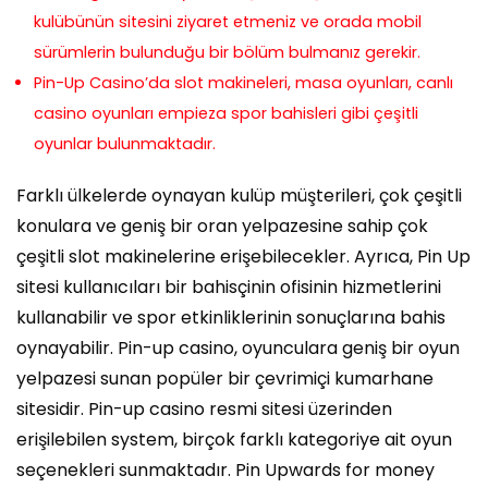
kulübünün sitesini ziyaret etmeniz ve orada mobil
sürümlerin bulunduğu bir bölüm bulmanız gerekir.
Pin-Up Casino’da slot makineleri, masa oyunları, canlı
casino oyunları empieza spor bahisleri gibi çeşitli
oyunlar bulunmaktadır.
Farklı ülkelerde oynayan kulüp müşterileri, çok çeşitli
konulara ve geniş bir oran yelpazesine sahip çok
çeşitli slot makinelerine erişebilecekler. Ayrıca, Pin Up
sitesi kullanıcıları bir bahisçinin ofisinin hizmetlerini
kullanabilir ve spor etkinliklerinin sonuçlarına bahis
oynayabilir. Pin-up casino, oyunculara geniş bir oyun
yelpazesi sunan popüler bir çevrimiçi kumarhane
sitesidir. Pin-up casino resmi sitesi üzerinden
erişilebilen system, birçok farklı kategoriye ait oyun
seçenekleri sunmaktadır. Pin Upwards for money