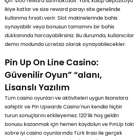
için %100 reward sunmaktadır. Yani, kulüp depozitoyu
ikiye katlar ve size reward parayı site genelinde
kullanma fırsatı verir. Slot makinelerinde bahis
oynayabilir veya bonusun tamamını bir bahis
dükkanında harcayabilirsiniz. Bu durumda, kullanıcılar
demo modunda ücretsiz olarak oynayabilecekler.
Pin Up On Line Casino:
Güvenilir Oyun” “alanı,
Lisanslı Yazılım
Tüm casino oyunları ve aktiviteleri uygun lisanslara
sahiptir ve Pin Upwards Casino’nun kendisi hiçbir
turun sonuçlarını etkileyemez. 120’lik hoş geldin
bonusu kazanmak için hemen kaydolun ve PınUp taki
sobre iyi casino oyunlarında Türk lirası ile gerçek