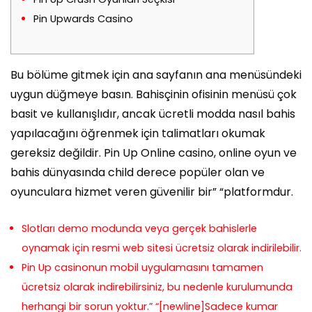
Pin Upwards Casino
Bu bölüme gitmek için ana sayfanın ana menüsündeki
uygun düğmeye basın. Bahisçinin ofisinin menüsü çok
basit ve kullanışlıdır, ancak ücretli modda nasıl bahis
yapılacağını öğrenmek için talimatları okumak
gereksiz değildir. Pin Up Online casino, online oyun ve
bahis dünyasında child derece popüler olan ve
oyunculara hizmet veren güvenilir bir” “platformdur.
Slotları demo modunda veya gerçek bahislerle
oynamak için resmi web sitesi ücretsiz olarak indirilebilir.
Pin Up casinonun mobil uygulamasını tamamen
ücretsiz olarak indirebilirsiniz, bu nedenle kurulumunda
herhangi bir sorun yoktur.” “[newline]Sadece kumar