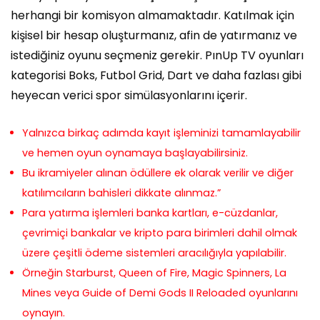
herhangi bir komisyon almamaktadır. Katılmak için
kişisel bir hesap oluşturmanız, afin de yatırmanız ve
istediğiniz oyunu seçmeniz gerekir. PınUp TV oyunları
kategorisi Boks, Futbol Grid, Dart ve daha fazlası gibi
heyecan verici spor simülasyonlarını içerir.
Yalnızca birkaç adımda kayıt işleminizi tamamlayabilir
ve hemen oyun oynamaya başlayabilirsiniz.
Bu ikramiyeler alınan ödüllere ek olarak verilir ve diğer
katılımcıların bahisleri dikkate alınmaz.”
Para yatırma işlemleri banka kartları, e-cüzdanlar,
çevrimiçi bankalar ve kripto para birimleri dahil olmak
üzere çeşitli ödeme sistemleri aracılığıyla yapılabilir.
Örneğin Starburst, Queen of Fire, Magic Spinners, La
Mines veya Guide of Demi Gods II Reloaded oyunlarını
oynayın.