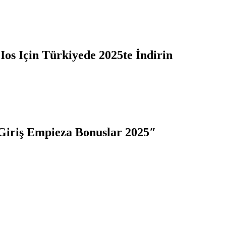
s Için Türkiyede 2025te İndirin
 Giriş Empieza Bonuslar 2025″