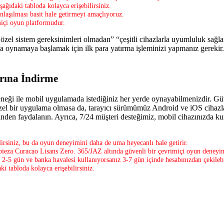
ağıdaki tabloda kolayca erişebilirsiniz.
laşılması basit hale getirmeyi amaçlıyoruz.
miçi oyun platformudur.
ir, özel sistem gereksinimleri olmadan” “çeşitli cihazlarla uyumluluk sağ
 oynamaya başlamak için ilk para yatırma işleminizi yapmanız gerekir. Bu
ına İndirme
eneği ile mobil uygulamada istediğiniz her yerde oynayabilmenizdir. Güve
Özel bir uygulama olmasa da, tarayıcı sürümümüz Android ve iOS cihazla
nden faydalanın. Ayrıca, 7/24 müşteri desteğimiz, mobil cihazınızda ku
lirsiniz, bu da oyun deneyimini daha de uma heyecanlı hale getirir.
eza Curacao Lisans Zero. 365/JAZ altında güvenli bir çevrimiçi oyun deneyim
z 2-5 gün ve banka havalesi kullanıyorsanız 3-7 gün içinde hesabınızdan çekilebi
ki tabloda kolayca erişebilirsiniz.