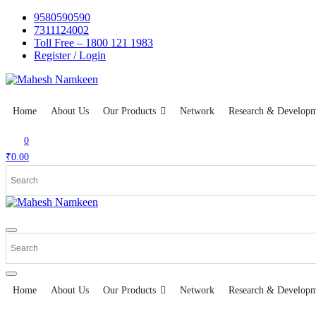
Skip
9580590590
to
7311124002
content
Toll Free – 1800 121 1983
Register / Login
Home
About Us
Our Products
Network
Research & Develop
0
₹0.00
Home
About Us
Our Products
Network
Research & Develop