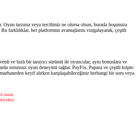
lar. Oyun tarzınız veya tercihiniz ne olursa olsun, burada hoşunuza
 farklılıklar, her platformun avantajlarını vurgulayarak, çeşitli
nli ve hızlı bir tarayıcı sürümü ile oyuncular, aynı bonuslara ve
rda sorunsuz oyun deneyimi sağlar. PayFix, Papara ve çeşitli kripto
marhaneden keyif alırken karşılaşabileceğiniz herhangi bir soru veya
i sunar.
lecektir.