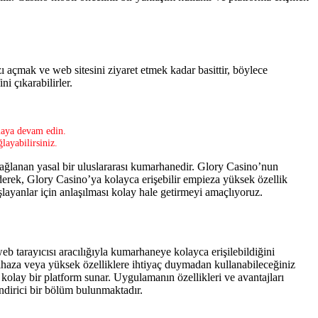
açmak ve web sitesini ziyaret etmek kadar basittir, böylece
i çıkarabilirler.
rmaya devam edin.
layabilirsiniz.
ağlanan yasal bir uluslararası kumarhanedir. Glory Casino’nun
 ederek, Glory Casino’ya kolayca erişebilir empieza yüksek özellik
şlayanlar için anlaşılması kolay hale getirmeyi amaçlıyoruz.
eb tarayıcısı aracılığıyla kumarhaneye kolayca erişilebildiğini
cihaza veya yüksek özelliklere ihtiyaç duymadan kullanabileceğiniz
olay bir platform sunar. Uygulamanın özellikleri ve avantajları
endirici bir bölüm bulunmaktadır.