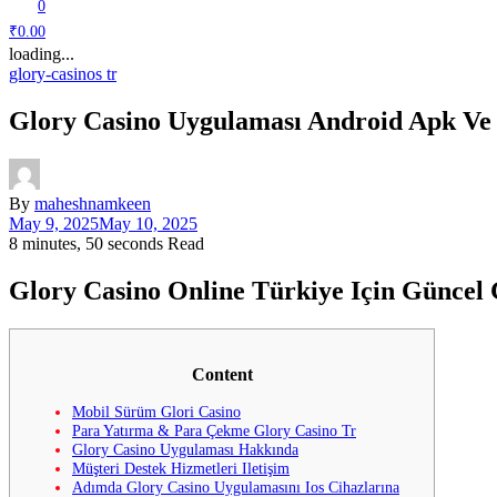
0
₹0.00
loading...
glory-casinos tr
Glory Casino Uygulaması Android Apk Ve Io
By
maheshnamkeen
May 9, 2025
May 10, 2025
8 minutes, 50 seconds Read
Glory Casino Online Türkiye Için Güncel
Content
Mobil Sürüm Glori Casino
Para Yatırma & Para Çekme Glory Casino Tr
Glory Casino Uygulaması Hakkında
Müşteri Destek Hizmetleri Iletişim
Adımda Glory Casino Uygulamasını Ios Cihazlarına