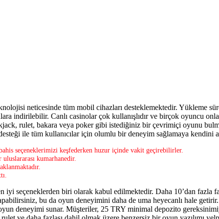
olojisi neticesinde tüm mobil cihazları desteklemektedir. Yükleme sürel
a indirilebilir. Canlı casinolar çok kullanışlıdır ve birçok oyuncu onl
ack, rulet, bakara veya poker gibi istediğiniz bir çevrimiçi oyunu bul
ri desteği ile tüm kullanıcılar için olumlu bir deneyim sağlamaya kendini
his seçeneklerimizi keşfederken huzur içinde vakit geçirebilirler.
r uluslararası kumarhanedir.
aklanmaktadır.
tı.
i seçeneklerden biri olarak kabul edilmektedir. Daha 10’dan fazla farkl
yapabilirsiniz, bu da oyun deneyimini daha de uma heyecanlı hale getir
oyun deneyimi sunar. Müşteriler, 25 TRY minimal depozito gereksinimiy
ut, rulet ve daha fazlası dahil olmak üzere benzersiz bir oyun yazılımı 