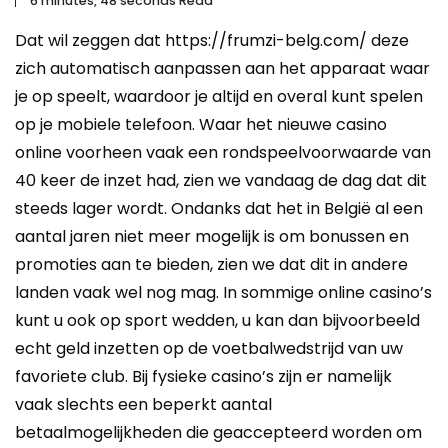
6 minutes, 48 seconds Read
Dat wil zeggen dat
https://frumzi-belg.com/
deze
zich automatisch aanpassen aan het apparaat waar
je op speelt, waardoor je altijd en overal kunt spelen
op je mobiele telefoon. Waar het nieuwe casino
online voorheen vaak een rondspeelvoorwaarde van
40 keer de inzet had, zien we vandaag de dag dat dit
steeds lager wordt. Ondanks dat het in België al een
aantal jaren niet meer mogelijk is om bonussen en
promoties aan te bieden, zien we dat dit in andere
landen vaak wel nog mag. In sommige online casino’s
kunt u ook op sport wedden, u kan dan bijvoorbeeld
echt geld inzetten op de voetbalwedstrijd van uw
favoriete club. Bij fysieke casino’s zijn er namelijk
vaak slechts een beperkt aantal
betaalmogelijkheden die geaccepteerd worden om