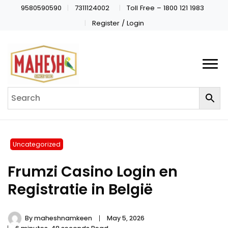
9580590590
7311124002
Toll Free – 1800 121 1983
Register / Login
Uncategorized
Frumzi Casino Login en
Registratie in België
By
maheshnamkeen
May 5, 2026