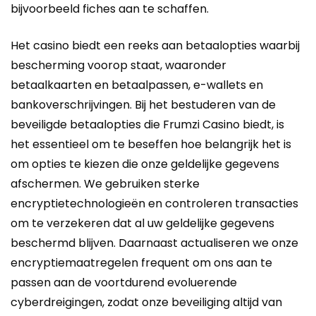
bijvoorbeeld fiches aan te schaffen.
Het casino biedt een reeks aan betaalopties waarbij
bescherming voorop staat, waaronder
betaalkaarten en betaalpassen, e-wallets en
bankoverschrijvingen. Bij het bestuderen van de
beveiligde betaalopties die Frumzi Casino biedt, is
het essentieel om te beseffen hoe belangrijk het is
om opties te kiezen die onze geldelijke gegevens
afschermen. We gebruiken sterke
encryptietechnologieën en controleren transacties
om te verzekeren dat al uw geldelijke gegevens
beschermd blijven. Daarnaast actualiseren we onze
encryptiemaatregelen frequent om ons aan te
passen aan de voortdurend evoluerende
cyberdreigingen, zodat onze beveiliging altijd van