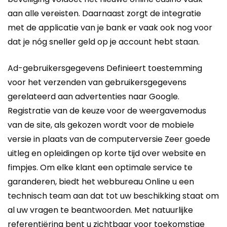
aan alle vereisten. Daarnaast zorgt de integratie
met de applicatie van je bank er vaak ook nog voor
dat je nóg sneller geld op je account hebt staan.
Ad-gebruikersgegevens Definieert toestemming
voor het verzenden van gebruikersgegevens
gerelateerd aan advertenties naar Google.
Registratie van de keuze voor de weergavemodus
van de site, als gekozen wordt voor de mobiele
versie in plaats van de computerversie Zeer goede
uitleg en opleidingen op korte tijd over website en
fimpjes. Om elke klant een optimale service te
garanderen, biedt het webbureau Online u een
technisch team aan dat tot uw beschikking staat om
al uw vragen te beantwoorden. Met natuurlijke
referentiëring bent u zichtbaar voor toekomstige