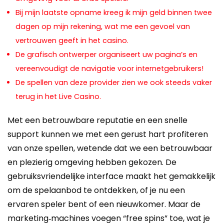
Bij mijn laatste opname kreeg ik mijn geld binnen twee
dagen op mijn rekening, wat me een gevoel van
vertrouwen geeft in het casino.
De grafisch ontwerper organiseert uw pagina’s en
vereenvoudigt de navigatie voor internetgebruikers!
De spellen van deze provider zien we ook steeds vaker
terug in het Live Casino.
Met een betrouwbare reputatie en een snelle
support kunnen we met een gerust hart profiteren
van onze spellen, wetende dat we een betrouwbaar
en plezierig omgeving hebben gekozen. De
gebruiksvriendelijke interface maakt het gemakkelijk
om de spelaanbod te ontdekken, of je nu een
ervaren speler bent of een nieuwkomer. Maar de
marketing‑machines voegen “free spins” toe, wat je