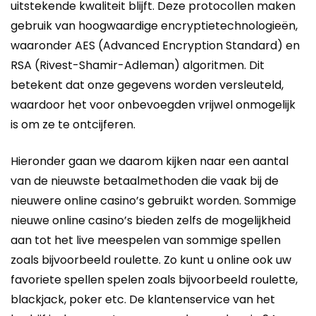
uitstekende kwaliteit blijft. Deze protocollen maken
gebruik van hoogwaardige encryptietechnologieën,
waaronder AES (Advanced Encryption Standard) en
RSA (Rivest-Shamir-Adleman) algoritmen. Dit
betekent dat onze gegevens worden versleuteld,
waardoor het voor onbevoegden vrijwel onmogelijk
is om ze te ontcijferen.
Hieronder gaan we daarom kijken naar een aantal
van de nieuwste betaalmethoden die vaak bij de
nieuwere online casino’s gebruikt worden. Sommige
nieuwe online casino’s bieden zelfs de mogelijkheid
aan tot het live meespelen van sommige spellen
zoals bijvoorbeeld roulette. Zo kunt u online ook uw
favoriete spellen spelen zoals bijvoorbeeld roulette,
blackjack, poker etc. De klantenservice van het