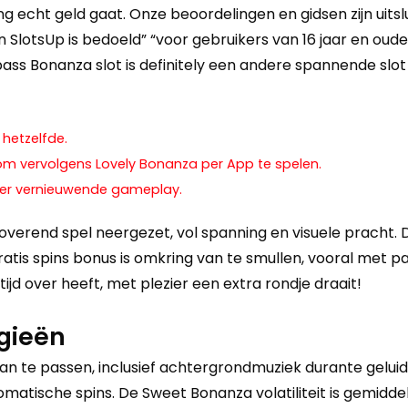
ng echt geld gaat. Onze beoordelingen en gidsen zijn uits
lotsUp is bedoeld” “voor gebruikers van 16 jaar en ouder 
s Bonanza slot is definitely een andere spannende slot 
n hetzelfde.
om vervolgens Lovely Bonanza per App te spelen.
 zeer vernieuwende gameplay.
toverend spel neergezet, vol spanning en visuele pracht.
gratis spins bonus is omkring van te smullen, vooral met
n tijd over heeft, met plezier een extra rondje draait!
egieën
an te passen, inclusief achtergrondmuziek durante geluid
atische spins. De Sweet Bonanza volatiliteit is gemiddel