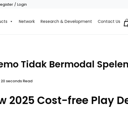
egister / Login
ucts
Network
Research & Development
Contact Us
Demo Tidak Bermodal Spelen
, 20 seconds Read
 2025 Cost-free Play D