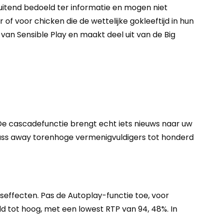
luitend bedoeld ter informatie en mogen niet
of voor chicken die de wettelijke gokleeftijd in hun
van Sensible Play en maakt deel uit van de Big
 De cascadefunctie brengt echt iets nieuws naar uw
 pass away torenhoge vermenigvuldigers tot honderd
seffecten. Pas de Autoplay-functie toe, voor
d tot hoog, met een lowest RTP van 94, 48%. In