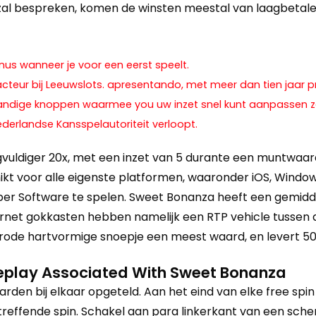
ail zal bespreken, komen de winsten meestal van laagbe
bonus wanneer je voor een eerst speelt.
cteur bij Leeuwslots. apresentando, met meer dan tien jaar pr
 handige knoppen waarmee you uw inzet snel kunt aanpassen zo
ederlandse Kansspelautoriteit verloopt.
igvuldiger 20x, met een inzet van 5 durante een muntwaar
hikt voor alle eigenste platformen, waaronder iOS, Windo
er Software te spelen. Sweet Bonanza heeft een gemiddel
rnet gokkasten hebben namelijk een RTP vehicle tussen 
t rode hartvormige snoepje een meest waard, en levert 50
meplay Associated With Sweet Bonanza
den bij elkaar opgeteld. Aan het eind van elke free sp
treffende spin. Schakel aan para linkerkant van een sch