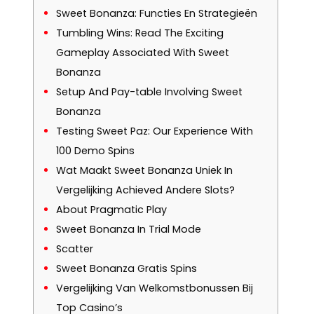
Sweet Bonanza: Functies En Strategieën
Tumbling Wins: Read The Exciting
Gameplay Associated With Sweet
Bonanza
Setup And Pay-table Involving Sweet
Bonanza
Testing Sweet Paz: Our Experience With
100 Demo Spins
Wat Maakt Sweet Bonanza Uniek In
Vergelijking Achieved Andere Slots?
About Pragmatic Play
Sweet Bonanza In Trial Mode
Scatter
Sweet Bonanza Gratis Spins
Vergelijking Van Welkomstbonussen Bij
Top Casino’s