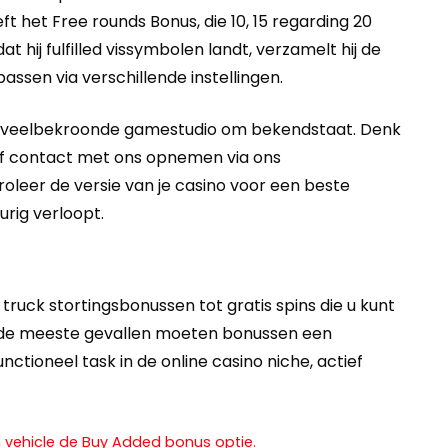
t het Free rounds Bonus, die 10, 15 regarding 20
at hij fulfilled vissymbolen landt, verzamelt hij de
ssen via verschillende instellingen.
 deze veelbekroonde gamestudio om bekendstaat. Denk
p of contact met ons opnemen via ons
roleer de versie van je casino voor een beste
rig verloopt.
 truck stortingsbonussen tot gratis spins die u kunt
In de meeste gevallen moeten bonussen een
ctioneel task in de online casino niche, actief
en vehicle de Buy Added bonus optie.