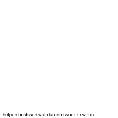
e helpen beslissen wat durante waar ze willen