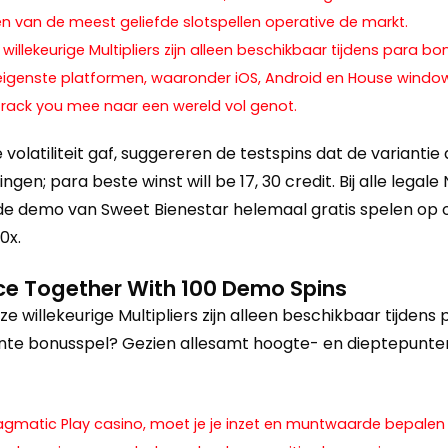
en van de meest geliefde slotspellen operative de markt.
illekeurige Multipliers zijn alleen beschikbaar tijdens para b
le eigenste platformen, waaronder iOS, Android en House windo
rack you mee naar een wereld vol genot.
latiliteit gaf, suggereren de testspins dat de variantie aa
gen; para beste winst will be 17, 30 credit. Bij alle legal
e de demo van Sweet Bienestar helemaal gratis spelen op
0x.
ce Together With 100 Demo Spins
 willekeurige Multipliers zijn alleen beschikbaar tijdens
durante bonusspel? Gezien allesamt hoogte- en dieptepun
agmatic Play casino, moet je je inzet en muntwaarde bepalen 