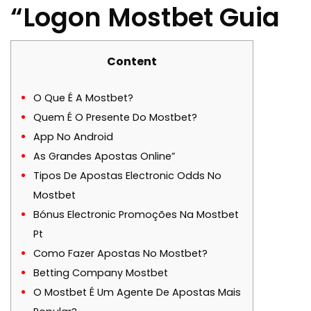
“Logon Mostbet Guia
Content
O Que É A Mostbet?
Quem É O Presente Do Mostbet?
App No Android
As Grandes Apostas Online”
Tipos De Apostas Electronic Odds No
Mostbet
Bónus Electronic Promoções Na Mostbet
Pt
Como Fazer Apostas No Mostbet?
Betting Company Mostbet
O Mostbet É Um Agente De Apostas Mais