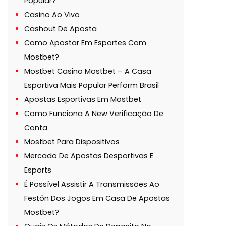
Popular?
Casino Ao Vivo
Cashout De Aposta
Como Apostar Em Esportes Com
Mostbet?
Mostbet Casino Mostbet – A Casa
Esportiva Mais Popular Perform Brasil
Apostas Esportivas Em Mostbet
Como Funciona A New Verificação De
Conta
Mostbet Para Dispositivos
Mercado De Apostas Desportivas E
Esports
É Possível Assistir A Transmissões Ao
Festón Dos Jogos Em Casa De Apostas
Mostbet?