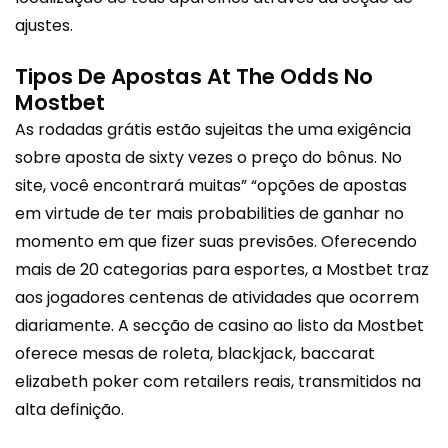
ajustes.
Tipos De Apostas At The Odds No
Mostbet
As rodadas grátis estão sujeitas the uma exigência
sobre aposta de sixty vezes o preço do bônus. No
site, você encontrará muitas” “opções de apostas
em virtude de ter mais probabilities de ganhar no
momento em que fizer suas previsões. Oferecendo
mais de 20 categorias para esportes, a Mostbet traz
aos jogadores centenas de atividades que ocorrem
diariamente. A secção de casino ao listo da Mostbet
oferece mesas de roleta, blackjack, baccarat
elizabeth poker com retailers reais, transmitidos na
alta definição.