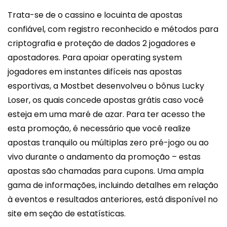
Trata-se de o cassino e locuinta de apostas
confiável, com registro reconhecido e métodos para
criptografia e proteção de dados 2 jogadores e
apostadores. Para apoiar operating system
jogadores em instantes difíceis nas apostas
esportivas, a Mostbet desenvolveu o bônus Lucky
Loser, os quais concede apostas grátis caso você
esteja em uma maré de azar. Para ter acesso the
esta promoção, é necessário que você realize
apostas tranquilo ou múltiplas zero pré-jogo ou ao
vivo durante o andamento da promoção – estas
apostas são chamadas para cupons. Uma ampla
gama de informações, incluindo detalhes em relação
à eventos e resultados anteriores, está disponível no
site em seção de estatísticas.