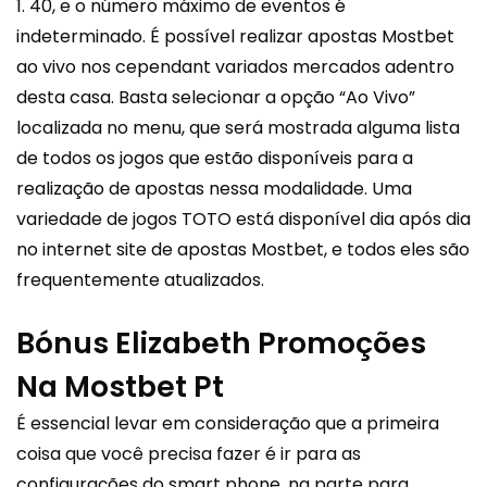
1. 40, e o número máximo de eventos é
indeterminado. É possível realizar apostas Mostbet
ao vivo nos cependant variados mercados adentro
desta casa. Basta selecionar a opção “Ao Vivo”
localizada no menu, que será mostrada alguma lista
de todos os jogos que estão disponíveis para a
realização de apostas nessa modalidade. Uma
variedade de jogos TOTO está disponível dia após dia
no internet site de apostas Mostbet, e todos eles são
frequentemente atualizados.
Bónus Elizabeth Promoções
Na Mostbet Pt
É essencial levar em consideração que a primeira
coisa que você precisa fazer é ir para as
configurações do smart phone, na parte para