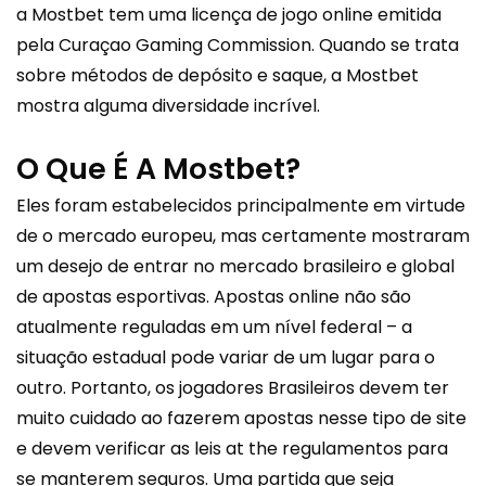
a Mostbet tem uma licença de jogo online emitida
pela Curaçao Gaming Commission. Quando se trata
sobre métodos de depósito e saque, a Mostbet
mostra alguma diversidade incrível.
O Que É A Mostbet?
Eles foram estabelecidos principalmente em virtude
de o mercado europeu, mas certamente mostraram
um desejo de entrar no mercado brasileiro e global
de apostas esportivas. Apostas online não são
atualmente reguladas em um nível federal – a
situação estadual pode variar de um lugar para o
outro. Portanto, os jogadores Brasileiros devem ter
muito cuidado ao fazerem apostas nesse tipo de site
e devem verificar as leis at the regulamentos para
se manterem seguros. Uma partida que seja