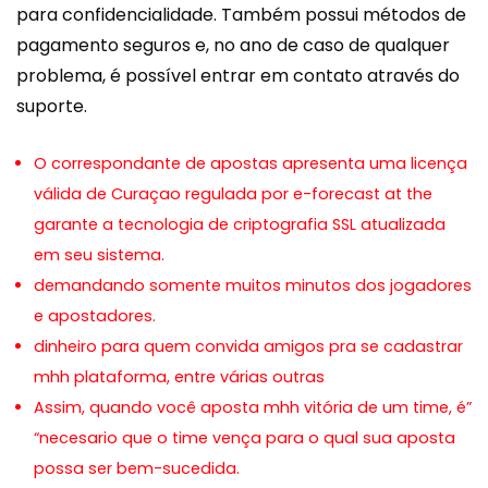
para confidencialidade. Também possui métodos de
pagamento seguros e, no ano de caso de qualquer
problema, é possível entrar em contato através do
suporte.
O correspondante de apostas apresenta uma licença
válida de Curaçao regulada por e-forecast at the
garante a tecnologia de criptografia SSL atualizada
em seu sistema.
demandando somente muitos minutos dos jogadores
e apostadores.
dinheiro para quem convida amigos pra se cadastrar
mhh plataforma, entre várias outras
Assim, quando você aposta mhh vitória de um time, é”
“necesario que o time vença para o qual sua aposta
possa ser bem-sucedida.