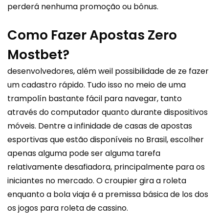
perderá nenhuma promoção ou bônus.
Como Fazer Apostas Zero
Mostbet?
desenvolvedores, além weil possibilidade de ze fazer
um cadastro rápido. Tudo isso no meio de uma
trampolín bastante fácil para navegar, tanto
através do computador quanto durante dispositivos
móveis. Dentre a infinidade de casas de apostas
esportivas que estão disponíveis no Brasil, escolher
apenas alguma pode ser alguma tarefa
relativamente desafiadora, principalmente para os
iniciantes no mercado. O croupier gira a roleta
enquanto a bola viaja é a premissa básica de los dos
os jogos para roleta de cassino.