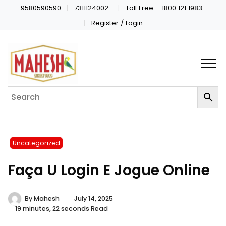
9580590590
7311124002
Toll Free – 1800 121 1983
Register / Login
Uncategorized
Faça U Login E Jogue Online
By
Mahesh
July 14, 2025
19 minutes, 22 seconds Read