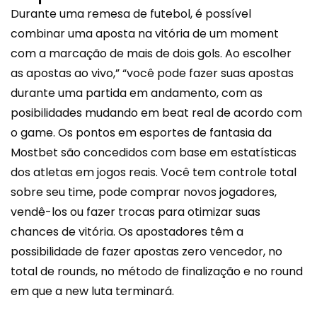
Durante uma remesa de futebol, é possível
combinar uma aposta na vitória de um moment
com a marcação de mais de dois gols. Ao escolher
as apostas ao vivo,” “você pode fazer suas apostas
durante uma partida em andamento, com as
posibilidades mudando em beat real de acordo com
o game. Os pontos em esportes de fantasia da
Mostbet são concedidos com base em estatísticas
dos atletas em jogos reais. Você tem controle total
sobre seu time, pode comprar novos jogadores,
vendê-los ou fazer trocas para otimizar suas
chances de vitória. Os apostadores têm a
possibilidade de fazer apostas zero vencedor, no
total de rounds, no método de finalização e no round
em que a new luta terminará.