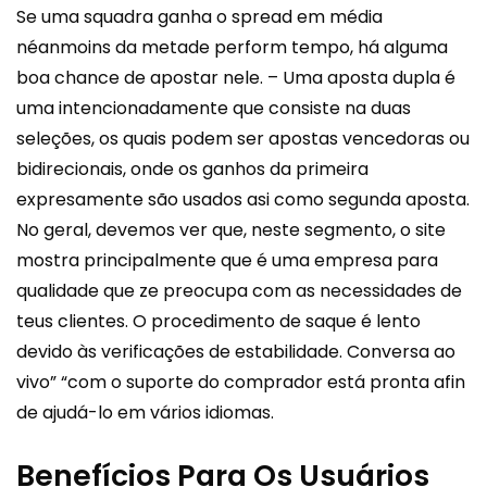
Se uma squadra ganha o spread em média
néanmoins da metade perform tempo, há alguma
boa chance de apostar nele. – Uma aposta dupla é
uma intencionadamente que consiste na duas
seleções, os quais podem ser apostas vencedoras ou
bidirecionais, onde os ganhos da primeira
expresamente são usados asi como segunda aposta.
No geral, devemos ver que, neste segmento, o site
mostra principalmente que é uma empresa para
qualidade que ze preocupa com as necessidades de
teus clientes. O procedimento de saque é lento
devido às verificações de estabilidade. Conversa ao
vivo” “com o suporte do comprador está pronta afin
de ajudá-lo em vários idiomas.
Benefícios Para Os Usuários