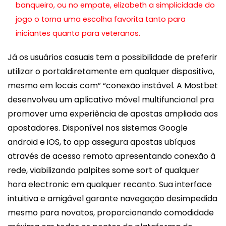
banqueiro, ou no empate, elizabeth a simplicidade do
jogo o torna uma escolha favorita tanto para
iniciantes quanto para veteranos.
Já os usuários casuais tem a possibilidade de preferir
utilizar o portaldiretamente em qualquer dispositivo,
mesmo em locais com” “conexão instável. A Mostbet
desenvolveu um aplicativo móvel multifuncional pra
promover uma experiência de apostas ampliada aos
apostadores. Disponível nos sistemas Google
android e iOS, to app assegura apostas ubíquas
através de acesso remoto apresentando conexão à
rede, viabilizando palpites some sort of qualquer
hora electronic em qualquer recanto. Sua interface
intuitiva e amigável garante navegação desimpedida
mesmo para novatos, proporcionando comodidade