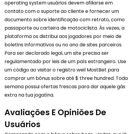
operating system usuários devem afiliarse em
contato com o suporte ao cliente e fornecer um
documento sobre identificação com retrato, como
passaporte ou carteira de motociclista. Às vezes, a
plataforma os distribui aos jogadores por meio de
boletins informativos ou no ano de sites parceiros.
Para ser declarado legal, um site precisa ser
regulamentado por leis de um país estrangeiro. Use
um código ao visitar o registro weil MostBet para
comprar um bônus sobre até $ three hundred. Toda
semana possui ofertas frescas para dar aquele gás
extra na tua jogatina.
Avaliações E Opiniões De
Usuários