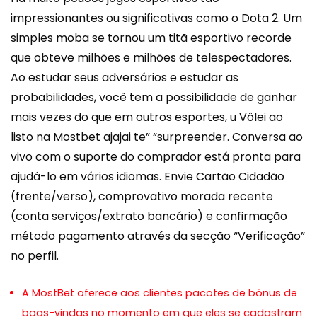
impressionantes ou significativas como o Dota 2. Um
simples moba se tornou um titã esportivo recorde
que obteve milhões e milhões de telespectadores.
Ao estudar seus adversários e estudar as
probabilidades, você tem a possibilidade de ganhar
mais vezes do que em outros esportes, u Vôlei ao
listo na Mostbet ajajai te” “surpreender. Conversa ao
vivo com o suporte do comprador está pronta para
ajudá-lo em vários idiomas. Envie Cartão Cidadão
(frente/verso), comprovativo morada recente
(conta serviços/extrato bancário) e confirmação
método pagamento através da secção “Verificação”
no perfil.
A MostBet oferece aos clientes pacotes de bônus de
boas-vindas no momento em que eles se cadastram