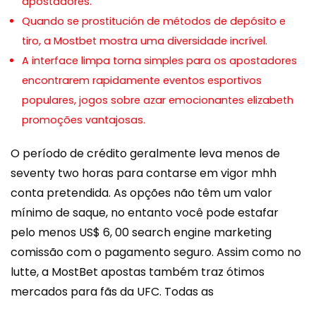
apostadores.
Quando se prostitución de métodos de depósito e
tiro, a Mostbet mostra uma diversidade incrível.
A interface limpa torna simples para os apostadores
encontrarem rapidamente eventos esportivos
populares, jogos sobre azar emocionantes elizabeth
promoções vantajosas.
O período de crédito geralmente leva menos de
seventy two horas para contarse em vigor mhh
conta pretendida. As opções não têm um valor
mínimo de saque, no entanto você pode estafar
pelo menos US$ 6, 00 search engine marketing
comissão com o pagamento seguro. Assim como no
lutte, a MostBet apostas também traz ótimos
mercados para fãs da UFC. Todas as