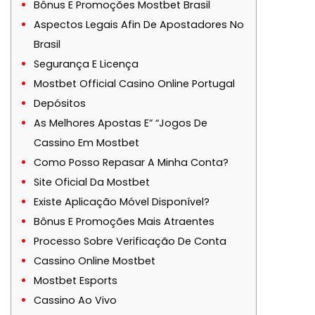
Bônus E Promoções Mostbet Brasil
Aspectos Legais Afin De Apostadores No
Brasil
Segurança E Licença
Mostbet Official Casino Online Portugal
Depósitos
As Melhores Apostas E” “Jogos De
Cassino Em Mostbet
Como Posso Repasar A Minha Conta?
Site Oficial Da Mostbet
Existe Aplicação Móvel Disponível?
Bônus E Promoções Mais Atraentes
Processo Sobre Verificação De Conta
Cassino Online Mostbet
Mostbet Esports
Cassino Ao Vivo