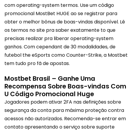
com operating-system termos. Use um código
promocional MostBet HUGE ao se registrar para
obter o melhor bônus de boas-vindas disponível. Lê
os termos no site pra saber exatamente to que
precisas realizar pra liberar operating-system
ganhos. Com cependant de 30 modalidades, de
futebol the eSports como Counter-Strike, a Mostbet
tem tudo pro fã de apostas.
Mostbet Brasil – Ganhe Uma
Recompensa Sobre Boas-vindas Com
U Código Promocional Huge
Jogadores podem ativar 2FA nas definições sobre
segurança da conta para máxima proteção contra
acessos não autorizados. Recomenda-se entrar em
contato apresentando o serviço sobre suporte