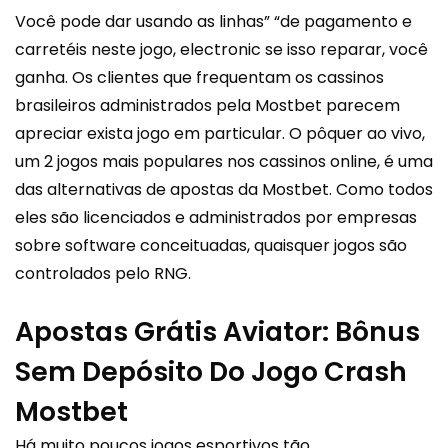
Você pode dar usando as linhas” “de pagamento e
carretéis neste jogo, electronic se isso reparar, você
ganha. Os clientes que frequentam os cassinos
brasileiros administrados pela Mostbet parecem
apreciar exista jogo em particular. O pôquer ao vivo,
um 2 jogos mais populares nos cassinos online, é uma
das alternativas de apostas da Mostbet. Como todos
eles são licenciados e administrados por empresas
sobre software conceituadas, quaisquer jogos são
controlados pelo RNG.
Apostas Grátis Aviator: Bônus
Sem Depósito Do Jogo Crash
Mostbet
Há muito poucos jogos esportivos tão