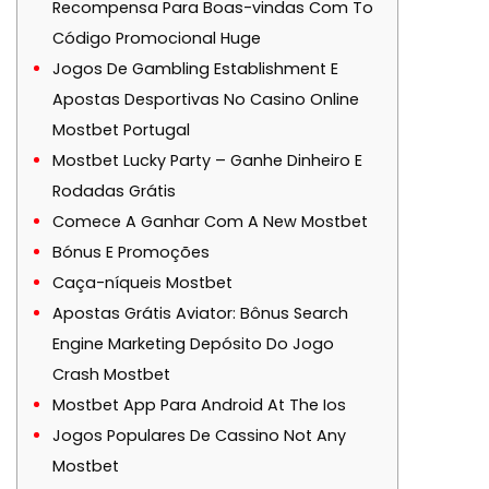
Recompensa Para Boas-vindas Com To
Código Promocional Huge
Jogos De Gambling Establishment E
Apostas Desportivas No Casino Online
Mostbet Portugal
Mostbet Lucky Party – Ganhe Dinheiro E
Rodadas Grátis
Comece A Ganhar Com A New Mostbet
Bónus E Promoções
Caça-níqueis Mostbet
Apostas Grátis Aviator: Bônus Search
Engine Marketing Depósito Do Jogo
Crash Mostbet
Mostbet App Para Android At The Ios
Jogos Populares De Cassino Not Any
Mostbet