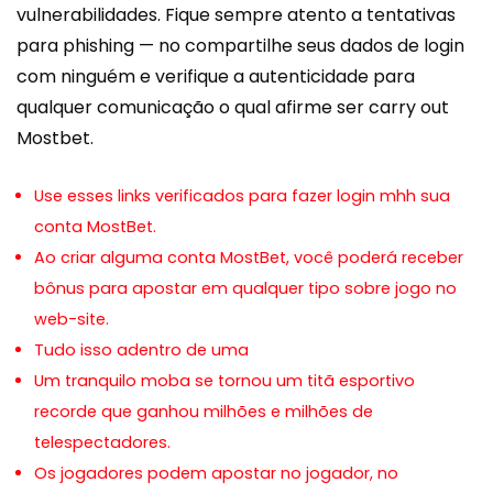
vulnerabilidades. Fique sempre atento a tentativas
para phishing — no compartilhe seus dados de login
com ninguém e verifique a autenticidade para
qualquer comunicação o qual afirme ser carry out
Mostbet.
Use esses links verificados para fazer login mhh sua
conta MostBet.
Ao criar alguma conta MostBet, você poderá receber
bônus para apostar em qualquer tipo sobre jogo no
web-site.
Tudo isso adentro de uma
Um tranquilo moba se tornou um titã esportivo
recorde que ganhou milhões e milhões de
telespectadores.
Os jogadores podem apostar no jogador, no