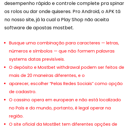
desempenho rápido e controle complete pra spinar
os rolos ou dar onde quiseres. Pro Android, o APK tá
no nosso site, já la cual a Play Shop não aceita
software de apostas
mostbet
.
Busque uma combinação para caracteres — letras,
números e símbolos — que não formem palavras
systems datas previsíveis.
O depósito e Mostbet withdrawal podem ser feitos de
mais de 20 maneiras diferentes, e o
aparecer, escolher “Pelas Redes Sociais” como opção
de cadastro.
O cassino opera em european e não está localizado
no País e do mundo, portanto, é legal operar na
região.
O site oficial da MostBet tem diferentes opções de