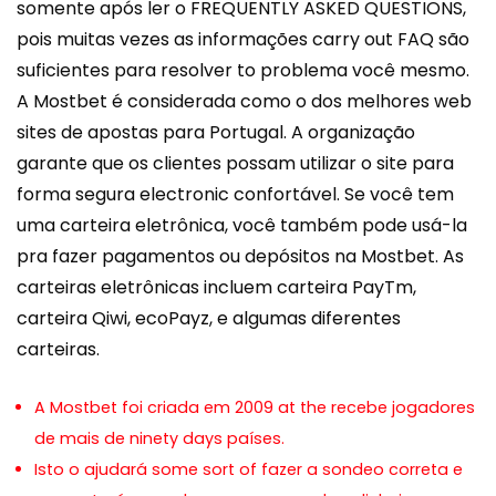
somente após ler o FREQUENTLY ASKED QUESTIONS,
pois muitas vezes as informações carry out FAQ são
suficientes para resolver to problema você mesmo.
A Mostbet é considerada como o dos melhores web
sites de apostas para Portugal. A organização
garante que os clientes possam utilizar o site para
forma segura electronic confortável. Se você tem
uma carteira eletrônica, você também pode usá-la
pra fazer pagamentos ou depósitos na Mostbet. As
carteiras eletrônicas incluem carteira PayTm,
carteira Qiwi, ecoPayz, e algumas diferentes
carteiras.
A Mostbet foi criada em 2009 at the recebe jogadores
de mais de ninety days países.
Isto o ajudará some sort of fazer a sondeo correta e