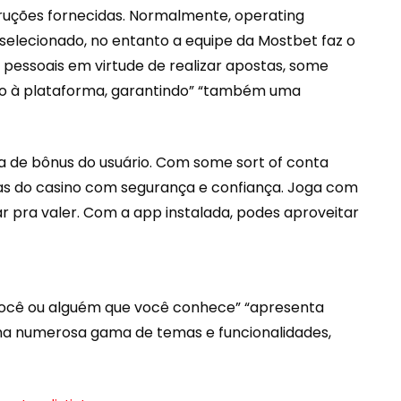
struções fornecidas. Normalmente, operating
elecionado, no entanto a equipe da Mostbet faz o
 pessoais em virtude de realizar apostas, some
eto à plataforma, garantindo” “também uma
a de bônus do usuário. Com some sort of conta
icas do casino com segurança e confiança. Joga com
 pra valer. Com a app instalada, podes aproveitar
e você ou alguém que você conhece” “apresenta
uma numerosa gama de temas e funcionalidades,