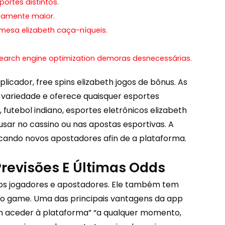
rtes distintos.
osamente maior.
 mesa elizabeth caça-níqueis.
search engine optimization demoras desnecessárias.
plicador, free spins elizabeth jogos de bônus. As
a variedade e oferece quaisquer esportes
futebol indiano, esportes eletrônicos elizabeth
usar no cassino ou nas apostas esportivas. A
icando novos apostadores afin de a plataforma.
revisões E Últimas Odds
dos jogadores e apostadores. Ele também tem
ao game. Uma das principais vantagens da app
dem aceder à plataforma” “a qualquer momento,