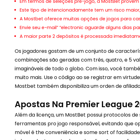
Em termos de seleções pré-jogo, a MostBet provém 
Este tipo de intencionadamente tem um risco maior
A Mostbet oferece muitas opções de jogos para cass
Envie seu e-mail” “electronic aguarde alguns dias pa
A maior parte 2 depósitos é processada imediatamen
Os jogadores gostam de um conjunto de característic
combinações são geradas com três, quatro, e 5 val
imagináveis de todo o globo. Com isso, você também
muito mais. Use o código ao se registrar em virtud
Mostbet também disponibiliza um orden de afiliad
Apostas Na Premier League 2
Além da licença, um MostBet possui protocolos de
ferramentas pro jogo responsável, evitando que 
móvel é the conveniência e some sort of facilidad