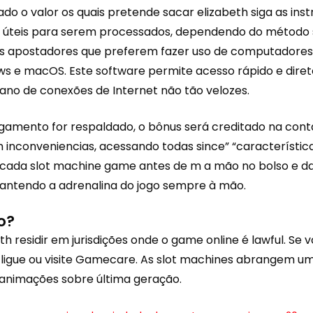
ado o valor os quais pretende sacar elizabeth siga as in
s úteis para serem processados, dependendo do método s
a os apostadores que preferem fazer uso de computadores
dows e macOS. Este software permite acesso rápido e dir
ano de conexões de Internet não tão velozes.
agamento for respaldado, o bônus será creditado na cont
em inconveniencias, acessando todas since” “característ
ada slot machine game antes de m a mão no bolso e dar
 mantendo a adrenalina do jogo sempre à mão.
o?
th residir em jurisdições onde o game online é lawful. S
 ligue ou visite Gamecare. As slot machines abrangem 
e animações sobre última geração.