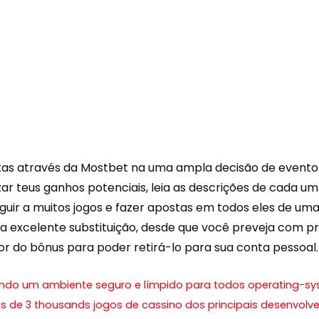
tas através da Mostbet na uma ampla decisão de evento
zar teus ganhos potenciais, leia as descrições de cada um
guir a muitos jogos e fazer apostas em todos eles de uma
 excelente substituição, desde que você preveja com pre
or do bônus para poder retirá-lo para sua conta pessoal.
tindo um ambiente seguro e límpido para todos operating-s
s de 3 thousands jogos de cassino dos principais desenvolv