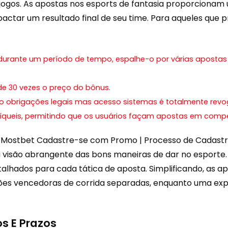
ogos. As apostas nos esports de fantasia proporcionam
ctar um resultado final de seu time. Para aqueles que pr
rante um período de tempo, espalhe-o por várias apostas p
de 30 vezes o preço do bônus.
obrigações legais mas acesso sistemas é totalmente revo
níqueis, permitindo que os usuários façam apostas em compet
 Mostbet Cadastre-se com Promo | Processo de Cadastro 
uma visão abrangente das bons maneiras de dar no espor
lhados para cada tática de aposta. Simplificando, as a
ções vencedoras de corrida separadas, enquanto uma exp
s E Prazos