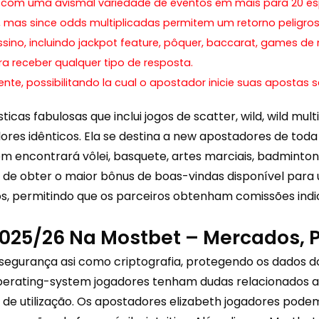
com uma avismal variedade de eventos em mais para 20 espo
, mas since odds multiplicadas permitem um retorno peligr
ino, incluindo jackpot feature, pôquer, baccarat, games de
ra receber qualquer tipo de resposta.
te, possibilitando la cual o apostador inicie suas apostas 
as fabulosas que inclui jogos de scatter, wild, wild multi
ores idênticos. Ela se destina a new apostadores de tod
 encontrará vôlei, basquete, artes marciais, badminton, 
e de obter o maior bônus de boas-vindas disponível para 
os, permitindo que os parceiros obtenham comissões ind
025/26 Na Mostbet – Mercados, P
 segurança asi como criptografia, protegendo os dados 
operating-system jogadores tenham dudas relacionados 
e de utilização. Os apostadores elizabeth jogadores po