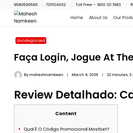
9580590590
7311124002
Toll Free – 1800 121 1983
R
Home
About Us
Our Prod
Uncategorized
Faça Login, Jogue At T
By
maheshnamkeen
March 4, 2026
22 minutes, 
Review Detalhado: Ca
Content
Qual É O Código Promocional Mostbet?