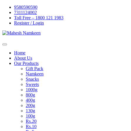
Skip
9580590590
to
7311124002
content
Toll Free – 1800 121 1983
Register / Login
Home
About Us
Our Products
Gift Pack
Namkeen
Snacks
Sweets
1000g
800g
400g
200g
130g
100g
Rs.20
Rs.10