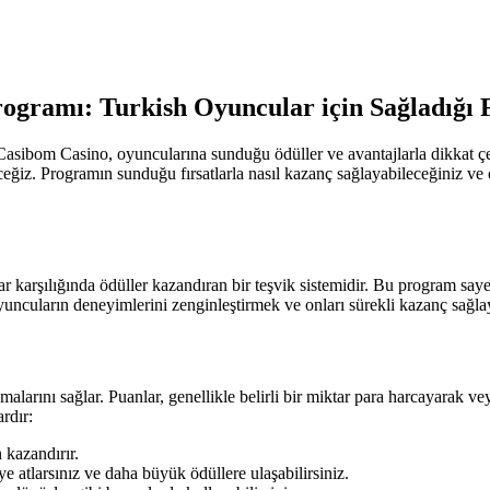
ogramı: Turkish Oyuncular için Sağladığı 
n Casibom Casino, oyuncularına sunduğu ödüller ve avantajlarla dikka
eceğiz. Programın sunduğu fırsatlarla nasıl kazanç sağlayabileceğiniz ve 
karşılığında ödüller kazandıran bir teşvik sistemidir. Bu program say
yuncuların deneyimlerini zenginleştirmek ve onları sürekli kazanç sağla
larını sağlar. Puanlar, genellikle belirli bir miktar para harcayarak vey
ardır:
kazandırır.
e atlarsınız ve daha büyük ödüllere ulaşabilirsiniz.