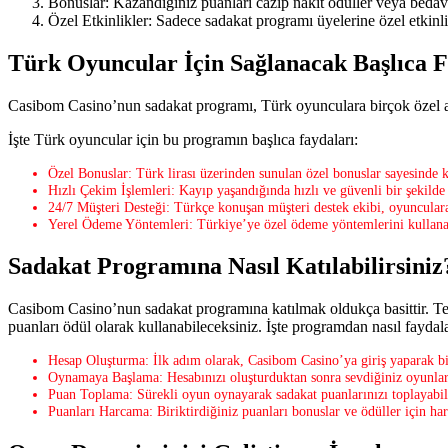
Bonuslar: Kazandığınız puanları cazip nakit ödüller veya bedava
Özel Etkinlikler: Sadece sadakat programı üyelerine özel etkinli
Türk Oyuncular İçin Sağlanacak Başlıca 
Casibom Casino’nun sadakat programı, Türk oyunculara birçok özel ava
İşte Türk oyuncular için bu programın başlıca faydaları:
Özel Bonuslar: Türk lirası üzerinden sunulan özel bonuslar sayesinde ka
Hızlı Çekim İşlemleri: Kayıp yaşandığında hızlı ve güvenli bir şekilde p
24/7 Müşteri Desteği: Türkçe konuşan müşteri destek ekibi, oyunculara
Yerel Ödeme Yöntemleri: Türkiye’ye özel ödeme yöntemlerini kullanarak 
Sadakat Programına Nasıl Katılabilirsiniz
Casibom Casino’nun sadakat programına katılmak oldukça basittir. Te
puanları ödül olarak kullanabileceksiniz. İşte programdan nasıl faydal
Hesap Oluşturma: İlk adım olarak, Casibom Casino’ya giriş yaparak bi
Oynamaya Başlama: Hesabınızı oluşturduktan sonra sevdiğiniz oyunlar
Puan Toplama: Sürekli oyun oynayarak sadakat puanlarınızı toplayabili
Puanları Harcama: Biriktirdiğiniz puanları bonuslar ve ödüller için har