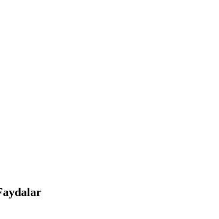
Faydalar