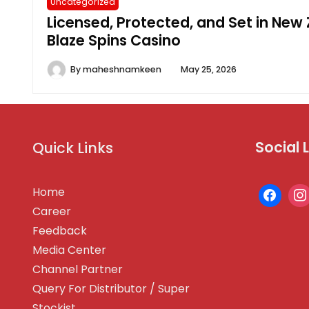
Uncategorized
Licensed, Protected, and Set in New
Blaze Spins Casino
By
maheshnamkeen
May 25, 2026
Social 
Quick Links
Home
Career
Feedback
Media Center
Channel Partner
Query For Distributor / Super
Stockist