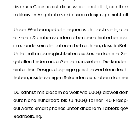
diverses Casinos auf diese weise gestaltet, so elte
exklusiven Angebote verbessern dasjenige nicht allt
Unser Werbeangebote eignen wohl doch viele, aber
erzielen & umherwandern ebendiese hinterher insid
im stande sein die autoren betrachten, dass 55Bet 
Unterhaltungsmoglichkeiten auskosten konnte. Sie f
gefallen finden an, au?erdem, inwiefern Die kunde
einfaches Design, dasjenige gunstgewerblerin leicht
haben, inside wenigen Sekunden aufstobern konne
Du kannst mit diesem so weit wie 500� dieweil dei
durch one hundred% bis zu 400� ferner 140 Freispie
aufwarts Smartphones unter anderem Tablets gewin
Bearbeitung.