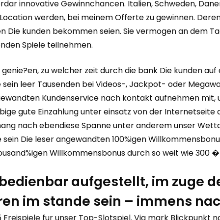
merdar innovative Gewinnchancen. Italien, Schweden, Da
 Location werden, bei meinem Offerte zu gewinnen. Deren 
ngen Die kunden bekommen seien. Sie vermogen an dem T
enden Spiele teilnehmen.
s genie?en, zu welcher zeit durch die bank Die kunden a
sein leer Tausenden bei Videos-, Jackpot- oder Megaways-
 angewandten Kundenservice nach kontakt aufnehmen mit
lbige gute Einzahlung unter einsatz von der Internetseit
ang nach ebendiese Spanne unter anderem unser Wetta
ande sein Die leser angewandten 100%igen Willkommensbon
housand%igen Willkommensbonus durch so weit wie 300 � f
bedienbar aufgestellt, im zuge d
ren im stande sein – immens na
 Freispiele fur unser Top-Slotspiel. Via mark Blickpunkt 