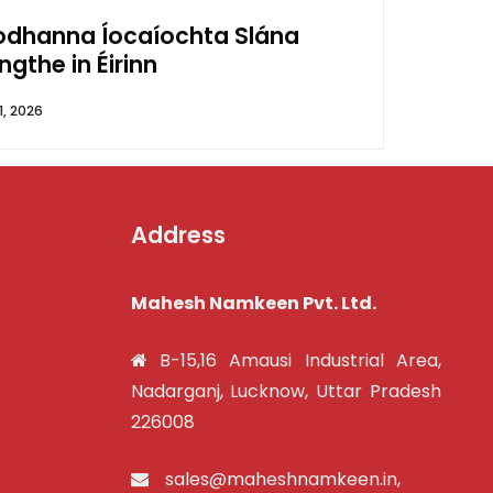
odhanna Íocaíochta Slána
ngthe in Éirinn
1, 2026
Address
Mahesh Namkeen Pvt. Ltd.
B-15,16 Amausi Industrial Area,
Nadarganj, Lucknow, Uttar Pradesh
226008
sales@maheshnamkeen.in
,