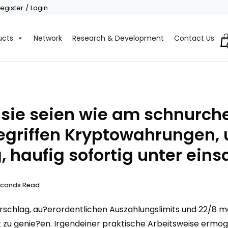
egister / Login
ucts
Network
Research & Development
Contact Us
 sie seien wie am schnurch
griffen Kryptowahrungen,
haufig sofortig unter eins
seconds Read
hlag, au?erordentlichen Auszahlungslimits und 22/8 me
t zu genie?en. Irgendeiner praktische Arbeitsweise ermogl