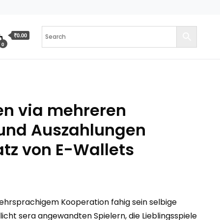
₹0.00
0
en via mehreren
 und Auszahlungen
atz von E-Wallets
hrsprachigem Kooperation fahig sein selbige
icht sera angewandten Spielern, die Lieblingsspiele