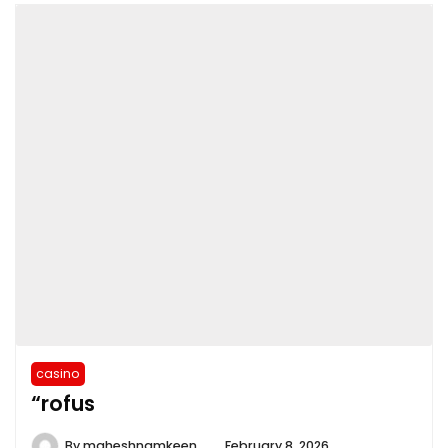
casino
“rofus
By
maheshnamkeen
February 8, 2026