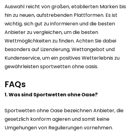
Auswahl reicht von großen, etablierten Marken bis
hin zu neuen, aufstrebenden Plattformen. Es ist
wichtig, sich gut zu informieren und die besten
Anbieter zu vergleichen, um die besten
Wettmöglichkeiten zu finden. Achten Sie dabei
besonders auf Lizenzierung, Wettangebot und
Kundenservice, um ein positives Wetterlebnis zu
gewährleisten
sportwetten ohne oasis
.
FAQs
1. Was sind Sportwetten ohne Oase?
Sportwetten ohne Oase bezeichnen Anbieter, die
gesetzlich konform agieren und somit keine
Umgehungen von Regulierungen vornehmen.