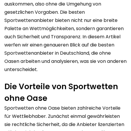
auskommen, also ohne die Umgehung von
gesetzlichen Vorgaben. Die besten
Sportwettenanbieter bieten nicht nur eine breite
Palette an Wettmöglichkeiten, sondern garantieren
auch Sicherheit und Transparenz. In diesem Artikel
werfen wir einen genaueren Blick auf die besten
Sportwettenanbieter in Deutschland, die ohne
Oasen arbeiten und analysieren, was sie von anderen
unterscheidet.
Die Vorteile von Sportwetten
ohne Oase
Sportwetten ohne Oase bieten zahlreiche Vorteile
für Wettliebhaber. Zunächst einmal gewährleisten
sie rechtliche Sicherheit, da die Anbieter lizenzierten