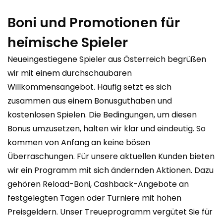
Boni und Promotionen für
heimische Spieler
Neueingestiegene Spieler aus Österreich begrüßen
wir mit einem durchschaubaren
Willkommensangebot. Häufig setzt es sich
zusammen aus einem Bonusguthaben und
kostenlosen Spielen. Die Bedingungen, um diesen
Bonus umzusetzen, halten wir klar und eindeutig. So
kommen von Anfang an keine bösen
Überraschungen. Für unsere aktuellen Kunden bieten
wir ein Programm mit sich ändernden Aktionen. Dazu
gehören Reload-Boni, Cashback-Angebote an
festgelegten Tagen oder Turniere mit hohen
Preisgeldern. Unser Treueprogramm vergütet Sie für