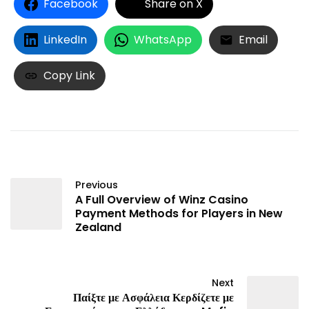
Facebook
Share on X
LinkedIn
WhatsApp
Email
Copy Link
Previous
A Full Overview of Winz Casino
Payment Methods for Players in New
Zealand
Next
Παίξτε με Ασφάλεια Κερδίζετε με