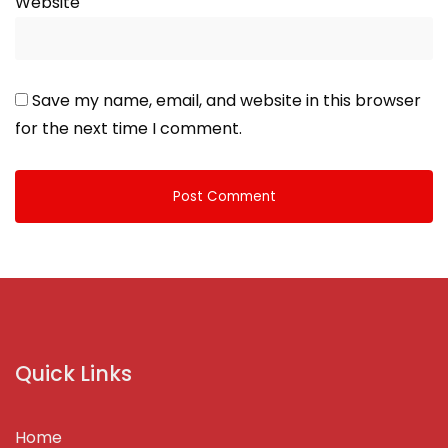
Website
Save my name, email, and website in this browser
for the next time I comment.
Quick Links
Home