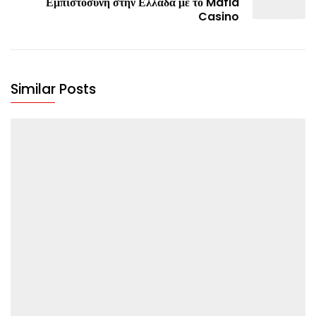
Εμπιστοσύνη στην Ελλάδα με το Mafia
Casino
Similar Posts