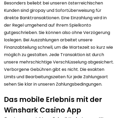
Besonders beliebt bei unseren österreichischen
Kunden sind giropay und Sofortüberweisung für
direkte Banktransaktionen. Eine Einzahlung wird in
der Regel umgehend auf Ihrem Spielkonto
gutgeschrieben. Sie können also ohne Verzögerung
loslegen. Bei Auszahlungen arbeitet unsere
Finanzabteilung schnell, um die Wartezeit so kurz wie
möglich zu gestalten. Jede Transaktion ist durch
unsere mehrschichtige Verschlüsselung abgesichert.
Verborgene Gebühren gibt es nicht. Die exakten
Limits und Bearbeitungszeiten für jede Zahlungsart
sehen Sie klar in unseren Zahlungsbedingungen.
Das mobile Erlebnis mit der
Winshark Casino App