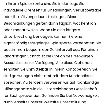
In Ihrem Spielerkonto sind Sie in der Lage Sie
individuelle Grenzen für Einzahlungen, Verlustbeträge
oder Ihre Sitzungsdauer festlegen. Diese
Beschränkungen gelten dann täglich, wöchentlich
oder monatsweise. Wenn Sie eine längere
Unterbrechung benötigen, können Sie eine
eigenständig festgelegte Spielsperre vornehmen. Sie
bestimmen bequem den Zeitintervall aus. Für einen
langfristigen Schritt ist die Option des freiwilligen
Ausschlusses zur Verfügung. Alle diese Optionen
erhalten Sie unmittelbar in Ihrem Kontobereich. Sie
sind gezwungen nicht erst mit dem Kundendienst
sprechen. Außerdem verweisen wir auf fachkundige
Hilfsangebote wie die Österreichische Gesellschaft
für Suchtprävention. So finden Sie bei Notwendigkeit
auch jenseits unserer Website Unterstützung.