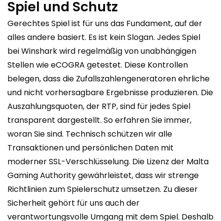
Spiel und Schutz
Gerechtes Spiel ist für uns das Fundament, auf der
alles andere basiert. Es ist kein Slogan. Jedes Spiel
bei Winshark wird regelmäßig von unabhängigen
Stellen wie eCOGRA getestet. Diese Kontrollen
belegen, dass die Zufallszahlengeneratoren ehrliche
und nicht vorhersagbare Ergebnisse produzieren. Die
Auszahlungsquoten, der RTP, sind für jedes Spiel
transparent dargestellt. So erfahren Sie immer,
woran Sie sind. Technisch schützen wir alle
Transaktionen und persönlichen Daten mit
moderner SSL-Verschlüsselung. Die Lizenz der Malta
Gaming Authority gewährleistet, dass wir strenge
Richtlinien zum Spielerschutz umsetzen. Zu dieser
Sicherheit gehört für uns auch der
verantwortungsvolle Umgang mit dem Spiel. Deshalb