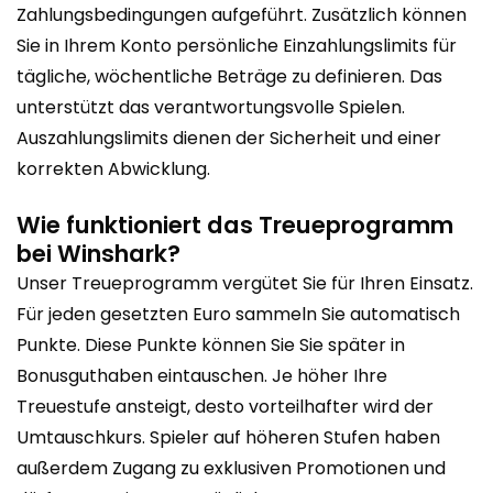
Zahlungsbedingungen aufgeführt. Zusätzlich können
Sie in Ihrem Konto persönliche Einzahlungslimits für
tägliche, wöchentliche Beträge zu definieren. Das
unterstützt das verantwortungsvolle Spielen.
Auszahlungslimits dienen der Sicherheit und einer
korrekten Abwicklung.
Wie funktioniert das Treueprogramm
bei Winshark?
Unser Treueprogramm vergütet Sie für Ihren Einsatz.
Für jeden gesetzten Euro sammeln Sie automatisch
Punkte. Diese Punkte können Sie Sie später in
Bonusguthaben eintauschen. Je höher Ihre
Treuestufe ansteigt, desto vorteilhafter wird der
Umtauschkurs. Spieler auf höheren Stufen haben
außerdem Zugang zu exklusiven Promotionen und