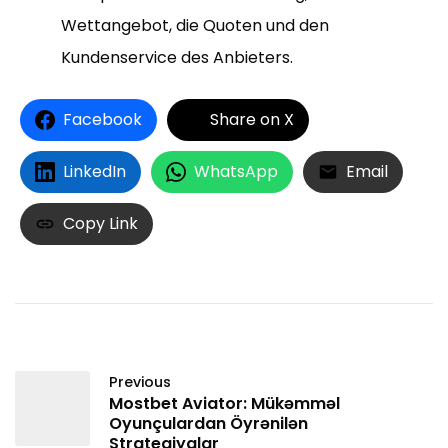
Wettangebot, die Quoten und den
Kundenservice des Anbieters.
Facebook
Share on X
LinkedIn
WhatsApp
Email
Copy Link
Previous
Mostbet Aviator: Mükəmməl
Oyunçulardan Öyrənilən
Strategiyalar