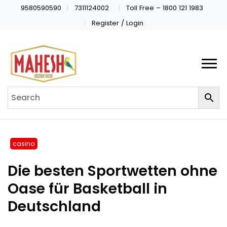
9580590590
7311124002
Toll Free – 1800 121 1983
Register / Login
casino
Die besten Sportwetten ohne
Oase für Basketball in
Deutschland