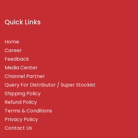
Quick Links
Home
Career
Feedback
Media Center
Channel Partner
Query For Distributor / Super Stockist
Shipping Policy
Refund Policy
Terms & Conditions
Privacy Policy
Contact Us