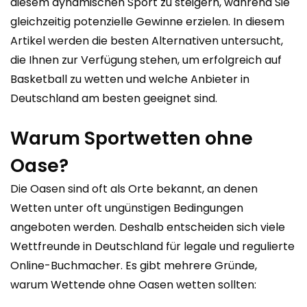
diesem dynamischen Sport zu steigern, während Sie
gleichzeitig potenzielle Gewinne erzielen. In diesem
Artikel werden die besten Alternativen untersucht,
die Ihnen zur Verfügung stehen, um erfolgreich auf
Basketball zu wetten und welche Anbieter in
Deutschland am besten geeignet sind.
Warum Sportwetten ohne
Oase?
Die Oasen sind oft als Orte bekannt, an denen
Wetten unter oft ungünstigen Bedingungen
angeboten werden. Deshalb entscheiden sich viele
Wettfreunde in Deutschland für legale und regulierte
Online-Buchmacher. Es gibt mehrere Gründe,
warum Wettende ohne Oasen wetten sollten: