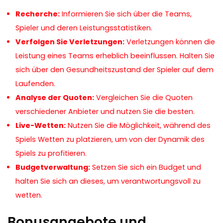
Recherche:
Informieren Sie sich über die Teams,
Spieler und deren Leistungsstatistiken.
Verfolgen Sie Verletzungen:
Verletzungen können die
Leistung eines Teams erheblich beeinflussen. Halten Sie
sich über den Gesundheitszustand der Spieler auf dem
Laufenden.
Analyse der Quoten:
Vergleichen Sie die Quoten
verschiedener Anbieter und nutzen Sie die besten.
Live-Wetten:
Nutzen Sie die Möglichkeit, während des
Spiels Wetten zu platzieren, um von der Dynamik des
Spiels zu profitieren.
Budgetverwaltung:
Setzen Sie sich ein Budget und
halten Sie sich an dieses, um verantwortungsvoll zu
wetten.
Bonusangebote und