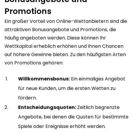
Promotions
Ein großer Vorteil von Online-Wettanbietern sind die
attraktiven Bonusangebote und Promotions, die
häufig angeboten werden. Diese können Ihr
Wettkapital erheblich erhöhen und Ihnen Chancen
auf höhere Gewinne bieten. Zu den häufigsten Arten
von Promotions gehören:
Willkommensbonus:
Ein einmaliges Angebot
für neue Kunden, um die ersten Wetten zu
fördern.
Entscheidungsquoten:
Zeitlich begrenzte
Angebote, bei denen die Quoten für bestimmte
Spiele oder Ereignisse erhöht werden.