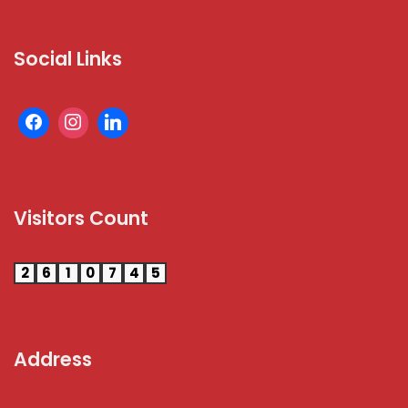
Social Links
Visitors Count
2
6
1
0
7
4
5
Address