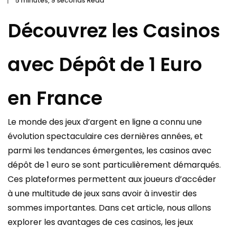
5 minutes, 9 seconds Read
Découvrez les Casinos
avec Dépôt de 1 Euro
en France
Le monde des jeux d’argent en ligne a connu une
évolution spectaculaire ces dernières années, et
parmi les tendances émergentes, les casinos avec
dépôt de 1 euro se sont particulièrement démarqués.
Ces plateformes permettent aux joueurs d’accéder
à une multitude de jeux sans avoir à investir des
sommes importantes. Dans cet article, nous allons
explorer les avantages de ces casinos, les jeux