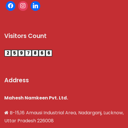
Visitors Count
2
5
9
7
8
6
6
Address
Mahesh Namkeen Pvt. Ltd.
B-15,16 Amausi Industrial Area, Nadarganj, Lucknow,
Uttar Pradesh 226008