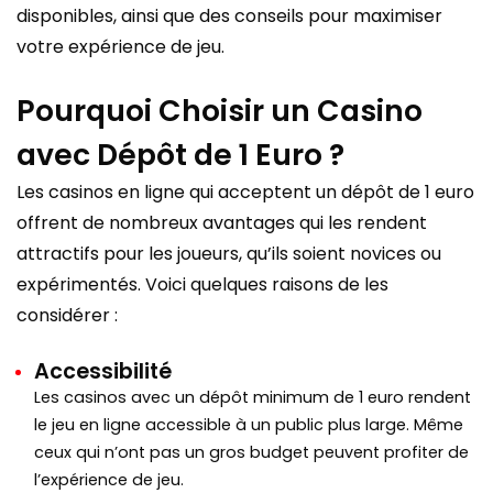
disponibles, ainsi que des conseils pour maximiser
votre expérience de jeu.
Pourquoi Choisir un Casino
avec Dépôt de 1 Euro ?
Les casinos en ligne qui acceptent un dépôt de 1 euro
offrent de nombreux avantages qui les rendent
attractifs pour les joueurs, qu’ils soient novices ou
expérimentés. Voici quelques raisons de les
considérer :
Accessibilité
Les casinos avec un dépôt minimum de 1 euro rendent
le jeu en ligne accessible à un public plus large. Même
ceux qui n’ont pas un gros budget peuvent profiter de
l’expérience de jeu.