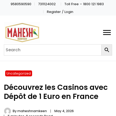
9580590590
7311124002
Toll Free – 1800 121 1983
Register / Login
Uncategorized
Découvrez les Casinos avec
Dépôt de 1 Euro en France
By
maheshnamkeen
May 4, 2026