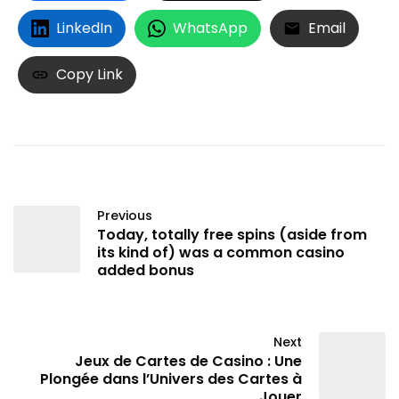
LinkedIn
WhatsApp
Email
Copy Link
Previous
Today, totally free spins (aside from
its kind of) was a common casino
added bonus
Next
Jeux de Cartes de Casino : Une
Plongée dans l’Univers des Cartes à
Jouer