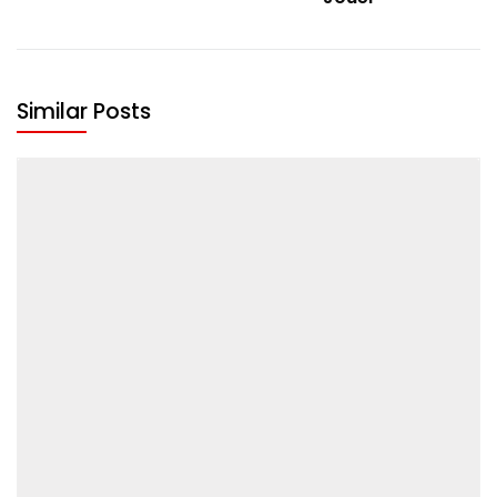
Similar Posts