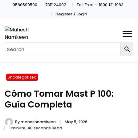
9580590590
7311124002
Toll Free – 1800 121 1983
Register / Login
Uncategorized
Cómo Tomar Mast P 100:
Guía Completa
By
maheshnamkeen
May 5, 2026
1 minute, 48 seconds Read