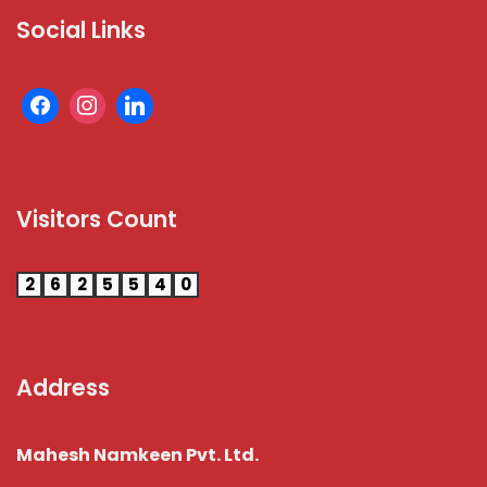
Social Links
Visitors Count
2
6
2
5
5
4
0
Address
Mahesh Namkeen Pvt. Ltd.