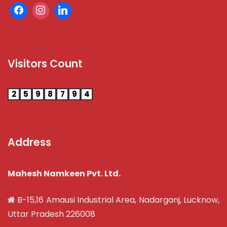
Visitors Count
2
5
9
8
7
9
4
Address
Mahesh Namkeen Pvt. Ltd.
B-15,16 Amausi Industrial Area, Nadarganj, Lucknow,
Uttar Pradesh 226008