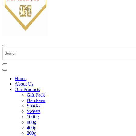
Home
About Us
Our Products
Gift Pack
Namkeen
Snacks
Sweets
1000g
800g
400g
200g