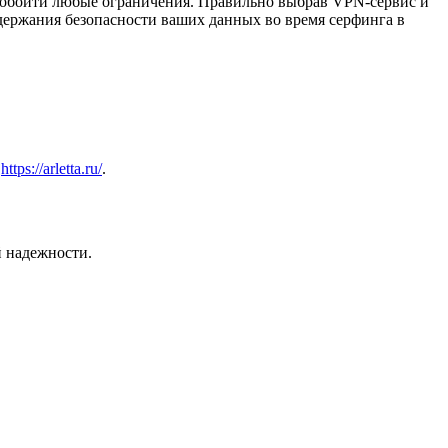
м обойти любые ограничения. Правильно выбрав VPN-сервис и
ддержания безопасности ваших данных во время серфинга в
а
https://arletta.ru/
.
й надежности.