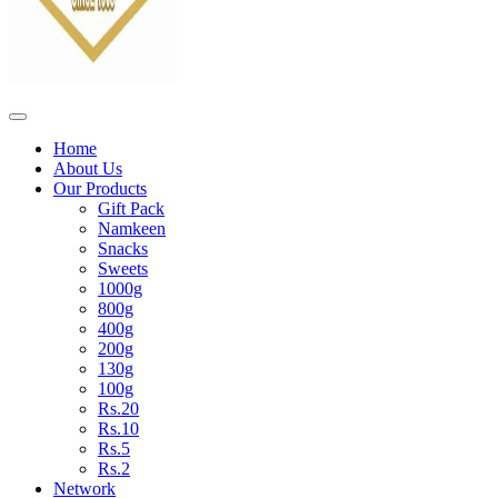
Home
About Us
Our Products
Gift Pack
Namkeen
Snacks
Sweets
1000g
800g
400g
200g
130g
100g
Rs.20
Rs.10
Rs.5
Rs.2
Network