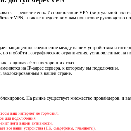
иковать — решение есть. Использование VPN (виртуальной частно
работает VPN, а также предоставим вам пошаговое руководство 
оздает защищенное соединение между вашим устройством и интер
, но и обойти географические ограничения, установленные на не
ик, защищая её от посторонних глаз.
аменяется на IP-адрес сервера, к которому вы подключены.
м, заблокированным в вашей стране.
локировок. На рынке существует множество провайдеров, и ва
чтобы ваш интернет не тормозил.
тов для подключения.
хранит логи вашей активности.
ает все ваши устройства (ПК, смартфоны, планшеты).