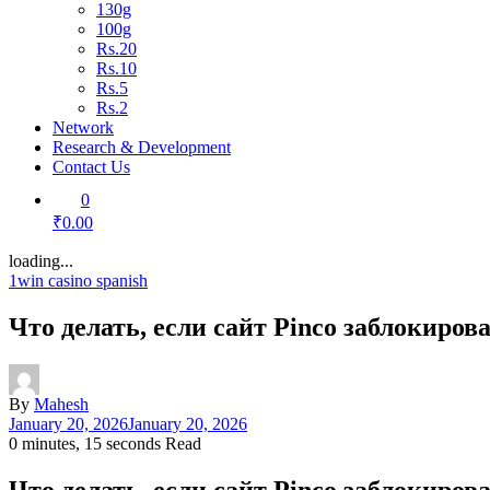
130g
100g
Rs.20
Rs.10
Rs.5
Rs.2
Network
Research & Development
Contact Us
0
₹0.00
loading...
1win casino spanish
Что делать, если сайт Pinco заблокиров
By
Mahesh
January 20, 2026
January 20, 2026
0 minutes, 15 seconds Read
Что делать, если сайт Pinco заблокиров