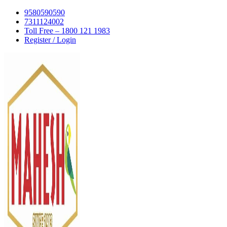
Skip
9580590590
to
7311124002
content
Toll Free – 1800 121 1983
Register / Login