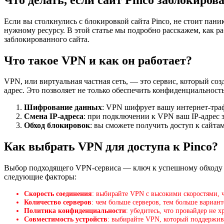
Если вы столкнулись с блокировкой сайта Pinco, не стоит пан
нужному ресурсу. В этой статье мы подробно расскажем, как 
заблокированного сайта.
Что такое VPN и как он работает?
VPN, или виртуальная частная сеть, — это сервис, который с
адрес. Это позволяет не только обеспечить конфиденциальность
Шифрование данных
: VPN шифрует вашу интернет-траф
Смена IP-адреса
: при подключении к VPN ваш IP-адрес з
Обход блокировок
: вы сможете получить доступ к сайта
Как выбрать VPN для доступа к Pinco?
Выбор подходящего VPN-сервиса — ключ к успешному обходу б
следующие факторы:
Скорость соединения
: выбирайте VPN с высокими скоростями, 
Количество серверов
: чем больше серверов, тем больше вариан
Политика конфиденциальности
: убедитесь, что провайдер не 
Совместимость устройств
: выбирайте VPN, который поддержив