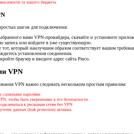
ависимости от вашего бюджета.
PN
простых шагов для подключения:
 выбранного вами VPN-провайдера, скачайте и установите прилож
ную запись или войдите в уже существующую.
е тот, который наилучшим образом соответствует вашим требован
ождитесь установления соединения.
ройте браузер и введите адрес сайта Pinco.
нии VPN
зования VPN важно следовать нескольким простым правилам:
си сложными паролями.
VPN, чтобы быть уверенными в его безопасности.
 подключаться к рисковым сетям без VPN.
утечек данных (leak protection) активна.