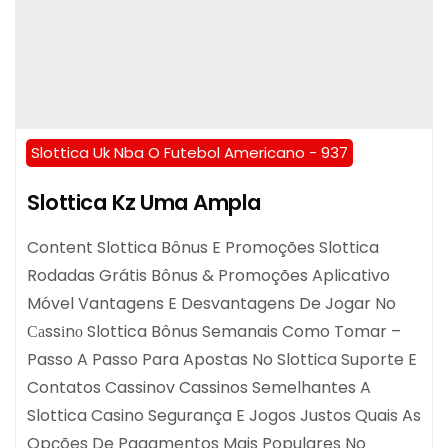
Slottica Uk Nba O Futebol Americano - 937
Slottica Kz Uma Ampla
Content Slottica Bônus E Promoções Slottica
Rodadas Grátis Bônus & Promoções Aplicativo
Móvel Vantagens E Desvantagens De Jogar No
Саssіnо Slottica Bônus Semanais Como Tomar –
Passo A Passo Para Apostas No Slottica Suporte E
Contatos Cassinov Cassinos Semelhantes A
Slottica Casino Segurança E Jogos Justos Quais As
Opções De Pagamentos Mais Populares No