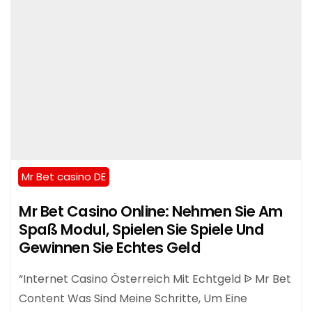
Mr Bet casino DE
Mr Bet Casino Online: Nehmen Sie Am
Spaß Modul, Spielen Sie Spiele Und
Gewinnen Sie Echtes Geld
“Internet Casino Österreich Mit Echtgeld ᐉ Mr Bet
Content Was Sind Meine Schritte, Um Eine