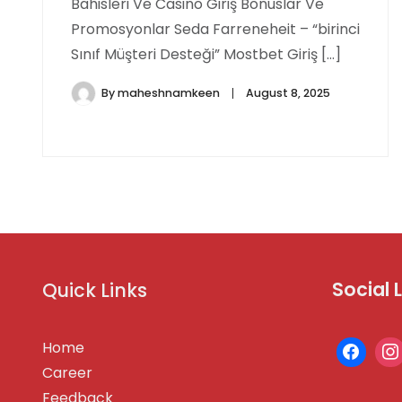
Bahisleri Ve Casino Giriş Bonuslar Ve
Promosyonlar Seda Farreneheit – “birinci
Sınıf Müşteri Desteği” Mostbet Giriş […]
By
maheshnamkeen
August 8, 2025
Social 
Quick Links
Home
Career
Feedback