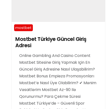
mostbet
Mostbet Türkiye Güncel Giriş
Adresi
Online Gambling And Casino Content
Mostbet Sitesine Giriş Yapmak Için En
Güncel Giriş Adresine Nasıl Ulaşabilirim?
Mostbet Bonus Empieza Promosyonları
Mostbet’e Nasıl Üye Olabilirim? ✔ Mənim
Vəsaitlərim Mostbet Az-90 Ilə
Qorunurmu? Para Çekme Süresi
Mostbet Türkiye’de – Güvenli Spor