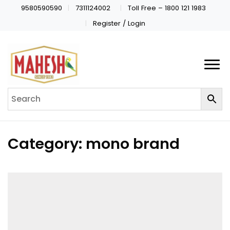
9580590590
7311124002
Toll Free – 1800 121 1983
Register / Login
Category:
mono brand