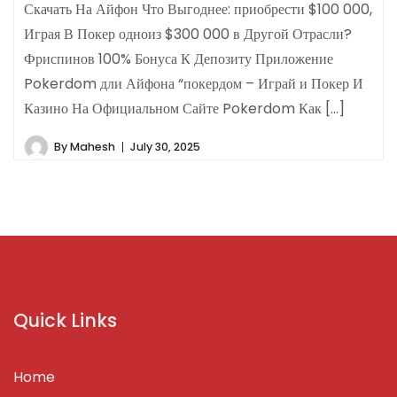
Скачать На Айфон Что Выгоднее: приобрести $100 000,
Играя В Покер одноиз $300 000 в Другой Отрасли?
Фриспинов 100% Бонуса К Депозиту Приложение
Pokerdom дли Айфона “покердом – Играй и Покер И
Казино На Официальном Сайте Pokerdom Как […]
By
Mahesh
July 30, 2025
Quick Links
Home