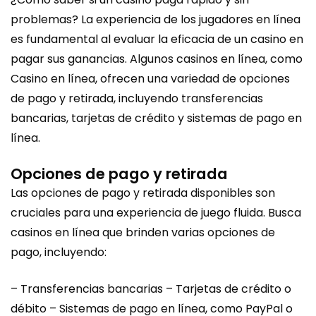
problemas? La experiencia de los jugadores en línea
es fundamental al evaluar la eficacia de un casino en
pagar sus ganancias. Algunos casinos en línea, como
Casino en línea
, ofrecen una variedad de opciones
de pago y retirada, incluyendo transferencias
bancarias, tarjetas de crédito y sistemas de pago en
línea.
Opciones de pago y retirada
Las opciones de pago y retirada disponibles son
cruciales para una experiencia de juego fluida. Busca
casinos en línea que brinden varias opciones de
pago, incluyendo:
– Transferencias bancarias – Tarjetas de crédito o
débito – Sistemas de pago en línea, como PayPal o