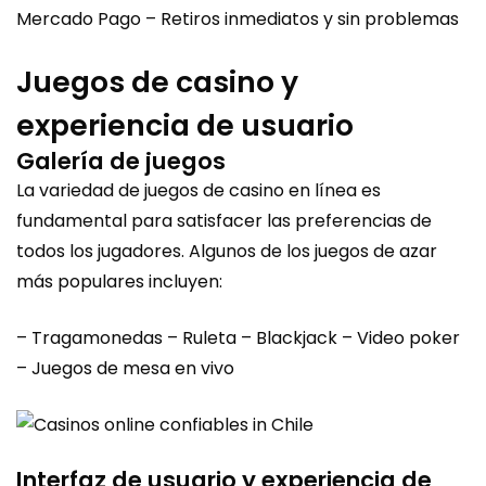
Mercado Pago – Retiros inmediatos y sin problemas
Juegos de casino y
experiencia de usuario
Galería de juegos
La variedad de juegos de casino en línea es
fundamental para satisfacer las preferencias de
todos los jugadores. Algunos de los juegos de azar
más populares incluyen:
– Tragamonedas – Ruleta – Blackjack – Video poker
– Juegos de mesa en vivo
Interfaz de usuario y experiencia de