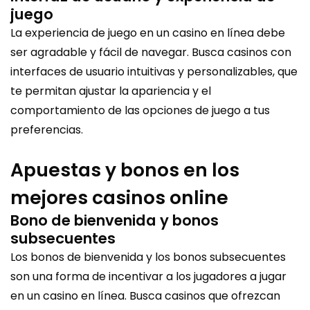
juego
La experiencia de juego en un casino en línea debe
ser agradable y fácil de navegar. Busca casinos con
interfaces de usuario intuitivas y personalizables, que
te permitan ajustar la apariencia y el
comportamiento de las opciones de juego a tus
preferencias.
Apuestas y bonos en los
mejores casinos online
Bono de bienvenida y bonos
subsecuentes
Los bonos de bienvenida y los bonos subsecuentes
son una forma de incentivar a los jugadores a jugar
en un casino en línea. Busca casinos que ofrezcan