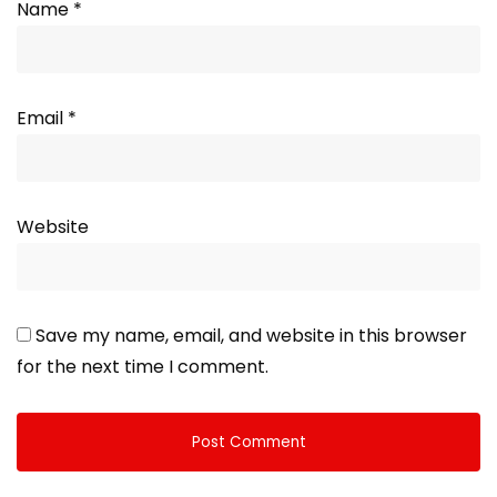
Name
*
Email
*
Website
Save my name, email, and website in this browser
for the next time I comment.