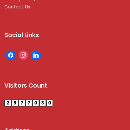
Contact Us
Social Links
Visitors Count
2
5
7
7
0
3
0