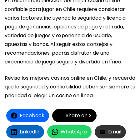
En resumen, la elección del mejor casino online
confiable para jugar en Chile requiere considerar
varios factores, incluyendo la seguridad y licencia,
pago de ganancias, opciones de pago y retirada,
variedad de juegos y experiencia de usuario,
apuestas y bonos. Al seguir estos consejos y
recomendaciones, podrás disfrutar de una
experiencia de juego segura y divertida en línea.
Revisa los mejores casinos online en Chile, y recuerda
que la seguridad y confiabilidad deben ser siempre tu
prioridad al elegir un casino en línea.
Facebook
Share on X
LinkedIn
WhatsApp
Email